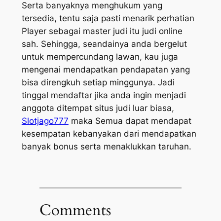
Serta banyaknya menghukum yang
tersedia, tentu saja pasti menarik perhatian
Player sebagai master judi itu judi online
sah. Sehingga, seandainya anda bergelut
untuk mempercundang lawan, kau juga
mengenai mendapatkan pendapatan yang
bisa direngkuh setiap minggunya. Jadi
tinggal mendaftar jika anda ingin menjadi
anggota ditempat situs judi luar biasa,
Slotjago777
maka Semua dapat mendapat
kesempatan kebanyakan dari mendapatkan
banyak bonus serta menaklukkan taruhan.
Comments