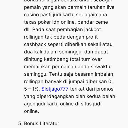
pemain yang akan bermain taruhan live
casino pasti judi kartu sebagaimana
texas poker idn online, bandar ceme
dll. Pada saat pembagian jackpot
rollingan tak beda dengan profit
cashback seperti diberikan sekali atau
dua kali dalam seminggu, dan dapat
dihitung ketimbang total turn over
memainkan permainan anda sewaktu
seminggu. Tentu saja besaran imbalan
rollingan banyak di jumpai diberikan 0.
5 – 1%,
Slotjago777
terikat dari promosi
yang diperdagangkan oleh kedua belah
agen judi kartu online di situs judi
online.
Bonus Literatur