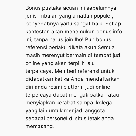
Bonus pustaka acuan ini sebelumnya
jenis imbalan yang amatlah populer,
penyebabnya yaitu sangat baik. Setiap
kontestan akan menemukan bonus info
ini, tanpa harus join lho! Pun bonus
referensi berlaku dikala akun Semua
masih merenyut bermain di tempat judi
online yang akan terpilih lalu
terpercaya. Memberi referensi untuk
didapatkan ketika Anda mendaftarkan
diri anda resmi platform judi online
terpercaya dapat mengakibatkan atau
menyiapkan kerabat sampai kolega
yang lain untuk menjadi anggota
sebagai personel di situs letak anda
memasang.