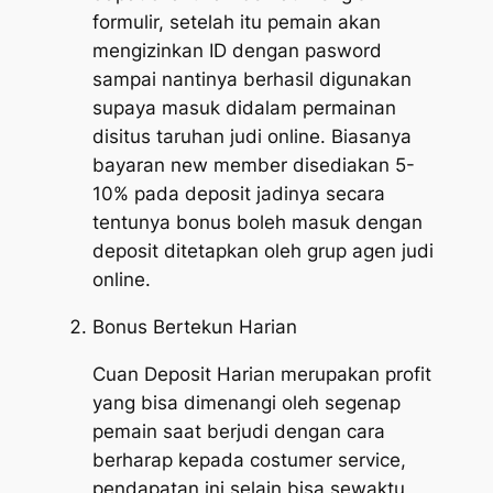
formulir, setelah itu pemain akan
mengizinkan ID dengan pasword
sampai nantinya berhasil digunakan
supaya masuk didalam permainan
disitus taruhan judi online. Biasanya
bayaran new member disediakan 5-
10% pada deposit jadinya secara
tentunya bonus boleh masuk dengan
deposit ditetapkan oleh grup agen judi
online.
Bonus Bertekun Harian
Cuan Deposit Harian merupakan profit
yang bisa dimenangi oleh segenap
pemain saat berjudi dengan cara
berharap kepada costumer service,
pendapatan ini selain bisa sewaktu