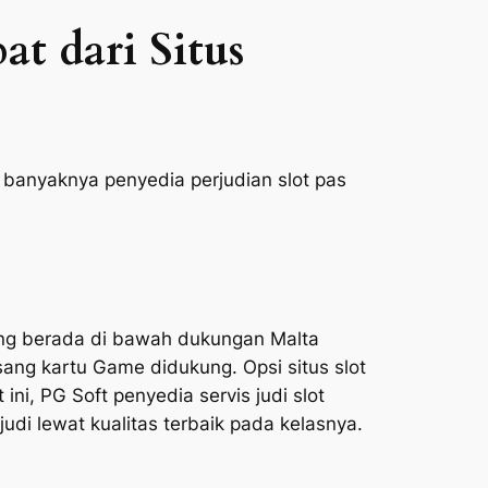
t dari Situs
 banyaknya penyedia perjudian slot pas
rang berada di bawah dukungan Malta
ng kartu Game didukung. Opsi situs slot
i, PG Soft penyedia servis judi slot
di lewat kualitas terbaik pada kelasnya.