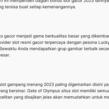
an ini memperoleh bagian bonus slot gacor 2023 lainnya
g tersisa buat setiap kemenangannya.
o gacor menjadi game berkualitas besar yang dikemban
vider slot resmi gacor terpercaya dengan pesona Luc
Sewaktu Anda mendapatkan grup gambar terbaik secara
esar.
slot gampang menang 2023 paling digemarkan disini yang
g bersinar. Gate of Olympus situs slot memiliki semu
belitan yang disajikan jelas akan memudahkan untuk m