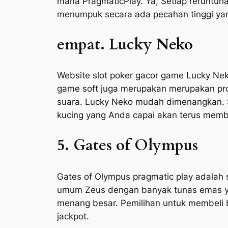
mana PragmaticPlay. Ya, Setiap reruntuh
menumpuk secara ada pecahan tinggi yan
empat. Lucky Neko
Website slot poker gacor game Lucky Nek
game soft juga merupakan merupakan pro
suara. Lucky Neko mudah dimenangkan. 
kucing yang Anda capai akan terus memb
5. Gates of Olympus
Gates of Olympus pragmatic play adalah 
umum Zeus dengan banyak tunas emas yan
menang besar. Pemilihan untuk membeli 
jackpot.