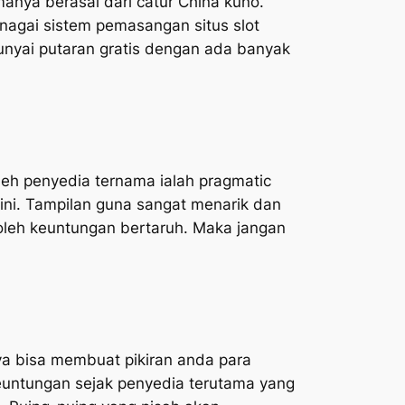
anya berasal dari catur China kuno.
nagai sistem pemasangan situs slot
unyai putaran gratis dengan ada banyak
oleh penyedia ternama ialah pragmatic
isini. Tampilan guna sangat menarik dan
oleh keuntungan bertaruh. Maka jangan
nya bisa membuat pikiran anda para
 keuntungan sejak penyedia terutama yang