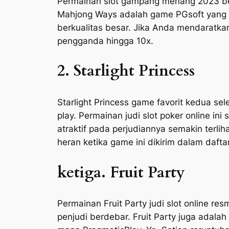
Permainan slot gampang menang 2023 beri
Mahjong Ways adalah game PGsoft yang pe
berkualitas besar. Jika Anda mendaratk
pengganda hingga 10x.
2. Starlight Princess
Starlight Princess game favorit kedua se
play. Permainan judi slot poker online in
atraktif pada perjudiannya semakin terl
heran ketika game ini dikirim dalam daft
ketiga. Fruit Party
Permainan Fruit Party judi slot online r
penjudi berdebar. Fruit Party juga adala