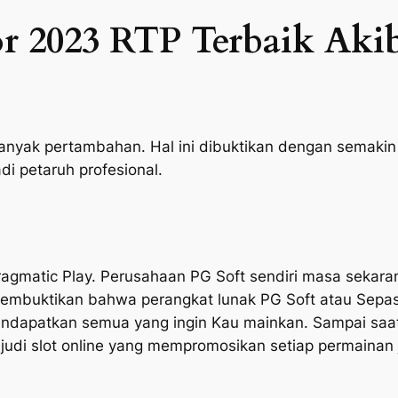
r 2023 RTP Terbaik Akiba
banyak pertambahan. Hal ini dibuktikan dengan semakin
di petaruh profesional.
Pragmatic Play. Perusahaan PG Soft sendiri masa seka
embuktikan bahwa perangkat lunak PG Soft atau Sepasa
dapatkan semua yang ingin Kau mainkan. Sampai saat in
di slot online yang mempromosikan setiap permainan ju