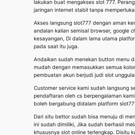
lakukan buat mengakses slot 777. Perangk
jaringan internet stabil tanpa memperluka
Akses langsung slot777 dengan aman kem
andalan kalian semisal browser, google c
kesayangan, Di dalam lama utama platf
pada saat itu juga.
Andaikan sudah menekan button menu da
mudah dengan memasukkan semua kolom f
pembuatan akun berjudi judi slot unggula
Customer service kami sudah langsung s
pendaftaran oleh cs berpengalaman kami 
boleh bergabung didalam platform slot777
Dari situ bettor sudah bisa menuju di m
ini sudah dimiliki, Jika sudah berhasil 
khususnya slot online terlengkap. Disitu