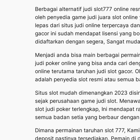
Berbagai alternatif judi slot777 online 
oleh penyedia game judi juara slot onlin
lepas dari situs judi online terpercaya da
gacor ini sudah mendapat lisensi yang bo
didaftarkan dengan segera, Sangat mudah
Menjadi anda bisa main berbagai permaina
judi poker online yang bisa anda cari den
online terutama taruhan judi slot gacor. 
adalah penyedia slot resmi atau semua ba
Situs slot mudah dimenangkan 2023 disini 
sejak perusahaan game judi slot. Menawar
slot judi poker terlengkap, Ini mendapat
semua badan setia yang berbaur dengan ka
Dimana permainan taruhan slot 777, Kami
deposit pastinya tersediakan. Pemain di