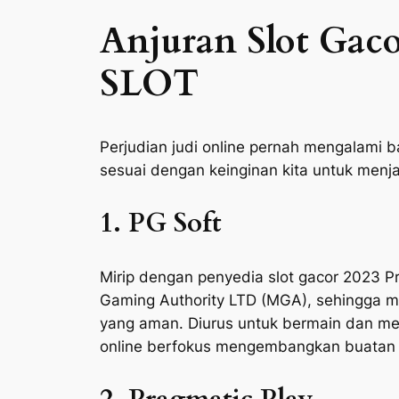
Anjuran Slot Gaco
SLOT
Perjudian judi online pernah mengalami 
sesuai dengan keinginan kita untuk menja
1. PG Soft
Mirip dengan penyedia slot gacor 2023 
Gaming Authority LTD (MGA), sehingga m
yang aman. Diurus untuk bermain dan men
online berfokus mengembangkan buatan ju