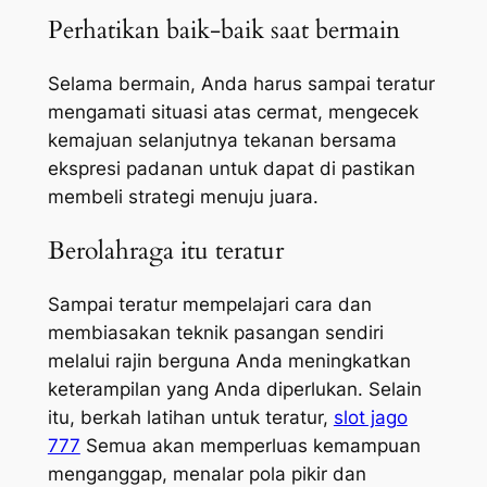
Perhatikan baik-baik saat bermain
Selama bermain, Anda harus sampai teratur
mengamati situasi atas cermat, mengecek
kemajuan selanjutnya tekanan bersama
ekspresi padanan untuk dapat di pastikan
membeli strategi menuju juara.
Berolahraga itu teratur
Sampai teratur mempelajari cara dan
membiasakan teknik pasangan sendiri
melalui rajin berguna Anda meningkatkan
keterampilan yang Anda diperlukan. Selain
itu, berkah latihan untuk teratur,
slot jago
777
Semua akan memperluas kemampuan
menganggap, menalar pola pikir dan