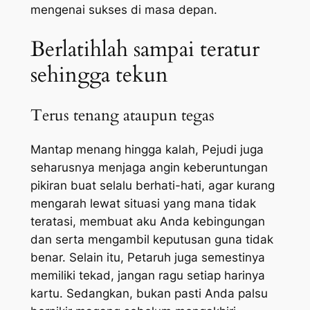
mengenai sukses di masa depan.
Berlatihlah sampai teratur
sehingga tekun
Terus tenang ataupun tegas
Mantap menang hingga kalah, Pejudi juga
seharusnya menjaga angin keberuntungan
pikiran buat selalu berhati-hati, agar kurang
mengarah lewat situasi yang mana tidak
teratasi, membuat aku Anda kebingungan
dan serta mengambil keputusan guna tidak
benar. Selain itu, Petaruh juga semestinya
memiliki tekad, jangan ragu setiap harinya
kartu. Sedangkan, bukan pasti Anda palsu