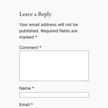
Leave a Reply
Your email address will not be
published.
Required fields are
marked
*
Comment
*
Name
*
Email
*