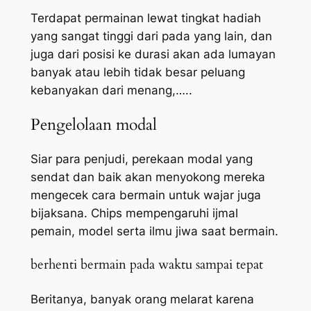
Terdapat permainan lewat tingkat hadiah
yang sangat tinggi dari pada yang lain, dan
juga dari posisi ke durasi akan ada lumayan
banyak atau lebih tidak besar peluang
kebanyakan dari menang,…..
Pengelolaan modal
Siar para penjudi, perekaan modal yang
sendat dan baik akan menyokong mereka
mengecek cara bermain untuk wajar juga
bijaksana. Chips mempengaruhi ijmal
pemain, model serta ilmu jiwa saat bermain.
berhenti bermain pada waktu sampai tepat
Beritanya, banyak orang melarat karena