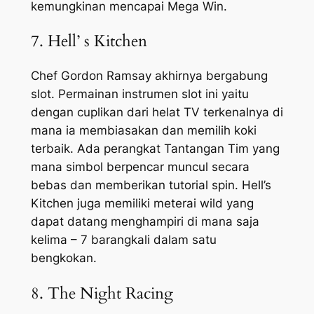
kemungkinan mencapai Mega Win.
7. Hell’ s Kitchen
Chef Gordon Ramsay akhirnya bergabung
slot. Permainan instrumen slot ini yaitu
dengan cuplikan dari helat TV terkenalnya di
mana ia membiasakan dan memilih koki
terbaik. Ada perangkat Tantangan Tim yang
mana simbol berpencar muncul secara
bebas dan memberikan tutorial spin. Hell’s
Kitchen juga memiliki meterai wild yang
dapat datang menghampiri di mana saja
kelima – 7 barangkali dalam satu
bengkokan.
8. The Night Racing