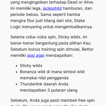
yang mengingatkan terhadap Dead or Alive.
Ini memiliki lega,
jackpot4d
hamburan, dan
periode bebas. Sama seperti hamba
mengira fitur judi hilang dari slot, Stake
Logic menyaring untuk mengembalikannya.
Selama coba-coba spin, Sticky wilds. Ini
benar-benar bergantung pada pilihan Kau.
Sebelum bonus training spin dimulai, Bettor
memiliki
opsi agar
mendapatkan:
Sticky wilds
Bonanza wild di mana simbol wild
memakai nilai pengganda
Thunderlink daerah Anda
mendapatkan 3 putaran ulang
Sebelum, Anda juga pasti membeli free spin