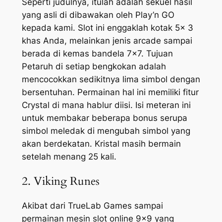
Seperti judulnya, itulah adalah sekuel hasil
yang asli di dibawakan oleh Play’n GO
kepada kami. Slot ini enggaklah kotak 5× 3
khas Anda, melainkan jenis arcade sampai
berada di kemas bandela 7×7. Tujuan
Petaruh di setiap bengkokan adalah
mencocokkan sedikitnya lima simbol dengan
bersentuhan. Permainan hal ini memiliki fitur
Crystal di mana hablur diisi. Isi meteran ini
untuk membakar beberapa bonus serupa
simbol meledak di mengubah simbol yang
akan berdekatan. Kristal masih bermain
setelah menang 25 kali.
2. Viking Runes
Akibat dari TrueLab Games sampai
permainan mesin slot online 9×9 yang