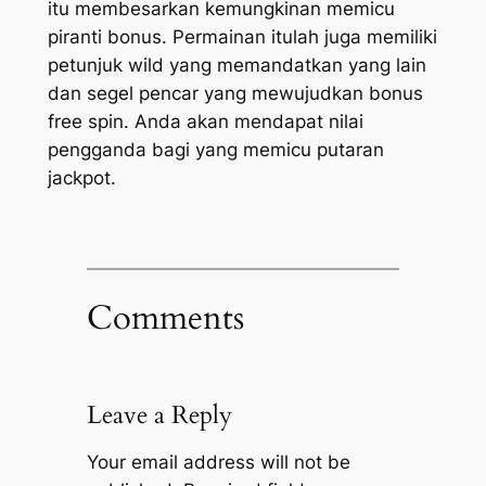
itu membesarkan kemungkinan memicu
piranti bonus. Permainan itulah juga memiliki
petunjuk wild yang memandatkan yang lain
dan segel pencar yang mewujudkan bonus
free spin. Anda akan mendapat nilai
pengganda bagi yang memicu putaran
jackpot.
Comments
Leave a Reply
Your email address will not be