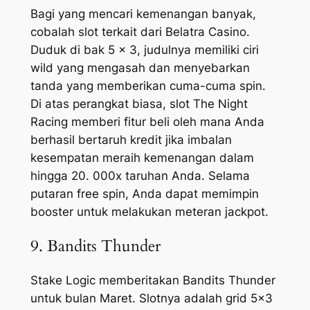
Bagi yang mencari kemenangan banyak,
cobalah slot terkait dari Belatra Casino.
Duduk di bak 5 × 3, judulnya memiliki ciri
wild yang mengasah dan menyebarkan
tanda yang memberikan cuma-cuma spin.
Di atas perangkat biasa, slot The Night
Racing memberi fitur beli oleh mana Anda
berhasil bertaruh kredit jika imbalan
kesempatan meraih kemenangan dalam
hingga 20. 000x taruhan Anda. Selama
putaran free spin, Anda dapat memimpin
booster untuk melakukan meteran jackpot.
9. Bandits Thunder
Stake Logic memberitakan Bandits Thunder
untuk bulan Maret. Slotnya adalah grid 5×3