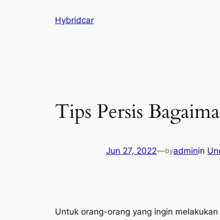
Skip
Hybridcar
to
content
Tips Persis Bagai
Jun 27, 2022
—
admin
in
Un
by
Untuk orang-orang yang ingin melakukan p