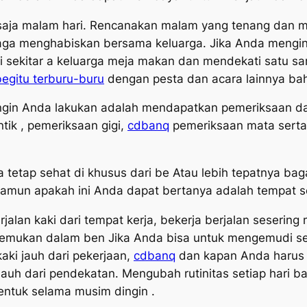
i saja malam hari. Rencanakan malam yang tenang dan 
raga menghabiskan bersama keluarga. Jika Anda menging
di sekitar a keluarga meja makan dan mendekati satu sam
begitu terburu-buru
dengan pesta dan acara lainnya b
g ingin Anda lakukan adalah mendapatkan pemeriksaan 
tik , pemeriksaan gigi,
cdbanq
pemeriksaan mata serta 
etap sehat di khusus dari be Atau lebih tepatnya baga
, namun apakah ini Anda dapat bertanya adalah tempat
jalan kaki dari tempat kerja, bekerja berjalan sesering 
ukan dalam ben Jika Anda bisa untuk mengemudi selalu
kaki jauh dari pekerjaan,
cdbanq
dan kapan Anda harus 
h jauh dari pendekatan. Mengubah rutinitas setiap hari 
ntuk selama musim dingin .