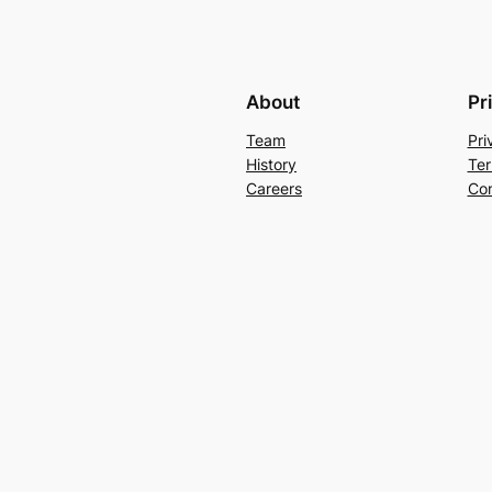
About
Pr
Team
Pri
History
Ter
Careers
Con