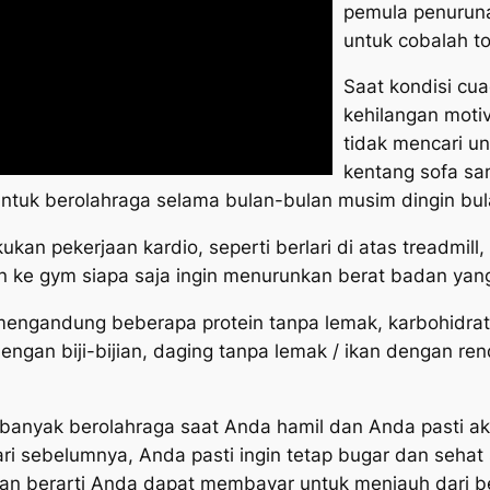
pemula penuruna
untuk cobalah to
Saat kondisi cu
kehilangan motiv
tidak mencari un
kentang sofa sam
ntuk berolahraga selama bulan-bulan musim dingin bulan
 pekerjaan kardio, seperti berlari di atas treadmill,
an ke gym siapa saja ingin menurunkan berat badan yang
mengandung beberapa protein tanpa lemak, karbohidr
gan biji-bijian, daging tanpa lemak / ikan dengan re
anyak berolahraga saat Anda hamil dan Anda pasti aka
 dari sebelumnya, Anda pasti ingin tetap bugar dan seh
an berarti Anda dapat membayar untuk menjauh dari b