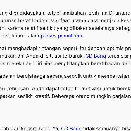
yang dibudidayakan, tetapi tambahan lebih ma Di antara
penurunan berat badan. Manfaat utama cara menjaga ke
n, karena relatif sedikit yang dibakar setelahnya sebaga
a-pelatihan dalam
proses pemulihan
.
t menghadapi rintangan seperti itu dengan optimis pro
ukan diri Anda di situasi terburuk,
CD Banq
terus sisi
lai mereka sendiri niat menghilangkan berat badan dan
 adalah berolahraga secara aerobik untuk mempertahan
au kebijakan. Anda dapat tetap termotivasi untuk bero
tkan sedikit kreatif. Beberapa orang mungkin perjalana
cerah dari keberadaan. Ya,
CD Banq
tidak semuanya bisa