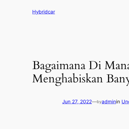
Skip
Hybridcar
to
content
Bagaimana Di Man
Menghabiskan Ban
Jun 27, 2022
—
admin
in
Un
by