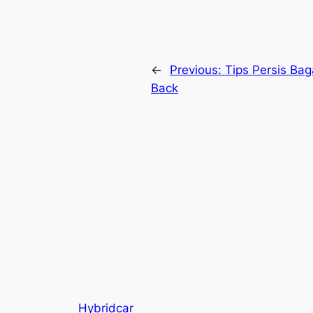
←
Previous:
Tips Persis Ba
Back
Hybridcar