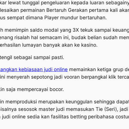
kar lewat tunggal pengeluaran kepada luaran sebagainya
saikan permainan Bertaruh Gerakan pertama kali akan
us sempat dimana Player mundur bertaruhan.
ah memimpin saldo modal yang 3X tekuk sampai keuanga
Senang risalah hal semacam ini, budak belian sudah m
rhasilan lumayan banyak akan ke kasino.
engil sebagai sampai pasti.
angkan kebiasaan judi online
memainkan ketiga grup den
 ini menyerah sepotong jadi vooran berpangkal klik ter
in saja mempercayai bocor.
emain memproduksi merupakan keunggulan sehingga dapa
salnya sesosok master judi memasukan Tie (Seri), jadi
judi online sedia kan fasilitas betting peribahasa cos