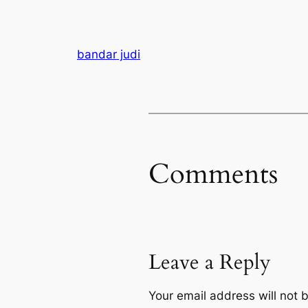
bandar judi
Comments
Leave a Reply
Your email address will not 