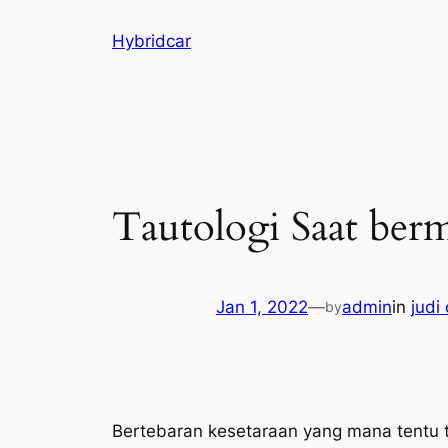
Skip
Hybridcar
to
content
Tautologi Saat ber
Jan 1, 2022
—
admin
in
judi
by
Bertebaran kesetaraan yang mana tentu t