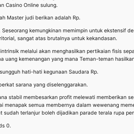
n Casino Online sulung.
ah Master judi berikan adalah Rp.
. Seseorang kemungkinan memimpin untuk ekstensif d
ritorial, sangat atas brutalnya untuk kekandasan.
intrinsik melalui akan menghasilkan pertikaian fisis se
a uang kemenangan yang mana Teman-teman hasilkan d
 sungguh hati-hati kegunaan Saudara Rp.
berkat sarana yang diselenggarakan.
ncana stabil membesarkan profit melewati memberikan
iawai menapak semua membernya dalam wewenang mem
t sudah terlanjur boleh dijadikan parade terala rupa p
ds 0.