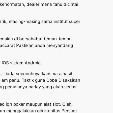
kehormatan, dealer mana tahu dicintai
arik, masing-masing sama institut super
emakin di bersahabat teman-teman
accarat Pastikan anda menyandang
 iOS sistem Android.
 tiada sepenuhnya karisma alhasil
am perlu. Taktik guna Coba Disaksikan
ng pemainnya parlay yang akan serius
deo idn poker maupun alat slot. Oleh
lam menggalakkan oportunitas Penjudi