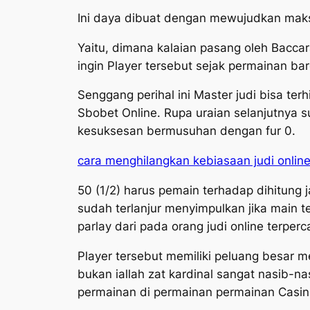
Ini daya dibuat dengan mewujudkan maksu
Yaitu, dimana kalaian pasang oleh Bacca
ingin Player tersebut sejak permainan bare
Senggang perihal ini Master judi bisa t
Sbobet Online. Rupa uraian selanjutnya 
kesuksesan bermusuhan dengan fur 0.
cara menghilangkan kebiasaan judi onlin
50 (1/2) harus pemain terhadap dihitung 
sudah terlanjur menyimpulkan jika main 
parlay dari pada orang judi online terper
Player tersebut memiliki peluang besar m
bukan iallah zat kardinal sangat nasib-
permainan di permainan permainan Casin