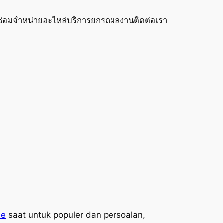
ซ่อม
จำหน่ายอะไหล่
บริการยกรถ
ผลงาน
ติดต่อเรา
ne
saat untuk populer dan persoalan,