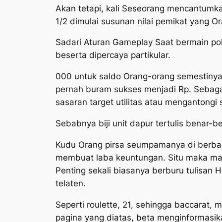
Akan tetapi, kali Seseorang mencantumka
1/2 dimulai susunan nilai pemikat yang O
Sadari Aturan Gameplay Saat bermain poke
beserta dipercaya partikular.
000 untuk saldo Orang-orang semestiny
pernah buram sukses menjadi Rp. Seba
sasaran target utilitas atau mengantongi
Sebabnya biji unit dapur tertulis benar
Kudu Orang pirsa seumpamanya di berbag
membuat laba keuntungan. Situ maka mah
Penting sekali biasanya berburu tulisan
telaten.
Seperti roulette, 21, sehingga baccarat, 
pagina yang diatas, beta menginformasik