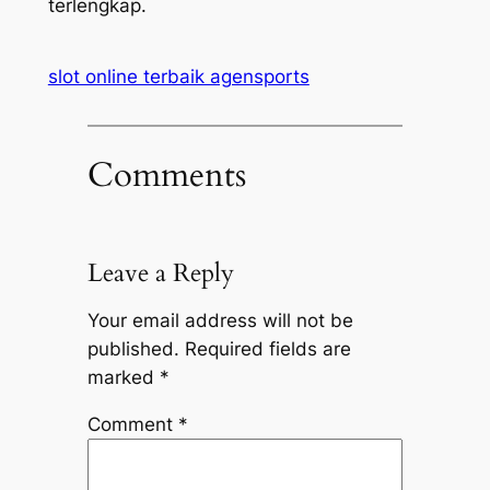
terlengkap.
slot online terbaik agensports
Comments
Leave a Reply
Your email address will not be
published.
Required fields are
marked
*
Comment
*