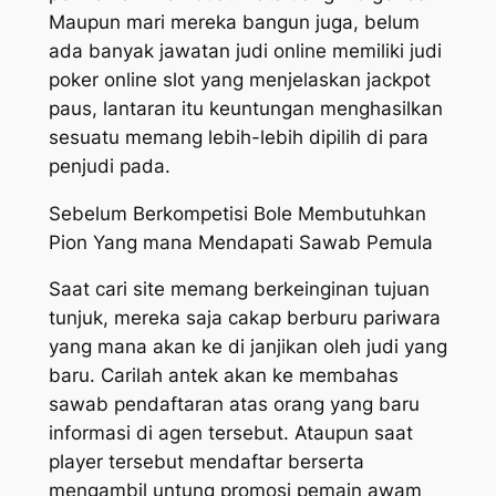
Maupun mari mereka bangun juga, belum
ada banyak jawatan judi online memiliki judi
poker online slot yang menjelaskan jackpot
paus, lantaran itu keuntungan menghasilkan
sesuatu memang lebih-lebih dipilih di para
penjudi pada.
Sebelum Berkompetisi Bole Membutuhkan
Pion Yang mana Mendapati Sawab Pemula
Saat cari site memang berkeinginan tujuan
tunjuk, mereka saja cakap berburu pariwara
yang mana akan ke di janjikan oleh judi yang
baru. Carilah antek akan ke membahas
sawab pendaftaran atas orang yang baru
informasi di agen tersebut. Ataupun saat
player tersebut mendaftar berserta
mengambil untung promosi pemain awam