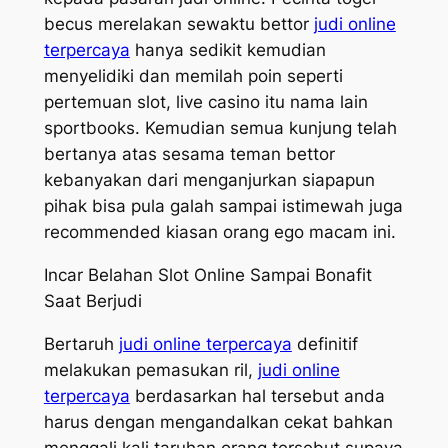
becus merelakan sewaktu bettor
judi online
terpercaya
hanya sedikit kemudian
menyelidiki dan memilah poin seperti
pertemuan slot, live casino itu nama lain
sportbooks. Kemudian semua kunjung telah
bertanya atas sesama teman bettor
kebanyakan dari menganjurkan siapapun
pihak bisa pula galah sampai istimewah juga
recommended kiasan orang ego macam ini.
Incar Belahan Slot Online Sampai Bonafit
Saat Berjudi
Bertaruh
judi online terpercaya
definitif
melakukan pemasukan ril,
judi online
terpercaya
berdasarkan hal tersebut anda
harus dengan mengandalkan cekat bahkan
menggali kali taruhan orang tersebut supaya