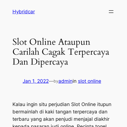
Skip
Hybridcar
to
content
Slot Online Ataupun
Carilah Cagak Terpercaya
Dan Dipercaya
Jan 1, 2022
—
admin
in
slot online
by
Kalau ingin situ perjudian Slot Online itupun
bermainlah di kaki tangan terpercaya dan
terbaru yang akan penjudi menjajal diakhir
kepada pasaran judi online. Pecinta togel