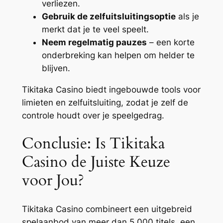
verliezen.
Gebruik de zelfuitsluitingsoptie
als je
merkt dat je te veel speelt.
Neem regelmatig pauzes
– een korte
onderbreking kan helpen om helder te
blijven.
Tikitaka Casino biedt ingebouwde tools voor
limieten en zelfuitsluiting, zodat je zelf de
controle houdt over je speelgedrag.
Conclusie: Is Tikitaka
Casino de Juiste Keuze
voor Jou?
Tikitaka Casino combineert een uitgebreid
spelaanbod van meer dan 5.000 titels, een