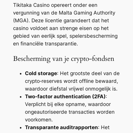
Tikitaka Casino opereert onder een
vergunning van de Malta Gaming Authority
(MGA). Deze licentie garandeert dat het
casino voldoet aan strenge eisen op het
gebied van eerlijk spel, spelersbescherming
en financiële transparantie.
Bescherming van je crypto‑fondsen
Cold storage
: Het grootste deel van de
crypto‑reserves wordt offline bewaard,
waardoor diefstal vrijwel onmogelijk is.
Two‑factor authentication (2FA)
:
Verplicht bij elke opname, waardoor
ongeautoriseerde transacties worden
voorkomen.
Transparante auditrapporten
: Het