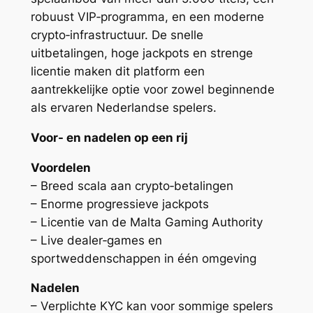
robuust VIP‑programma, en een moderne
crypto‑infrastructuur. De snelle
uitbetalingen, hoge jackpots en strenge
licentie maken dit platform een
aantrekkelijke optie voor zowel beginnende
als ervaren Nederlandse spelers.
Voor- en nadelen op een rij
Voordelen
– Breed scala aan crypto‑betalingen
– Enorme progressieve jackpots
– Licentie van de Malta Gaming Authority
– Live dealer‑games en
sportweddenschappen in één omgeving
Nadelen
– Verplichte KYC kan voor sommige spelers