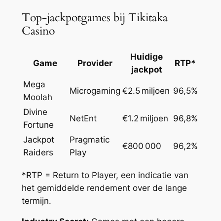
Top‑jackpotgames bij Tikitaka
Casino
Huidige
Game
Provider
RTP*
jackpot
Mega
Microgaming
€2.5 miljoen
96,5%
Moolah
Divine
NetEnt
€1.2 miljoen
96,8%
Fortune
Jackpot
Pragmatic
€800 000
96,2%
Raiders
Play
*RTP = Return to Player, een indicatie van
het gemiddelde rendement over de lange
termijn.