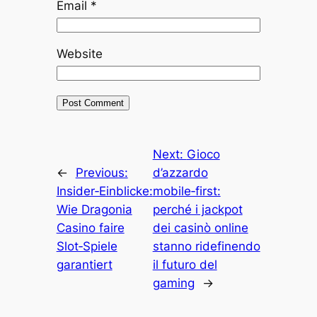
Email
*
Website
Next:
Gioco
←
Previous:
d’azzardo
Insider‑Einblicke:
mobile‑first:
Wie Dragonia
perché i jackpot
Casino faire
dei casinò online
Slot‑Spiele
stanno ridefinendo
garantiert
il futuro del
gaming
→