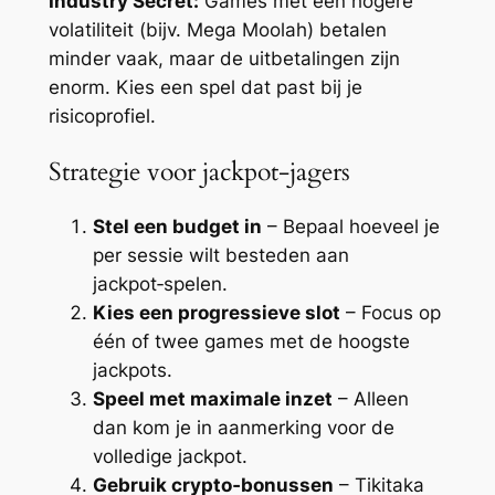
Industry Secret:
Games met een hogere
volatiliteit (bijv. Mega Moolah) betalen
minder vaak, maar de uitbetalingen zijn
enorm. Kies een spel dat past bij je
risicoprofiel.
Strategie voor jackpot‑jagers
Stel een budget in
– Bepaal hoeveel je
per sessie wilt besteden aan
jackpot‑spelen.
Kies een progressieve slot
– Focus op
één of twee games met de hoogste
jackpots.
Speel met maximale inzet
– Alleen
dan kom je in aanmerking voor de
volledige jackpot.
Gebruik crypto‑bonussen
– Tikitaka