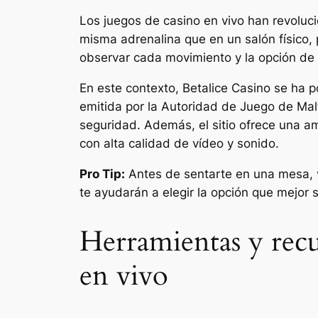
Los juegos de casino en vivo han revolucio
misma adrenalina que en un salón físico, 
observar cada movimiento y la opción de 
En este contexto, Betalice Casino se ha p
emitida por la Autoridad de Juego de Mal
seguridad. Además, el sitio ofrece una am
con alta calidad de vídeo y sonido.
Pro Tip:
Antes de sentarte en una mesa, v
te ayudarán a elegir la opción que mejor 
Herramientas y recu
en vivo