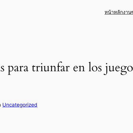
หน้าหลัก
งาน
s para triunfar en los jueg
n
Uncategorized