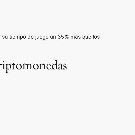
r su tiempo de juego un 35 % más que los
criptomonedas