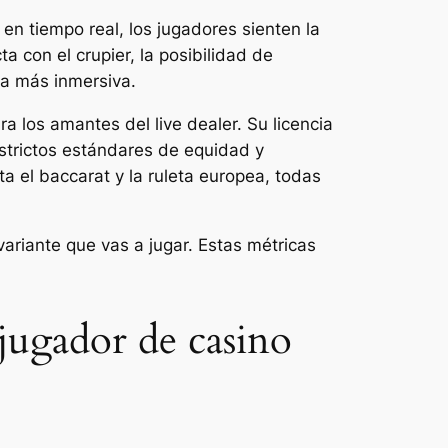
en tiempo real, los jugadores sienten la
a con el crupier, la posibilidad de
ea más inmersiva.
 los amantes del live dealer. Su licencia
strictos estándares de equidad y
a el baccarat y la ruleta europea, todas
variante que vas a jugar. Estas métricas
 jugador de casino