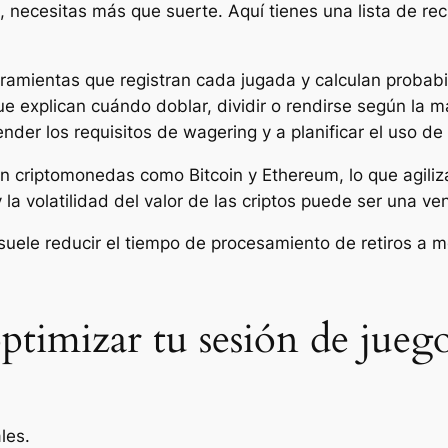
, necesitas más que suerte. Aquí tienes una lista de re
amientas que registran cada jugada y calculan probabi
explican cuándo doblar, dividir o rendirse según la ma
nder los requisitos de
wagering
y a planificar el uso d
 criptomonedas como Bitcoin y Ethereum, lo que agiliza 
a volatilidad del valor de las criptos puede ser una ven
uele reducir el tiempo de procesamiento de retiros a me
ptimizar tu sesión de jueg
les.