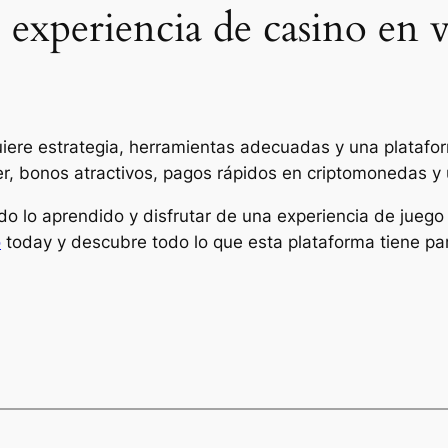
 experiencia de casino en v
uiere estrategia, herramientas adecuadas y una platafo
r, bonos atractivos, pagos rápidos en criptomonedas y 
todo lo aprendido y disfrutar de una experiencia de jueg
o
today y descubre todo lo que esta plataforma tiene par