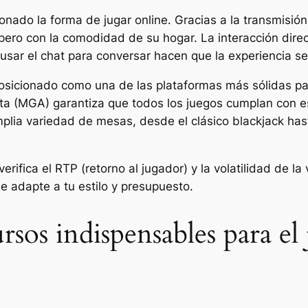
nado la forma de jugar online. Gracias a la transmisión 
pero con la comodidad de su hogar. La interacción direct
usar el chat para conversar hacen que la experiencia s
osicionado como una de las plataformas más sólidas para
ta (MGA) garantiza que todos los juegos cumplan con e
plia variedad de mesas, desde el clásico blackjack hast
erifica el
RTP
(retorno al jugador) y la
volatilidad
de la 
se adapte a tu estilo y presupuesto.
rsos indispensables para el