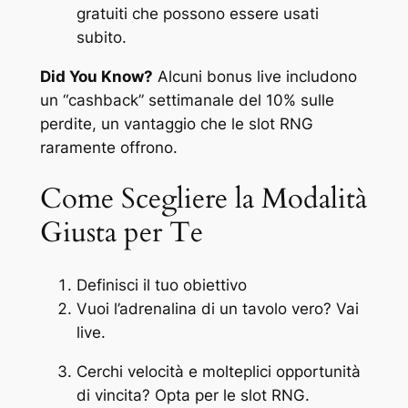
gratuiti che possono essere usati
subito.
Did You Know?
Alcuni bonus live includono
un “cashback” settimanale del 10% sulle
perdite, un vantaggio che le slot RNG
raramente offrono.
Come Scegliere la Modalità
Giusta per Te
Definisci il tuo obiettivo
Vuoi l’adrenalina di un tavolo vero? Vai
live.
Cerchi velocità e molteplici opportunità
di vincita? Opta per le slot RNG.