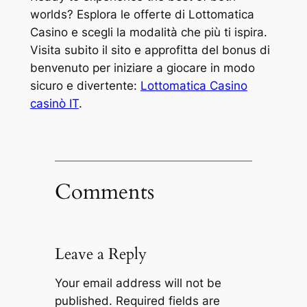
worlds? Esplora le offerte di Lottomatica
Casino e scegli la modalità che più ti ispira.
Visita subito il sito e approfitta del bonus di
benvenuto per iniziare a giocare in modo
sicuro e divertente:
Lottomatica Casino
casinò IT
.
Comments
Leave a Reply
Your email address will not be
published.
Required fields are