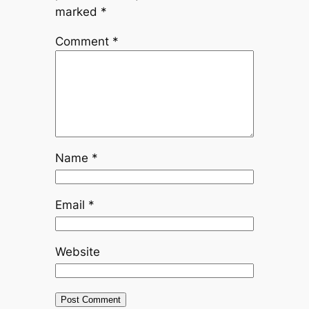
marked
*
Comment
*
Name
*
Email
*
Website