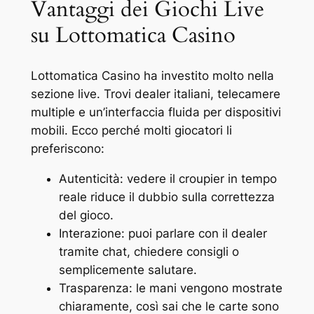
Vantaggi dei Giochi Live
su Lottomatica Casino
Lottomatica Casino ha investito molto nella
sezione live. Trovi dealer italiani, telecamere
multiple e un’interfaccia fluida per dispositivi
mobili. Ecco perché molti giocatori li
preferiscono:
Autenticità: vedere il croupier in tempo
reale riduce il dubbio sulla correttezza
del gioco.
Interazione: puoi parlare con il dealer
tramite chat, chiedere consigli o
semplicemente salutare.
Trasparenza: le mani vengono mostrate
chiaramente, così sai che le carte sono