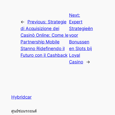
Next:
←
Previous:
Strategie
Expert
di Acquisizione dei
Strategieën
Casinò Online: Come le
voor
Partnership Mobile
Bonussen
Stanno Ridefinendo il
en Slots bij
Futuro con il Cashback
Loyal
Casino
→
Hybridcar
ศูนย์ซ่อมรถยนต์