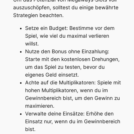
auszuschöpfen, solltest du einige bewährte
Strategien beachten.
Setze ein Budget: Bestimme vor dem
Spiel, wie viel du maximal verlieren
willst.
Nutze den Bonus ohne Einzahlung:
Starte mit den kostenlosen Drehungen,
um das Spiel zu testen, bevor du
eigenes Geld einsetzt.
Achte auf die Multiplikatoren: Spiele mit
hohen Multiplikatoren, wenn du im
Gewinnbereich bist, um den Gewinn zu
maximieren.
Verwalte deine Einsätze: Erhöhe den
Einsatz nur, wenn du im Gewinnbereich
bist.