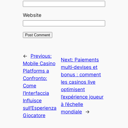
Website
←
Previous:
Next:
Paiements
Mobile Casino
multi‑devises et
Platforms a
bonus : comment
Confronto:
les casinos live
Come
optimisent
l’Interfaccia
l’expérience joueur
Influisce
à l’échelle
sull’Esperienza
mondiale
→
Giocatore