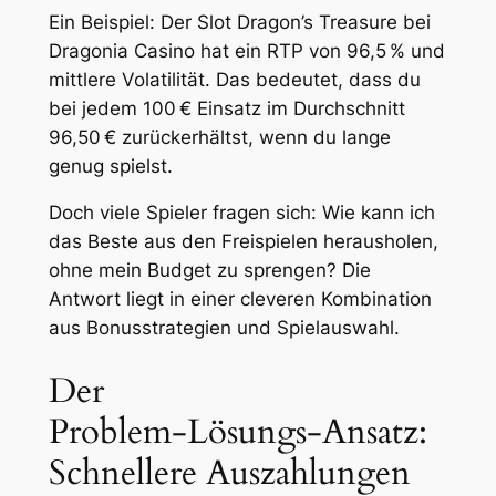
Ein Beispiel: Der Slot
Dragon’s Treasure
bei
Dragonia Casino hat ein RTP von 96,5 % und
mittlere Volatilität. Das bedeutet, dass du
bei jedem 100 € Einsatz im Durchschnitt
96,50 € zurückerhältst, wenn du lange
genug spielst.
Doch viele Spieler fragen sich:
Wie kann ich
das Beste aus den Freispielen herausholen,
ohne mein Budget zu sprengen?
Die
Antwort liegt in einer cleveren Kombination
aus Bonusstrategien und Spielauswahl.
Der
Problem‑Lösungs‑Ansatz:
Schnellere Auszahlungen