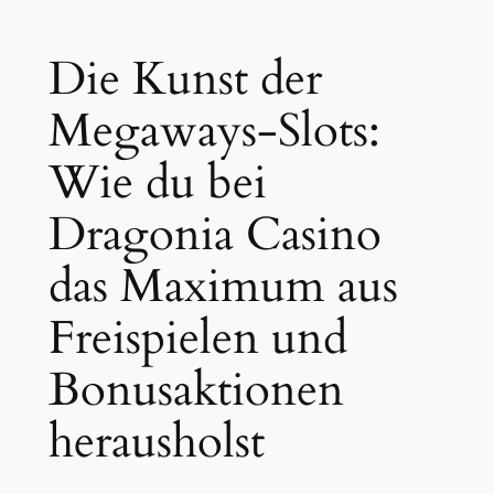
Die Kunst der
Megaways‑Slots:
Wie du bei
Dragonia Casino
das Maximum aus
Freispielen und
Bonusaktionen
herausholst