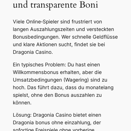
und transparente Boni
Viele Online‑Spieler sind frustriert von
langen Auszahlungszeiten und versteckten
Bonusbedingungen. Wer schnelle Geldflüsse
und klare Aktionen sucht, findet sie bei
Dragonia Casino.
Ein typisches Problem: Du hast einen
Willkommensbonus erhalten, aber die
Umsatzbedingungen (Wagering) sind zu
hoch. Das führt dazu, dass du monatelang
spielst, ohne den Bonus auszahlen zu
können.
Lösung: Dragonia Casino bietet einen
Dragonia bonus ohne einzahlung, der
sofortige Freispiele ohne vorherige