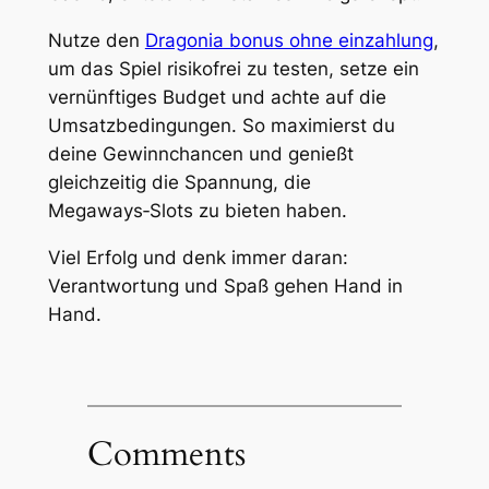
Nutze den
Dragonia bonus ohne einzahlung
,
um das Spiel risikofrei zu testen, setze ein
vernünftiges Budget und achte auf die
Umsatzbedingungen. So maximierst du
deine Gewinnchancen und genießt
gleichzeitig die Spannung, die
Megaways‑Slots zu bieten haben.
Viel Erfolg und denk immer daran:
Verantwortung und Spaß gehen Hand in
Hand.
Comments