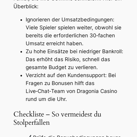
Überblick:
Ignorieren der Umsatzbedingungen:
Viele Spieler spielen weiter, obwohl sie
bereits die erforderlichen 30‑fachen
Umsatz erreicht haben.
Zu hohe Einsätze bei niedriger Bankroll:
Das erhöht das Risiko, schnell das
gesamte Budget zu verlieren.
Verzicht auf den Kundensupport: Bei
Fragen zu Bonusen hilft das
Live‑Chat‑Team von Dragonia Casino
rund um die Uhr.
Checkliste – So vermeidest du
Stolperfallen