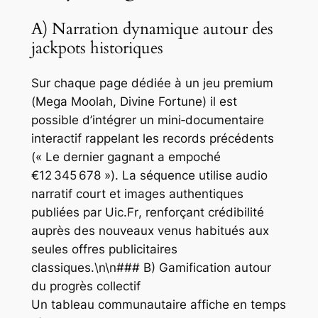
A) Narration dynamique autour des
jackpots historiques
Sur chaque page dédiée à un jeu premium
(
Mega Moolah
,
Divine Fortune
) il est
possible d’intégrer un mini‑documentaire
interactif rappelant les records précédents
(« Le dernier gagnant a empoché
€12 345 678 »). La séquence utilise audio
narratif court et images authentiques
publiées par
Uic.Fr
, renforçant crédibilité
auprès des nouveaux venus habitués aux
seules offres publicitaires
classiques.\n\n### B) Gamification autour
du progrès collectif
Un tableau communautaire affiche en temps