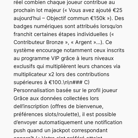
réel combien chaque joueur contribue au
prochain lot majeur (« Vous avez ajouté €25
aujourd’hui – Objectif commun €150k »). Des
badges numériques sont attribués lorsqu’on
franchit certaines étapes individuelles («
Contributeur Bronze », « Argent »…). Ce
système encourage notamment ceux inscrits
au programme VIP grâce à leurs niveaux
exclusifs qui multiplièrent leurs chances via
multiplicateur x2 lors des contributions
supérieures à €100.\n\n### C)
Personnalisation basée sur le profil joueur
Grâce aux données collectées lors
dell’inscription (
offres de bienvenue
,
préférences slots/roulette), il est possible
d’envoyer automatiquement une notification
push quand un jackpot correspondant