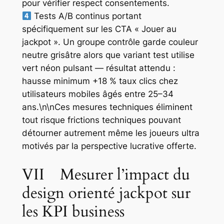
pour vérifier respect consentements.
Tests A/B continus portant
spécifiquement sur les CTA « Jouer au
jackpot ». Un groupe contrôle garde couleur
neutre grisâtre alors que variant test utilise
vert néon pulsant — résultat attendu :
hausse minimum +18 % taux clics chez
utilisateurs mobiles âgés entre 25–34
ans.\n\nCes mesures techniques éliminent
tout risque frictions techniques pouvant
détourner autrement même les joueurs ultra
motivés par la perspective lucrative offerte.
VII Mesurer l’impact du
design orienté jackpot sur
les KPI business