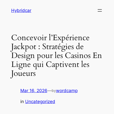
Skip
Hybridcar
to
content
Concevoir l’Expérience
Jackpot : Stratégies de
Design pour les Casinos En
Ligne qui Captivent les
Joueurs
Mar 16, 2026
—
wordcamp
by
in
Uncategorized