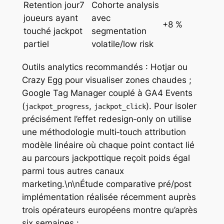
Retention jour7
Cohorte analysis
joueurs ayant
avec
+8 %
touché jackpot
segmentation
partiel
volatile/low risk
Outils analytics recommandés : Hotjar ou
Crazy Egg pour visualiser zones chaudes ;
Google Tag Manager couplé à GA4 Events
(
,
). Pour isoler
jackpot_progress
jackpot_click
précisément l’effet redesign‐only on utilise
une méthodologie multi‑touch attribution
modèle linéaire où chaque point contact lié
au parcours jackpottique reçoit poids égal
parmi tous autres canaux
marketing.\n\nÉtude comparative pré/post
implémentation réalisée récemment auprès
trois opérateurs européens montre qu’après
six semaines :