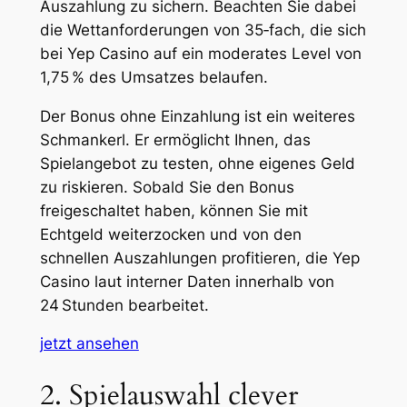
Auszahlung zu sichern. Beachten Sie dabei
die Wettanforderungen von 35‑fach, die sich
bei Yep Casino auf ein moderates Level von
1,75 % des Umsatzes belaufen.
Der Bonus ohne Einzahlung ist ein weiteres
Schmankerl. Er ermöglicht Ihnen, das
Spielangebot zu testen, ohne eigenes Geld
zu riskieren. Sobald Sie den Bonus
freigeschaltet haben, können Sie mit
Echtgeld weiterzocken und von den
schnellen Auszahlungen profitieren, die Yep
Casino laut interner Daten innerhalb von
24 Stunden bearbeitet.
jetzt ansehen
2. Spielauswahl clever