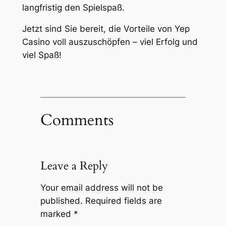
langfristig den Spielspaß.
Jetzt sind Sie bereit, die Vorteile von Yep
Casino voll auszuschöpfen – viel Erfolg und
viel Spaß!
Comments
Leave a Reply
Your email address will not be
published.
Required fields are
marked
*