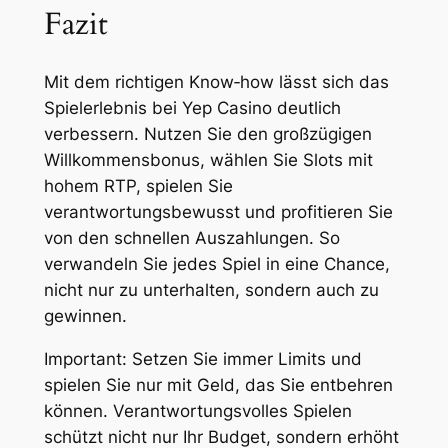
Fazit
Mit dem richtigen Know‑how lässt sich das
Spielerlebnis bei Yep Casino deutlich
verbessern. Nutzen Sie den großzügigen
Willkommensbonus, wählen Sie Slots mit
hohem RTP, spielen Sie
verantwortungsbewusst und profitieren Sie
von den schnellen Auszahlungen. So
verwandeln Sie jedes Spiel in eine Chance,
nicht nur zu unterhalten, sondern auch zu
gewinnen.
Important: Setzen Sie immer Limits und
spielen Sie nur mit Geld, das Sie entbehren
können. Verantwortungsvolles Spielen
schützt nicht nur Ihr Budget, sondern erhöht