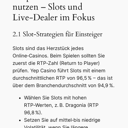
nutzen – Slots und
Live‑Dealer im Fokus
2.1 Slot‑Strategien für Einsteiger
Slots sind das Herzstück jedes
Online‑Casinos. Beim Spielen sollten Sie
zuerst die RTP‑Zahl (Return to Player)
prüfen. Yep Casino führt Slots mit einem
durchschnittlichen RTP von 96,5 % – das ist
über dem Branchendurchschnitt von 94,9 %.
Wählen Sie Slots mit hohen
RTP‑Werten, z. B.
Dragonia
(RTP
96,8 %).
Setzen Sie auf mittel‑bis niedrige
Volatilität, wenn Sie längere