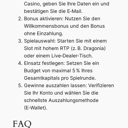
Casino, geben Sie Ihre Daten ein und
bestätigen Sie die E‑Mail.
Bonus aktivieren: Nutzen Sie den
Willkommensbonus und den Bonus
ohne Einzahlung.
Spielauswahl: Starten Sie mit einem
Slot mit hohem RTP (z. B.
Dragonia
)
oder einem Live‑Dealer‑Tisch.
Einsatz festlegen: Setzen Sie ein
Budget von maximal 5 % Ihres
Gesamtkapitals pro Spielrunde.
Gewinne auszahlen lassen: Verifizieren
Sie Ihr Konto und wählen Sie die
schnellste Auszahlungsmethode
(E‑Wallet).
FAQ