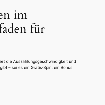
en im
faden für
sert die Auszahlungsgeschwindigkeit und
bt – sei es ein Gratis‑Spin, ein Bonus