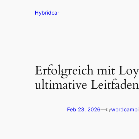
Skip
Hybridcar
to
content
Erfolgreich mit L
ultimative Leitfad
Feb 23, 2026
—
wordcamp
by