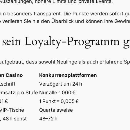
Auszahlungen, höhere Limits und private Events.
mm besonders transparent. Die Punkte werden sofort gu
rlieren Sie nie den Überblick und können Ihre Gewinne
sein Loyalty‑Programm ge
fgebaut, dass sowohl Neulinge als auch erfahrene Spie
n Casino
Konkurrenzplattformen
schrift
Verzögert um 24 h
Umsatz pro Stufe
Nur alle 1 000 €
01 €
1 Punkt = 0,005 €
VIP‑Tische
Quartalsweise
, 48 h sonst
48–72 h