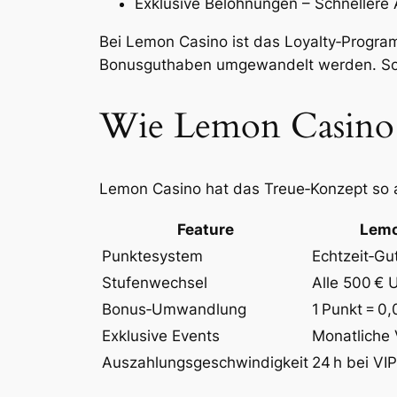
Exklusive Belohnungen – Schnellere 
Bei Lemon Casino ist das Loyalty‑Progra
Bonusguthaben umgewandelt werden. So ve
Wie Lemon Casino 
Lemon Casino hat das Treue‑Konzept so au
Feature
Lemo
Punktesystem
Echtzeit‑Gut
Stufenwechsel
Alle 500 € 
Bonus‑Umwandlung
1 Punkt = 0,
Exklusive Events
Monatliche 
Auszahlungsgeschwindigkeit
24 h bei VIP