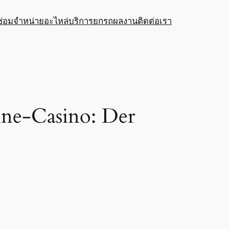
ซ่อม
จำหน่ายอะไหล่
บริการยกรถ
ผลงาน
ติดต่อเรา
ine‑Casino: Der