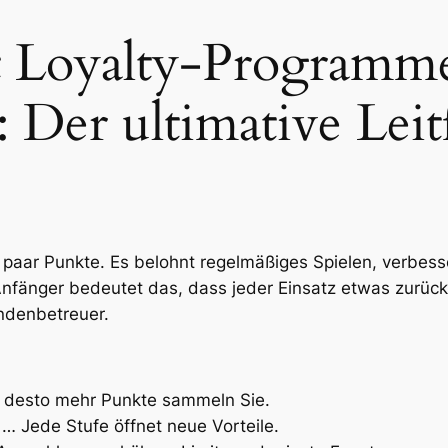
it Loyalty‑Programm
 Der ultimative Leit
n paar Punkte. Es belohnt regelmäßiges Spielen, verbes
nfänger bedeutet das, dass jeder Einsatz etwas zurückgi
ndenbetreuer.
, desto mehr Punkte sammeln Sie.
 … Jede Stufe öffnet neue Vorteile.