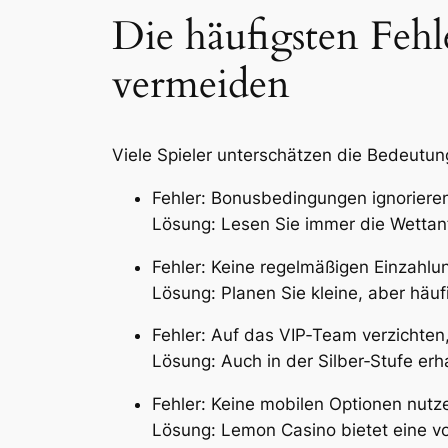
Die häufigsten Feh
vermeiden
Viele Spieler unterschätzen die Bedeut
Fehler: Bonusbedingungen ignoriere
Lösung: Lesen Sie immer die Wettan
Fehler: Keine regelmäßigen Einzahlu
Lösung: Planen Sie kleine, aber häu
Fehler: Auf das VIP‑Team verzichten,
Lösung: Auch in der Silber‑Stufe erh
Fehler: Keine mobilen Optionen nutz
Lösung: Lemon Casino bietet eine v