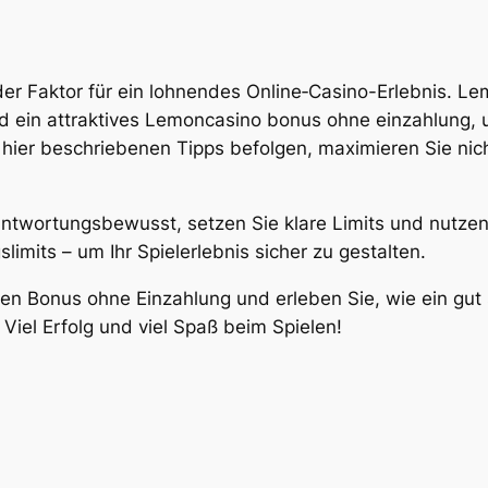
r Faktor für ein lohnendes Online‑Casino-Erlebnis. Lem
 ein attraktives Lemoncasino bonus ohne einzahlung, u
hier beschriebenen Tipps befolgen, maximieren Sie nich
ntwortungsbewusst, setzen Sie klare Limits und nutzen
limits – um Ihr Spielerlebnis sicher zu gestalten.
den Bonus ohne Einzahlung und erleben Sie, wie ein gut 
Viel Erfolg und viel Spaß beim Spielen!