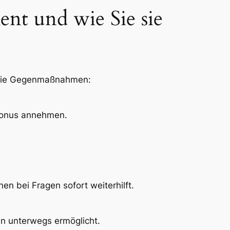
nt und wie Sie sie
d die Gegenmaßnahmen:
 Bonus annehmen.
en bei Fragen sofort weiterhilft.
ln unterwegs ermöglicht.