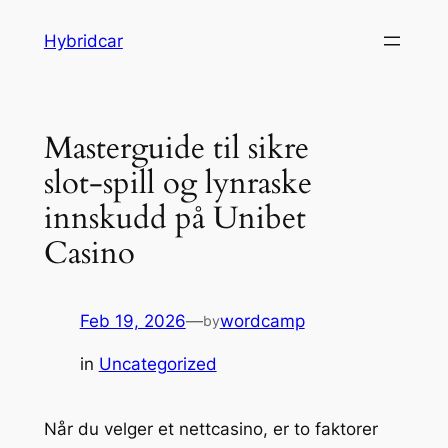
Skip
Hybridcar
to
content
Masterguide til sikre
slot‑spill og lynraske
innskudd på Unibet
Casino
Feb 19, 2026
—
wordcamp
by
in
Uncategorized
Når du velger et nettcasino, er to faktorer