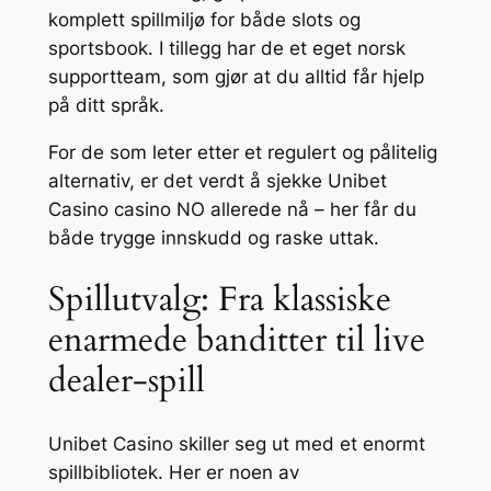
komplett spillmiljø for både slots og
sportsbook. I tillegg har de et eget norsk
supportteam, som gjør at du alltid får hjelp
på ditt språk.
For de som leter etter et regulert og pålitelig
alternativ, er det verdt å sjekke Unibet
Casino casino NO allerede nå – her får du
både trygge innskudd og raske uttak.
Spillutvalg: Fra klassiske
enarmede banditter til live
dealer‑spill
Unibet Casino skiller seg ut med et enormt
spillbibliotek. Her er noen av