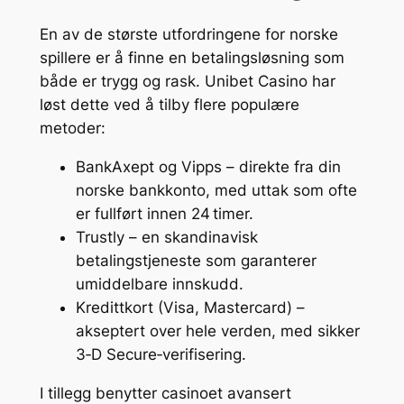
En av de største utfordringene for norske
spillere er å finne en betalingsløsning som
både er trygg og rask. Unibet Casino har
løst dette ved å tilby flere populære
metoder:
BankAxept og Vipps – direkte fra din
norske bankkonto, med uttak som ofte
er fullført innen 24 timer.
Trustly – en skandinavisk
betalingstjeneste som garanterer
umiddelbare innskudd.
Kredittkort (Visa, Mastercard) –
akseptert over hele verden, med sikker
3‑D Secure‑verifisering.
I tillegg benytter casinoet avansert