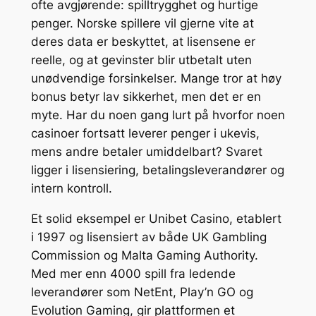
ofte avgjørende: spilltrygghet og hurtige
penger. Norske spillere vil gjerne vite at
deres data er beskyttet, at lisensene er
reelle, og at gevinster blir utbetalt uten
unødvendige forsinkelser. Mange tror at høy
bonus betyr lav sikkerhet, men det er en
myte. Har du noen gang lurt på hvorfor noen
casinoer fortsatt leverer penger i ukevis,
mens andre betaler umiddelbart? Svaret
ligger i lisensiering, betalingsleverandører og
intern kontroll.
Et solid eksempel er Unibet Casino, etablert
i 1997 og lisensiert av både UK Gambling
Commission og Malta Gaming Authority.
Med mer enn 4000 spill fra ledende
leverandører som NetEnt, Play’n GO og
Evolution Gaming, gir plattformen et