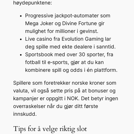
høydepunktene:
Progressive jackpot‑automater som
Mega Joker
og
Divine Fortune
gir
mulighet for millioner i gevinst.
Live casino fra Evolution Gaming lar
deg spille med ekte dealere i sanntid.
Sportsbook med over 30 sporter, fra
fotball til e‑sports, gjør at du kan
kombinere spill og odds i én plattform.
Spillere som foretrekker norske kroner som
valuta, vil også sette pris på at bonuser og
kampanjer er oppgitt i NOK. Det betyr ingen
overraskelser når du gjør ditt første
innskudd.
Tips for å velge riktig slot