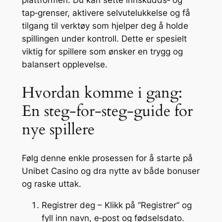
plattformen. Du kan sette innskudds‑ og
tap‑grenser, aktivere selvutelukkelse og få
tilgang til verktøy som hjelper deg å holde
spillingen under kontroll. Dette er spesielt
viktig for spillere som ønsker en trygg og
balansert opplevelse.
Hvordan komme i gang:
En steg‑for‑steg‑guide for
nye spillere
Følg denne enkle prosessen for å starte på
Unibet Casino og dra nytte av både bonuser
og raske uttak.
Registrer deg – Klikk på “Registrer” og
fyll inn navn, e‑post og fødselsdato.