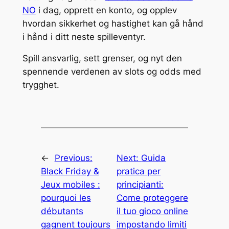
NO
i dag, opprett en konto, og opplev
hvordan sikkerhet og hastighet kan gå hånd
i hånd i ditt neste spilleventyr.
Spill ansvarlig, sett grenser, og nyt den
spennende verdenen av slots og odds med
trygghet.
←
Previous:
Next:
Guida
Black Friday &
pratica per
Jeux mobiles :
principianti:
pourquoi les
Come proteggere
débutants
il tuo gioco online
gagnent toujours
impostando limiti