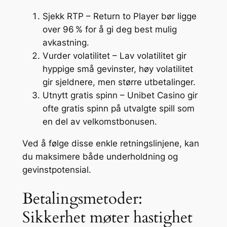
Sjekk RTP – Return to Player bør ligge
over 96 % for å gi deg best mulig
avkastning.
Vurder volatilitet – Lav volatilitet gir
hyppige små gevinster, høy volatilitet
gir sjeldnere, men større utbetalinger.
Utnytt gratis spinn – Unibet Casino gir
ofte gratis spinn på utvalgte spill som
en del av velkomstbonusen.
Ved å følge disse enkle retningslinjene, kan
du maksimere både underholdning og
gevinstpotensial.
Betalingsmetoder:
Sikkerhet møter hastighet