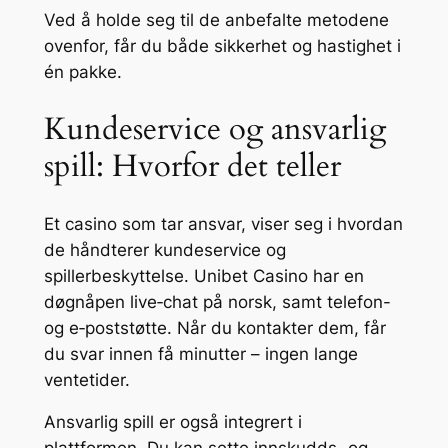
Ved å holde seg til de anbefalte metodene
ovenfor, får du både sikkerhet og hastighet i
én pakke.
Kundeservice og ansvarlig
spill: Hvorfor det teller
Et casino som tar ansvar, viser seg i hvordan
de håndterer kundeservice og
spillerbeskyttelse. Unibet Casino har en
døgnåpen live‑chat på norsk, samt telefon-
og e‑poststøtte. Når du kontakter dem, får
du svar innen få minutter – ingen lange
ventetider.
Ansvarlig spill er også integrert i