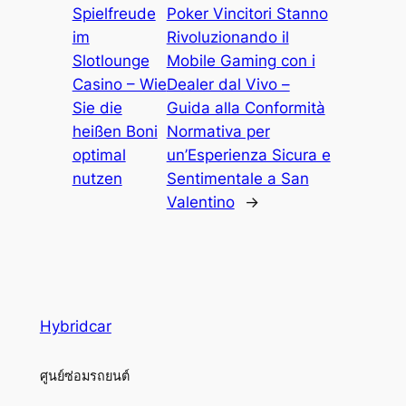
Spielfreude
Poker Vincitori Stanno
im
Rivoluzionando il
Slotlounge
Mobile Gaming con i
Casino – Wie
Dealer dal Vivo –
Sie die
Guida alla Conformità
heißen Boni
Normativa per
optimal
un’Esperienza Sicura e
nutzen
Sentimentale a San
Valentino
→
Hybridcar
ศูนย์ซ่อมรถยนต์