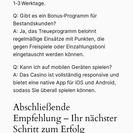
1‑3 Werktage.
Q: Gibt es ein Bonus‑Programm für
Bestandskunden?
A: Ja, das Treueprogramm belohnt
regelmäßige Einsätze mit Punkten, die
gegen Freispiele oder Einzahlungsboni
eingetauscht werden können.
Q: Kann ich auf mobilen Geräten spielen?
A: Das Casino ist vollständig responsive und
bietet eine native App für iOS und Android,
sodass Sie überall spielen können.
Abschließende
Empfehlung – Ihr nächster
Schritt zum Erfolg