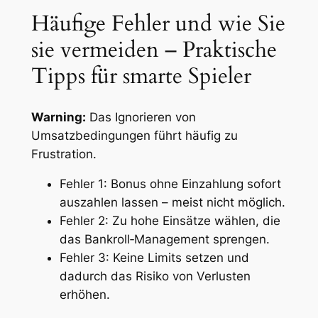
Häufige Fehler und wie Sie
sie vermeiden – Praktische
Tipps für smarte Spieler
Warning:
Das Ignorieren von
Umsatzbedingungen führt häufig zu
Frustration.
Fehler 1: Bonus ohne Einzahlung sofort
auszahlen lassen – meist nicht möglich.
Fehler 2: Zu hohe Einsätze wählen, die
das Bankroll‑Management sprengen.
Fehler 3: Keine Limits setzen und
dadurch das Risiko von Verlusten
erhöhen.