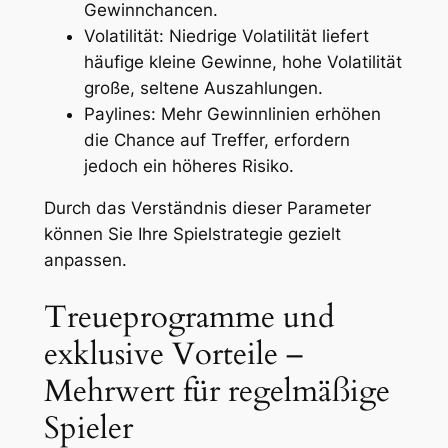
Gewinnchancen.
Volatilität: Niedrige Volatilität liefert
häufige kleine Gewinne, hohe Volatilität
große, seltene Auszahlungen.
Paylines: Mehr Gewinnlinien erhöhen
die Chance auf Treffer, erfordern
jedoch ein höheres Risiko.
Durch das Verständnis dieser Parameter
können Sie Ihre Spielstrategie gezielt
anpassen.
Treueprogramme und
exklusive Vorteile –
Mehrwert für regelmäßige
Spieler