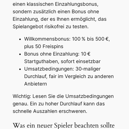
einen klassischen Einzahlungsbonus,
sondern zusätzlich einen Bonus ohne
Einzahlung, der es Ihnen ermöglicht, das
Spielangebot risikofrei zu testen.
Willkommensbonus: 100 % bis 500 €,
plus 50 Freispins
Bonus ohne Einzahlung: 10 €
Startguthaben, sofort einsetzbar
Umsatzbedingungen: 30‑maliger
Durchlauf, fair im Vergleich zu anderen
Anbietern
Wichtig: Lesen Sie die Umsatzbedingungen
genau. Ein zu hoher Durchlauf kann das
schnelle Auszahlen erschweren.
Was ein neuer Spieler beachten sollte