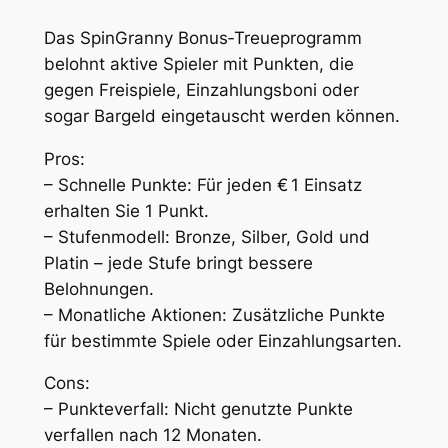
Das SpinGranny Bonus‑Treueprogramm
belohnt aktive Spieler mit Punkten, die
gegen Freispiele, Einzahlungsboni oder
sogar Bargeld eingetauscht werden können.
Pros:
– Schnelle Punkte: Für jeden € 1 Einsatz
erhalten Sie 1 Punkt.
– Stufenmodell: Bronze, Silber, Gold und
Platin – jede Stufe bringt bessere
Belohnungen.
– Monatliche Aktionen: Zusätzliche Punkte
für bestimmte Spiele oder Einzahlungsarten.
Cons:
– Punkteverfall: Nicht genutzte Punkte
verfallen nach 12 Monaten.