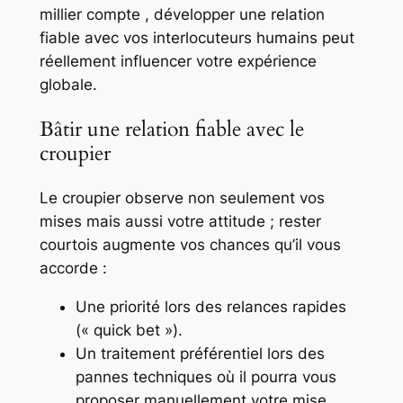
millier compte , développer une relation
fiable avec vos interlocuteurs humains peut
réellement influencer votre expérience
globale.
Bâtir une relation fiable avec le
croupier
Le croupier observe non seulement vos
mises mais aussi votre attitude ; rester
courtois augmente vos chances qu’il vous
accorde :
Une priorité lors des relances rapides
(« quick bet »).
Un traitement préférentiel lors des
pannes techniques où il pourra vous
proposer manuellement votre mise