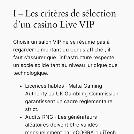
I – Les critères de sélection
d’un casino Live VIP
Choisir un salon VIP ne se résume pas à
regarder le montant du bonus affiché ; il
faut s’assurer que l’infrastructure respecte
un socle solide tant au niveau juridique que
technologique.
Licences fiables : Malta Gaming
Authority ou UK Gambling Commission
garantissent un cadre réglementaire
strict.
Audits RNG : Les générateurs
aléatoires doivent être validés
mensuellement par eCOGRA ou iTech