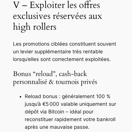
V – Exploiter les offres
exclusives réservées aux
high rollers
Les promotions ciblées constituent souvent
un levier supplémentaire très rentable
lorsqu’elles sont correctement exploitées.
Bonus “reload”, cash‑back
personnalisé & tournois privés
Reload bonus : généralement 100 %
jusqu’à €5 000 valable uniquement sur
dépôt via Bitcoin – idéal pour
reconstituer rapidement votre bankroll
après une mauvaise passe.