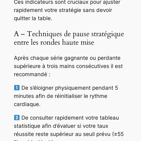
Ces indicateurs sont cruciaux pour ajuster
rapidement votre stratégie sans devoir
quitter la table.
A – Techniques de pause stratégique
entre les rondes haute mise
Après chaque série gagnante ou perdante
supérieure à trois mains consécutives il est
recommandé :
De s’éloigner physiquement pendant 5
minutes afin de réinitialiser le rythme
cardiaque.
De consulter rapidement votre tableau
statistique afin d’évaluer si votre taux
réussite reste supérieur au seuil prévu (≥55