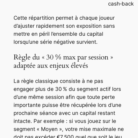
cash‑back
Cette répartition permet à chaque joueur
d’ajuster rapidement son exposition sans
mettre en péril l’ensemble du capital
lorsqu’une série négative survient.
Règle du « 30 % max par session »
adaptée aux enjeux élevés
La règle classique consiste à ne pas
engager plus de 30 % du segment actif lors
d’une même session afin que toute perte
importante puisse être récupérée lors d’une
prochaine séance avec un capital restant
intacte. Par exemple : si vous jouez sur le
segment « Moyen », votre mise maximale ne
doit pas excéder €7 500 quel que soit le jeu