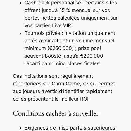
Cash‑back personnalisé : certains sites
offrent jusqu’à 15 % mensuel sur vos
pertes nettes calculées uniquement sur
vos parties Live VIP.
Tournois privés : invitation uniquement
après avoir atteint un volume mensuel
minimum (€250 000) ; prize pool
souvent boosté jusqu’à €200 000
réparti parmi cinq places finales.
Ces incitations sont régulièrement
répertoriées sur Cnrm Game, ce qui permet
aux joueurs avertis d’identifier rapidement
celles présentant le meilleur ROI.
Conditions cachées à surveiller
Exigences de mise parfois supérieures