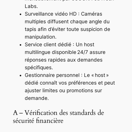
Labs.
Surveillance vidéo HD : Caméras
multiples diffusent chaque angle du
tapis afin d’éviter toute suspicion de
manipulation.
Service client dédié : Un host
multilingue disponible 24/7 assure
réponses rapides aux demandes
spécifiques.
Gestionnaire personnel : Le « host »
dédié connaît vos préférences et peut
ajuster limites ou promotions sur
demande.
A – Vérification des standards de
sécurité financière