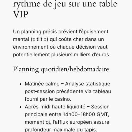
rythme de jeu sur une table
VIP
Un planning précis prévient l’épuisement
mental (« tilt ») qui coûte cher dans un
environnement où chaque décision vaut
potentiellement plusieurs milliers d’euros.
Planning quotidien/hebdomadaire
Matinée calme – Analyse statistique
post‑session précédente via tableau
fourni par le casino.
Après‑midi haute liquidité – Session
principale entre 14h00–18h00 GMT,
moment où l’afflux européen assure
profondeur maximale du tapis.