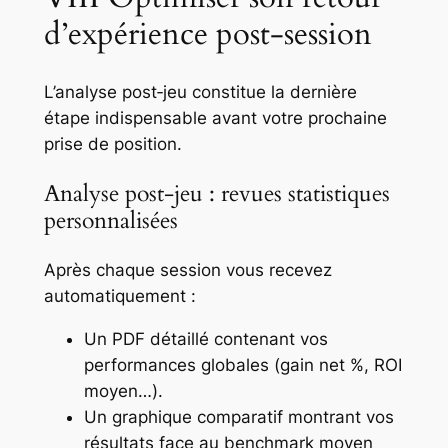
d’expérience post‑session
L’analyse post‑jeu constitue la dernière
étape indispensable avant votre prochaine
prise de position.
Analyse post‑jeu : revues statistiques
personnalisées
Après chaque session vous recevez
automatiquement :
Un PDF détaillé contenant vos
performances globales (gain net %, ROI
moyen…).
Un graphique comparatif montrant vos
résultats face au benchmark moyen