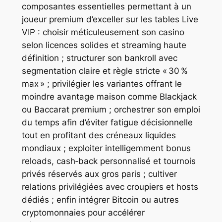
composantes essentielles permettant à un
joueur premium d’exceller sur les tables Live
VIP : choisir méticuleusement son casino
selon licences solides et streaming haute
définition ; structurer son bankroll avec
segmentation claire et règle stricte « 30 %
max » ; privilégier les variantes offrant le
moindre avantage maison comme Blackjack
ou Baccarat premium ; orchestrer son emploi
du temps afin d’éviter fatigue décisionnelle
tout en profitant des créneaux liquides
mondiaux ; exploiter intelligemment bonus
reloads, cash‑back personnalisé et tournois
privés réservés aux gros paris ; cultiver
relations privilégiées avec croupiers et hosts
dédiés ; enfin intégrer Bitcoin ou autres
cryptomonnaies pour accélérer