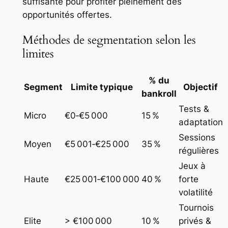
suffisante pour profiter pleinement des
opportunités offertes.
Méthodes de segmentation selon les
limites
% du
Segment
Limite typique
Objectif
bankroll
Tests &
Micro
€0‑€5 000
15 %
adaptation
Sessions
Moyen
€5 001‑€25 000
35 %
régulières
Jeux à
Haute
€25 001‑€100 000
40 %
forte
volatilité
Tournois
Elite
> €100 000
10 %
privés &