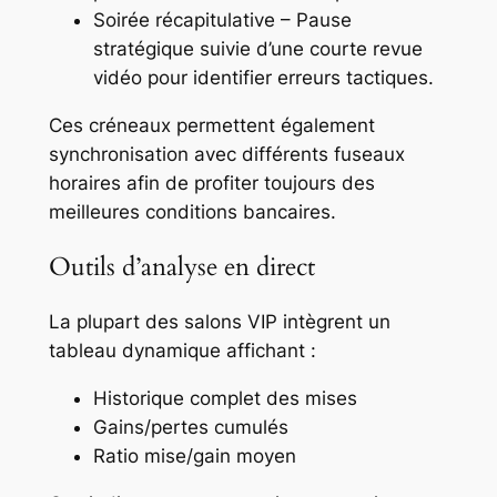
Soirée récapitulative – Pause
stratégique suivie d’une courte revue
vidéo pour identifier erreurs tactiques.
Ces créneaux permettent également
synchronisation avec différents fuseaux
horaires afin de profiter toujours des
meilleures conditions bancaires.
Outils d’analyse en direct
La plupart des salons VIP intègrent un
tableau dynamique affichant :
Historique complet des mises
Gains/pertes cumulés
Ratio mise/gain moyen