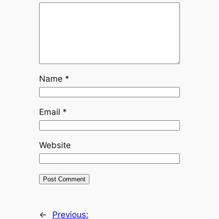
Name
*
Email
*
Website
←
Previous: