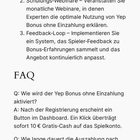
Schulungs‑Webinare – Veranstalten Sie
monatliche Webinare, in denen
Experten die optimale Nutzung von Yep
Bonus ohne Einzahlung erklären.
Feedback‑Loop – Implementieren Sie
ein System, das Spieler‑Feedback zu
Bonus‑Erfahrungen sammelt und das
Angebot kontinuierlich anpasst.
FAQ
Q: Wie wird der Yep Bonus ohne Einzahlung
aktiviert?
A: Nach der Registrierung erscheint ein
Button im Dashboard. Ein Klick überträgt
sofort 10 € Gratis‑Cash auf das Spielkonto.
Q: Wie lange dauert die Auszahlung nach