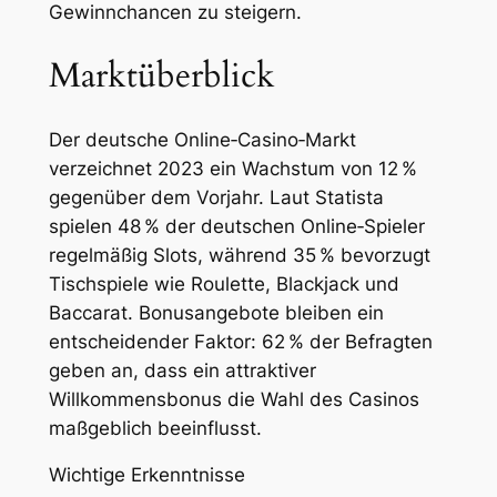
Gewinnchancen zu steigern.
Marktüberblick
Der deutsche Online‑Casino‑Markt
verzeichnet 2023 ein Wachstum von 12 %
gegenüber dem Vorjahr. Laut Statista
spielen 48 % der deutschen Online‑Spieler
regelmäßig Slots, während 35 % bevorzugt
Tischspiele wie Roulette, Blackjack und
Baccarat. Bonusangebote bleiben ein
entscheidender Faktor: 62 % der Befragten
geben an, dass ein attraktiver
Willkommensbonus die Wahl des Casinos
maßgeblich beeinflusst.
Wichtige Erkenntnisse