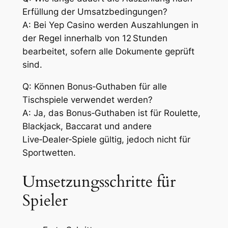
Erfüllung der Umsatzbedingungen?
A: Bei Yep Casino werden Auszahlungen in
der Regel innerhalb von 12 Stunden
bearbeitet, sofern alle Dokumente geprüft
sind.
Q: Können Bonus‑Guthaben für alle
Tischspiele verwendet werden?
A: Ja, das Bonus‑Guthaben ist für Roulette,
Blackjack, Baccarat und andere
Live‑Dealer‑Spiele gültig, jedoch nicht für
Sportwetten.
Umsetzungsschritte für
Spieler