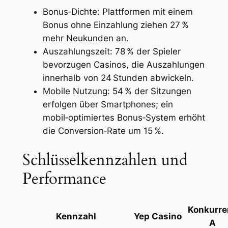
Bonus‑Dichte: Plattformen mit einem
Bonus ohne Einzahlung ziehen 27 %
mehr Neukunden an.
Auszahlungszeit: 78 % der Spieler
bevorzugen Casinos, die Auszahlungen
innerhalb von 24 Stunden abwickeln.
Mobile Nutzung: 54 % der Sitzungen
erfolgen über Smartphones; ein
mobil‑optimiertes Bonus‑System erhöht
die Conversion‑Rate um 15 %.
Schlüsselkennzahlen und
Performance
Konkurre
Kennzahl
Yep Casino
A