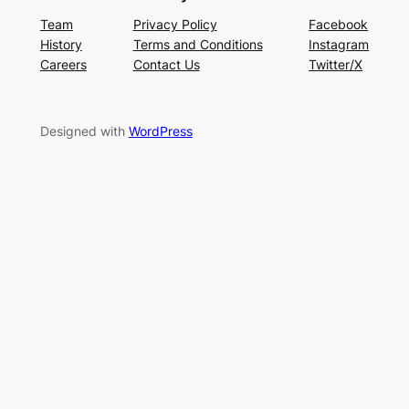
Team
Privacy Policy
Facebook
History
Terms and Conditions
Instagram
Careers
Contact Us
Twitter/X
Designed with
WordPress