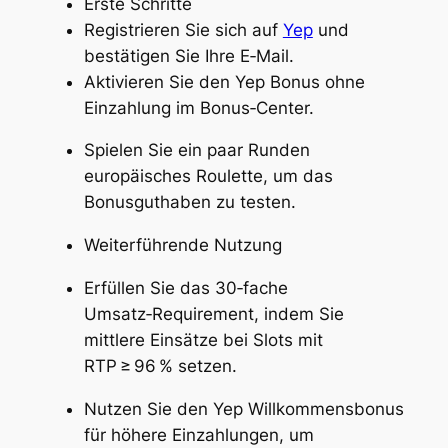
Erste Schritte
Registrieren Sie sich auf
Yep
und
bestätigen Sie Ihre E‑Mail.
Aktivieren Sie den Yep Bonus ohne
Einzahlung im Bonus‑Center.
Spielen Sie ein paar Runden
europäisches Roulette, um das
Bonusguthaben zu testen.
Weiterführende Nutzung
Erfüllen Sie das 30‑fache
Umsatz‑Requirement, indem Sie
mittlere Einsätze bei Slots mit
RTP ≥ 96 % setzen.
Nutzen Sie den Yep Willkommensbonus
für höhere Einzahlungen, um