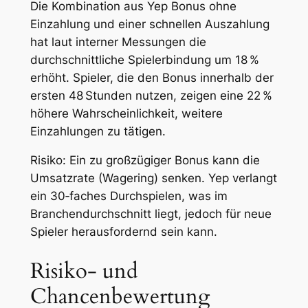
Die Kombination aus Yep Bonus ohne
Einzahlung und einer schnellen Auszahlung
hat laut interner Messungen die
durchschnittliche Spielerbindung um 18 %
erhöht. Spieler, die den Bonus innerhalb der
ersten 48 Stunden nutzen, zeigen eine 22 %
höhere Wahrscheinlichkeit, weitere
Einzahlungen zu tätigen.
Risiko: Ein zu großzügiger Bonus kann die
Umsatzrate (Wagering) senken. Yep verlangt
ein 30‑faches Durchspielen, was im
Branchendurchschnitt liegt, jedoch für neue
Spieler herausfordernd sein kann.
Risiko‑ und
Chancenbewertung