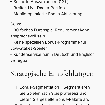
– Schnelle Auszahlungen (12 h)
– Breites Live‑Dealer‑Portfolio
– Mobile‑optimierte Bonus‑Aktivierung
Cons:
– 30‑faches Durchspiel‑Requirement kann
anspruchsvoll sein
– Keine speziellen Bonus‑Programme für
Low‑Stakes‑Spieler
– Kundenservice nur in Deutsch und Englisch
verfügbar
Strategische Empfehlungen
Bonus‑Segmentation – Segmentieren
Sie Spieler nach Spielpräferenz und
bieten Sie gezielte Bonus‑Pakete an.