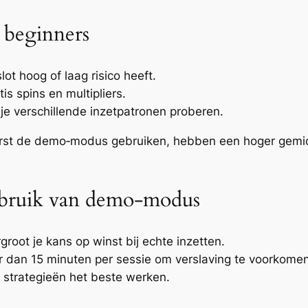
 beginners
slot hoog of laag risico heeft.
s spins en multipliers.
n je verschillende inzetpatronen proberen.
erst de demo‑modus gebruiken, hebben een hoger gemi
gebruik van demo‑modus
root je kans op winst bij echte inzetten.
ger dan 15 minuten per sessie om verslaving te voorkomen
e strategieën het beste werken.