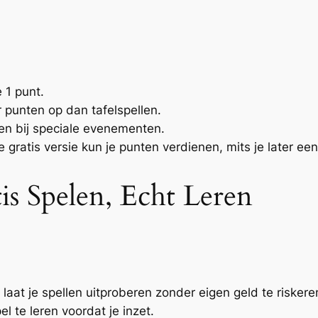
 1 punt.
r punten op dan tafelspellen.
en bij speciale evenementen.
gratis versie kun je punten verdienen, mits je later een
s Spelen, Echt Leren
t je spellen uitproberen zonder eigen geld te riskere
el te leren voordat je inzet.