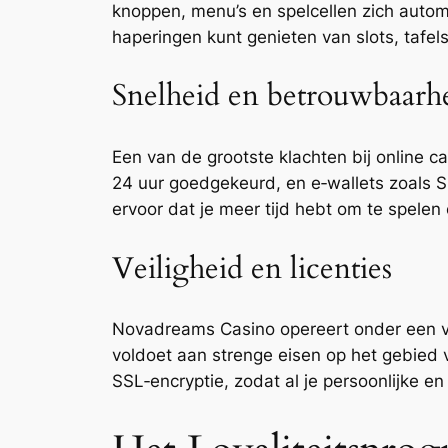
knoppen, menu’s en spelcellen zich auto
haperingen kunt genieten van slots, tafel
Snelheid en betrouwbaarh
Een van de grootste klachten bij online c
24 uur goedgekeurd, en e‑wallets zoals Sk
ervoor dat je meer tijd hebt om te spelen
Veiligheid en licenties
Novadreams Casino opereert onder een ve
voldoet aan strenge eisen op het gebied 
SSL‑encryptie, zodat al je persoonlijke en 