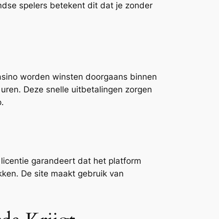
dse spelers betekent dit dat je zonder
t casino worden winsten doorgaans binnen
 uren. Deze snelle uitbetalingen zorgen
.
centie garandeert dat het platform
kken. De site maakt gebruik van