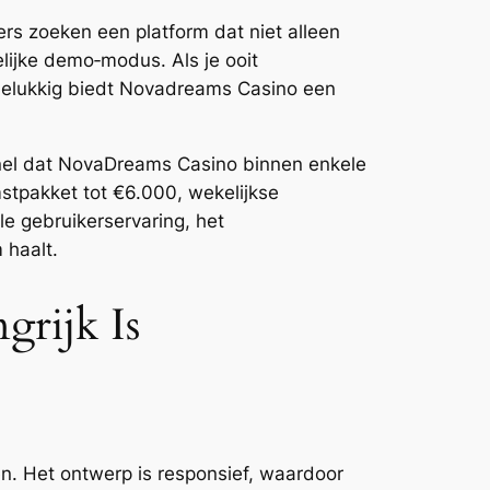
rs zoeken een platform dat niet alleen
ijke demo‑modus. Als je ooit
. Gelukkig biedt Novadreams Casino een
 snel dat NovaDreams Casino binnen enkele
stpakket tot €6.000, wekelijkse
e gebruikerservaring, het
 haalt.
grijk Is
n. Het ontwerp is responsief, waardoor