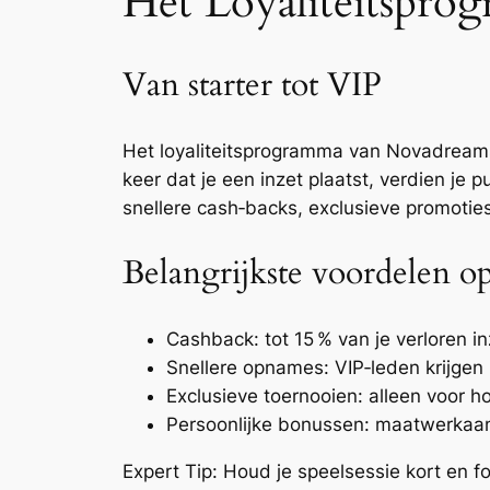
Het Loyaliteitspro
Van starter tot VIP
Het loyaliteitsprogramma van Novadreams 
keer dat je een inzet plaatst, verdien je
snellere cash‑backs, exclusieve promotie
Belangrijkste voordelen op
Cashback: tot 15 % van je verloren in
Snellere opnames: VIP‑leden krijgen 
Exclusieve toernooien: alleen voor h
Persoonlijke bonussen: maatwerkaa
Expert Tip: Houd je speelsessie kort en f