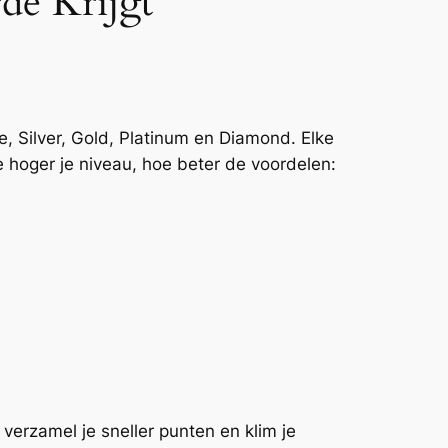
de Krijgt
, Silver, Gold, Platinum en Diamond. Elke
e hoger je niveau, hoe beter de voordelen:
verzamel je sneller punten en klim je