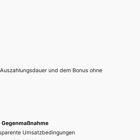
der Auszahlungsdauer und dem Bonus ohne
Gegenmaßnahme
ansparente Umsatzbedingungen