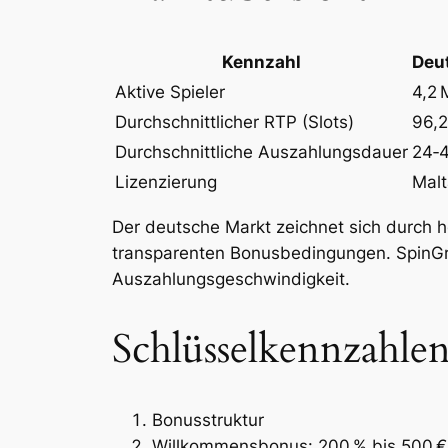
Kennzahl
Deu
Aktive Spieler
4,2 
Durchschnittlicher RTP (Slots)
96,2
Durchschnittliche Auszahlungsdauer
24‑4
Lizenzierung
Malt
Der deutsche Markt zeichnet sich durch h
transparenten Bonusbedingungen. SpinGra
Auszahlungsgeschwindigkeit.
Schlüsselkennzahle
Bonusstruktur
Willkommensbonus: 200 % bis 500 €