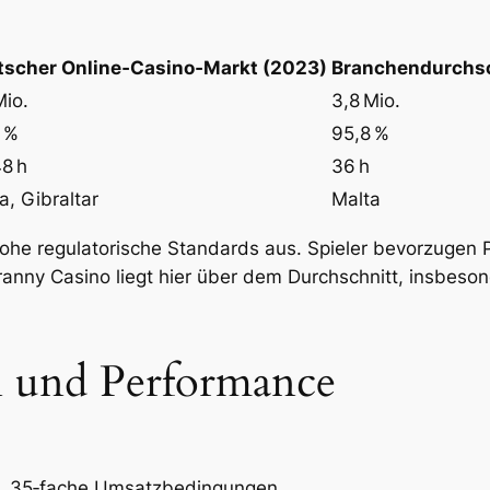
tscher Online‑Casino‑Markt (2023)
Branchendurchsc
Mio.
3,8 Mio.
 %
95,8 %
8 h
36 h
a, Gibraltar
Malta
ohe regulatorische Standards aus. Spieler bevorzugen 
nny Casino liegt hier über dem Durchschnitt, insbeson
n und Performance
, 35‑fache Umsatzbedingungen.