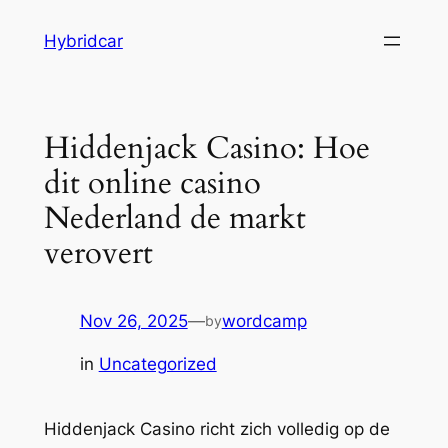
Skip
Hybridcar
to
content
Hiddenjack Casino: Hoe
dit online casino
Nederland de markt
verovert
Nov 26, 2025
—
wordcamp
by
in
Uncategorized
Hiddenjack Casino richt zich volledig op de