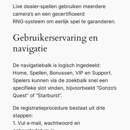
Live dealer‑spellen gebruiken meerdere
camera’s en een gecertificeerd
RNG‑systeem om eerlijk spel te garanderen.
Gebruikerservaring en
navigatie
De navigatiebalk is logisch ingedeeld:
Home
,
Spellen
,
Bonussen
,
VIP
en
Support
.
Spelers kunnen via de zoekbalk snel een
specifieke slot vinden, bijvoorbeeld “Gonzo’s
Quest” of “Starburst”.
De registratieprocedure bestaat uit drie
stappen:
1. Vul e‑mail, wachtwoord en