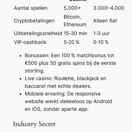
Aantal spellen
5.000+
3.000–4.000
Bitcoin,
Cryptobetalingen
Alleen fiat
Ethereum
Uitbetalingssnelheid
15‑30 min
1‑3 uur
VIP‑cashback
5‑20 %
0‑10 %
Bonussen: Een 100 % matchbonus tot
€500 plus 50 gratis spins bij de eerste
storting.
Live casino: Roulette, blackjack en
baccarat met echte dealers.
Mobiele ervaring: De responsive
website werkt vlekkeloos op Android
en iOS, zonder aparte app.
Industry Secret