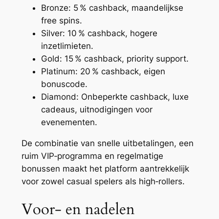
Bronze: 5 % cashback, maandelijkse
free spins.
Silver: 10 % cashback, hogere
inzetlimieten.
Gold: 15 % cashback, priority support.
Platinum: 20 % cashback, eigen
bonuscode.
Diamond: Onbeperkte cashback, luxe
cadeaus, uitnodigingen voor
evenementen.
De combinatie van snelle uitbetalingen, een
ruim VIP‑programma en regelmatige
bonussen maakt het platform aantrekkelijk
voor zowel casual spelers als high‑rollers.
Voor‑ en nadelen