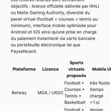
objectifs : licence officielle délivrée par l’ANJ
ou Malta Gaming Authority, diversité du
panel virtuel (football + courses + tennis au
minimum), interface mobile optimisée pour
Android et iOS ainsi qu’une prise en charge
du paiement instantané via carte bancaire
ou portefeuille électronique tel que
Paysafecard
.
Sports
Plateforme
Licence
virtuels
Mobile U
proposés
Football •
très fluide
Courses •
(temps
Betway
MGA / UKGC
Tennis •
chargé
Basketball
< 1 s)
Football •
design