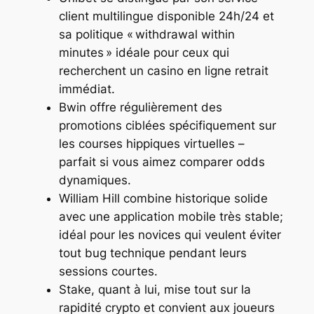
client multilingue disponible 24h/24 et
sa politique « withdrawal within
minutes » idéale pour ceux qui
recherchent un
casino en ligne retrait
immédiat
.
Bwin offre régulièrement des
promotions ciblées spécifiquement sur
les courses hippiques virtuelles –
parfait si vous aimez comparer odds
dynamiques.
William Hill combine historique solide
avec une application mobile très stable;
idéal pour les novices qui veulent éviter
tout bug technique pendant leurs
sessions courtes.
Stake, quant à lui, mise tout sur la
rapidité crypto et convient aux joueurs