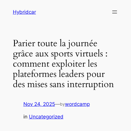
Skip
Hybridcar
to
content
Parier toute la journée
grâce aux sports virtuels :
comment exploiter les
plateformes leaders pour
des mises sans interruption
Nov 24, 2025
—
wordcamp
by
in
Uncategorized