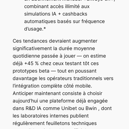
combinant accès illimité aux
simulations IA + cashbacks
automatiques basés sur fréquence
d’usage.*
Ces tendances devraient augmenter
significativement la durée moyenne
quotidienne passée à jouer — on estime
déjà +45 % chez ceux testant tôt ces
prototypes beta — tout en poussant
davantage les opérateurs traditionnels vers
l’intégration complète côté mobile.
Anticiper maintenant consiste à choisir
aujourd’hui une plateforme déjà engagée
dans R&D IA comme Unibet ou Bwin , dont
les laboratoires internes publient
régulièrement feuilletons techniques