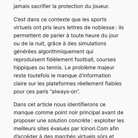
jamais sacrifier la protection du joueur.
C’est dans ce contexte que les sports
virtuels ont pris leurs lettres de noblesse : ils
permettent de parier à toute heure du jour
ou de la nuit, grâce à des simulations
générées algorithmiquement qui
reproduisent fidèlement football, courses
hippiques ou tennis. Le problème majeur
reste toutefois le manque d’information
claire sur les plateformes réellement fiables
pour ces paris “always‑on”.
Dans cet article nous identifierons ce
manque comme point noir principal avant de
proposer une solution concrète : exploiter les
meilleurs sites évalués par Icinori.Com afin
d’accéder à des marchés virtuels sûrs et