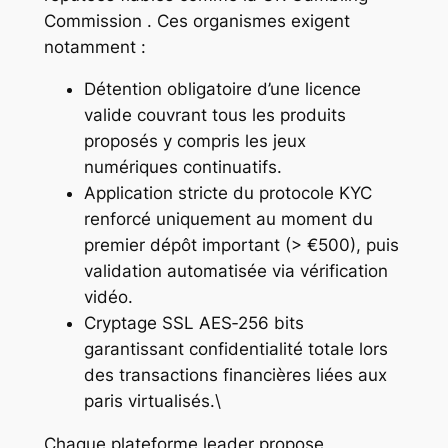
Commission . Ces organismes exigent
notamment :
Détention obligatoire d’une licence
valide couvrant tous les produits
proposés y compris les jeux
numériques continuatifs.
Application stricte du protocole KYC
renforcé uniquement au moment du
premier dépôt important (> €500), puis
validation automatisée via vérification
vidéo.
Cryptage SSL AES‑256 bits
garantissant confidentialité totale lors
des transactions financières liées aux
paris virtualisés.\
Chaque plateforme leader propose