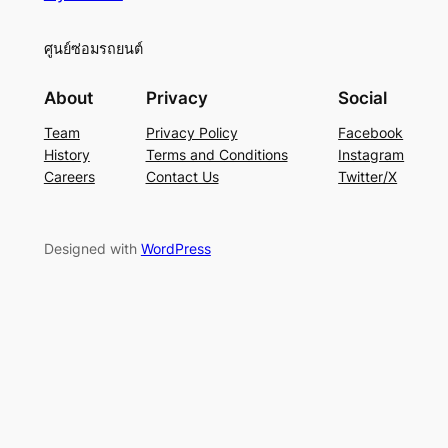
ศูนย์ซ่อมรถยนต์
About
Privacy
Social
Team
Privacy Policy
Facebook
History
Terms and Conditions
Instagram
Careers
Contact Us
Twitter/X
Designed with
WordPress