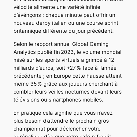
vélocité alimente une variété infinie
d’événçons : chaque minute peut offrir un
nouveau derby italien ou une course sprint
britannique différente du jour précédent.
Selon le rapport annuel Global Gaming
Analytics publié fin 2023, le volume mondial
misé sur les sports virtuels a grimpé à 12
milliards d’euros, soit +27 % face à l’année
précédente ; en Europe cette hausse atteint
même 35 % grâce aux joueurs cherchant à
combler leurs veilles nocturnes devant leurs
télévisions ou smartphones mobiles.
En pratique cela signifie que vous n’avez
plus besoin d’attendre le prochain gros
championnat pour déclencher votre
adrénaline : dès que votre café refroidit