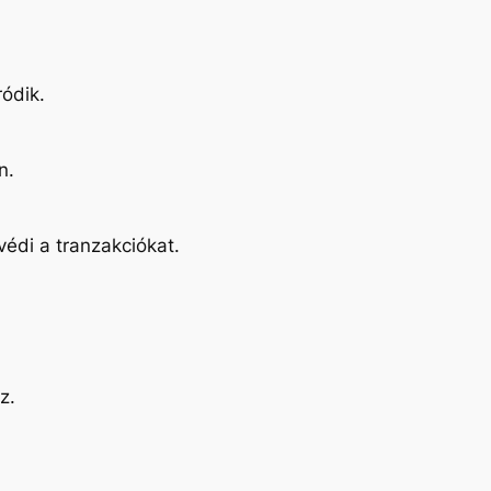
ródik.
n.
védi a tranzakciókat.
z.