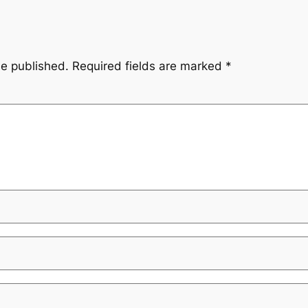
be published.
Required fields are marked
*