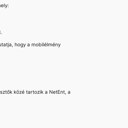
ely:
.
utatja, hogy a mobilélmény
esztők közé tartozik a NetEnt, a