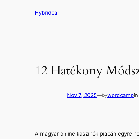
Skip
Hybridcar
to
content
12 Hatékony Módsze
Nov 7, 2025
—
wordcamp
i
by
A magyar online kaszinók piacán egyre n