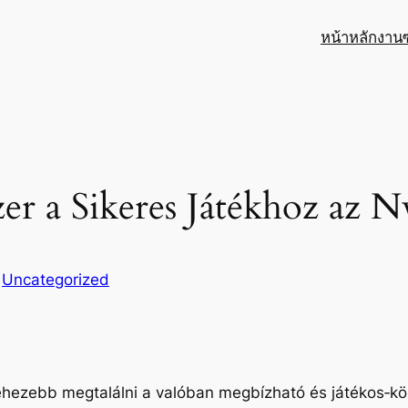
หน้าหลัก
งาน
r a Sikeres Játékhoz az N
n
Uncategorized
ehezebb megtalálni a valóban megbízható és játékos‑kö