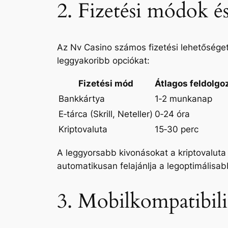
2. Fizetési módok é
Az Nv Casino számos fizetési lehetőséget k
leggyakoribb opciókat:
Fizetési mód
Átlagos feldolgoz
Bankkártya
1‑2 munkanap
E‑tárca (Skrill, Neteller)
0‑24 óra
Kriptovaluta
15‑30 perc
A leggyorsabb kivonásokat a kriptovaluta 
automatikusan felajánlja a legoptimálisab
3. Mobilkompatibili