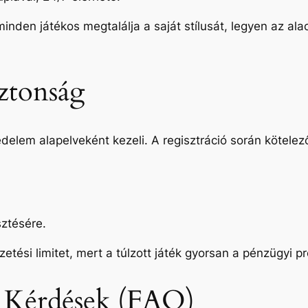
minden játékos megtalálja a saját stílusát, legyen az al
iztonság
delem alapelveként kezeli. A regisztráció során kötelező
sztésére.
zetési limitet, mert a túlzott játék gyorsan a pénzügyi 
t Kérdések (FAQ)