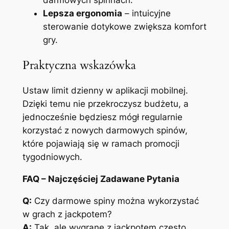
Lepsza ergonomia
– intuicyjne
sterowanie dotykowe zwiększa komfort
gry.
Praktyczna wskazówka
Ustaw limit dzienny w aplikacji mobilnej.
Dzięki temu nie przekroczysz budżetu, a
jednocześnie będziesz mógł regularnie
korzystać z nowych darmowych spinów,
które pojawiają się w ramach promocji
tygodniowych.
FAQ – Najczęściej Zadawane Pytania
Q:
Czy darmowe spiny można wykorzystać
w grach z jackpotem?
A:
Tak, ale wygrane z jackpotem często