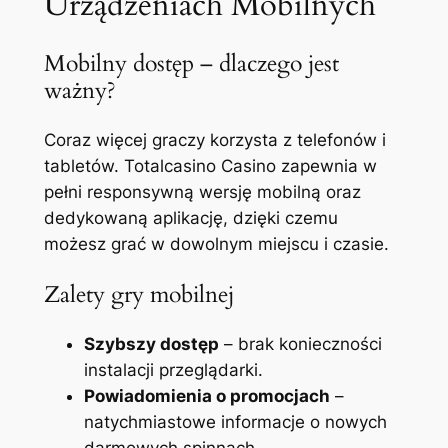
Urządzeniach Mobilnych
Mobilny dostęp – dlaczego jest
ważny?
Coraz więcej graczy korzysta z telefonów i
tabletów. Totalcasino Casino zapewnia w
pełni responsywną wersję mobilną oraz
dedykowaną aplikację, dzięki czemu
możesz grać w dowolnym miejscu i czasie.
Zalety gry mobilnej
Szybszy dostęp
– brak konieczności
instalacji przeglądarki.
Powiadomienia o promocjach
–
natychmiastowe informacje o nowych
darmowych spinnach.