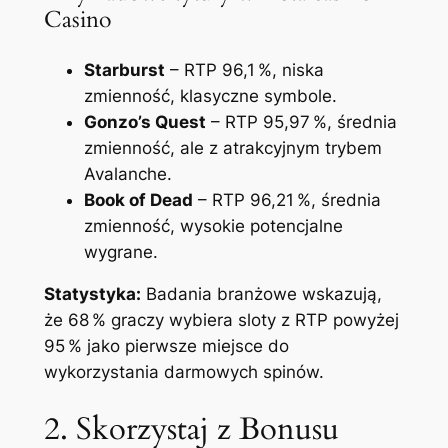
Casino
Starburst
– RTP 96,1 %, niska
zmienność, klasyczne symbole.
Gonzo’s Quest
– RTP 95,97 %, średnia
zmienność, ale z atrakcyjnym trybem
Avalanche.
Book of Dead
– RTP 96,21 %, średnia
zmienność, wysokie potencjalne
wygrane.
Statystyka:
Badania branżowe wskazują,
że 68 % graczy wybiera sloty z RTP powyżej
95 % jako pierwsze miejsce do
wykorzystania darmowych spinów.
2. Skorzystaj z Bonusu