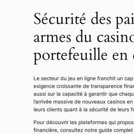
Sécurité des pa
armes du casin
portefeuille en
Le secteur du jeu en ligne franchit un cap
exigence croissante de transparence finan
aussi sur la capacité à garantir que chaqu
l’arrivée massive de nouveaux casinos en
leurs clients quant à la sécurité de leurs 
Pour découvrir les plateformes qui propos
financière, consultez notre guide complet