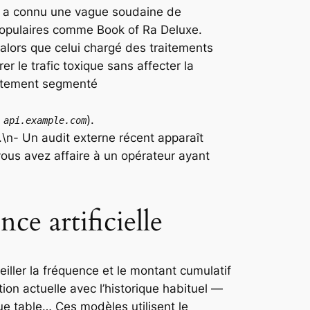
il a connu une vague soudaine de
s populaires comme
Book of Ra Deluxe
.
alors que celui chargé des traitements
er le trafic toxique sans affecter la
rectement segmenté
,
).
api.example.com
.
\n- Un audit externe récent apparaît
vous avez affaire à un opérateur ayant
ce artificielle
veiller la fréquence et le montant cumulatif
ion actuelle avec l’historique habituel —
e table… Ces modèles utilisent le