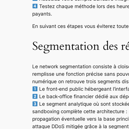
Testez chaque méthode lors des heures 
payants.
En suivant ces étapes vous éviterez toute 
Segmentation des ré
Le
network segmentation
consiste à cloi
remplisse une fonction précise sans pouv
numérique on retrouve trois segments dist
Le front‑end public hébergeant l’interf
Le back‑office financier dédié aux dépô
Le segment analytique où sont stockées
sandboxing
complète cette architecture :
propagation éventuelle vers la base princ
attaque DDoS mitigée grâce à la segment