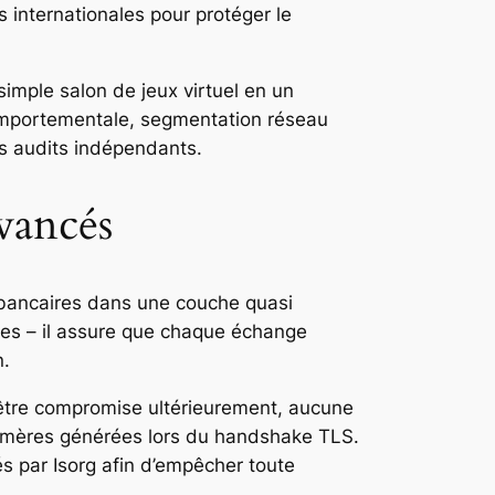
 internationales pour protéger le
simple salon de jeux virtuel en un
 comportementale, segmentation réseau
es audits indépendants.
vancés
s bancaires dans une couche quasi
ètes – il assure que chaque échange
n.
à être compromise ultérieurement, aucune
hémères générées lors du handshake TLS.
s par Isorg afin d’empêcher toute