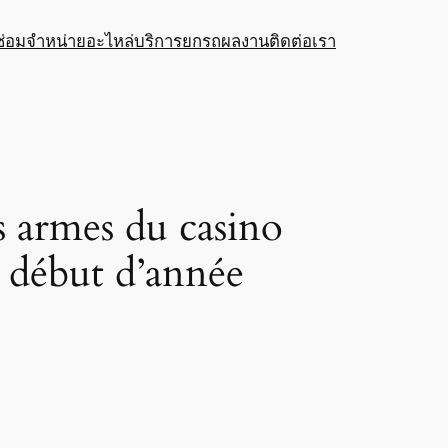
ซ่อม
จำหน่ายอะไหล่
บริการยกรถ
ผลงาน
ติดต่อเรา
s armes du casino
n début d’année