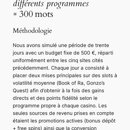
différents programmes
≈ 300 mots
Méthodologie
Nous avons simulé une période de trente
jours avec un budget fixe de 500 €, réparti
uniformément entre les cinq sites cités
précédemment. Chaque jour a consisté à
placer deux mises principales sur des slots à
volatilité moyenne (
Book of Ra
,
Gonzo’s
Quest
) afin d’obtenir à la fois des gains
directs et des points fidélité selon le
programme propre à chaque casino. Les
seules sources de revenu prises en compte
étaient les promotions actives (bonus dépôt
+ free spins) ainsi que la conversion