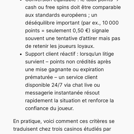
cash ou free spins doit être comparable
aux standards européens ; un
déséquilibre important (par ex., 10 000
points = seulement 0,50 €) signale
souvent une tentative d’attirer mais pas
de retenir les joueurs loyaux.
Support client réactif : lorsqu’un litige
survient – points non crédités après
une mise gagnante ou expiration
prématurée – un service client
disponible 24/7 via chat live ou
messagerie instantanée résout
rapidement la situation et renforce la
confiance du joueur.
En pratique, voici comment ces critères se
traduisent chez trois casinos étudiés par