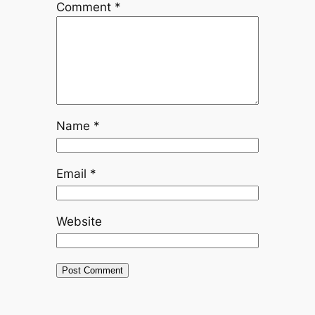
Comment
*
Name
*
Email
*
Website