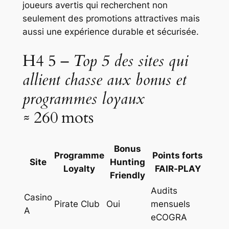
joueurs avertis qui recherchent non
seulement des promotions attractives mais
aussi une expérience durable et sécurisée.
H4 5 –
Top 5 des sites qui
allient chasse aux bonus et
programmes loyaux
≈ 260 mots
Bonus
Programme
Points forts
Site
Hunting
Loyalty
FAIR‑PLAY
Friendly
Audits
Casino
Pirate Club
Oui
mensuels
A
eCOGRA