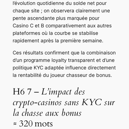
l’évolution quotidienne du solde net pour
chaque site ; on observera clairement une
pente ascendante plus marquée pour
Casino C et B comparativement aux autres
plateformes où la courbe se stabilise
rapidement après la première semaine.
Ces résultats confirment que la combinaison
d’un programme loyalty transparent et d’une
politique KYC adaptée influence directement
la rentabilité du joueur chasseur de bonus.
H6 7 –
L’impact des
crypto‑casinos sans KYC sur
la chasse aux bonus
≈ 320 mots