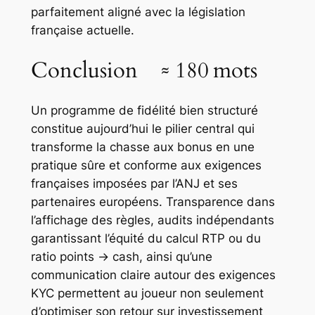
parfaitement aligné avec la législation
française actuelle.
Conclusion ≈ 180 mots
Un programme de fidélité bien structuré
constitue aujourd’hui le pilier central qui
transforme la chasse aux bonus en une
pratique sûre et conforme aux exigences
françaises imposées par l’ANJ et ses
partenaires européens. Transparence dans
l’affichage des règles, audits indépendants
garantissant l’équité du calcul RTP ou du
ratio points → cash, ainsi qu’une
communication claire autour des exigences
KYC permettent au joueur non seulement
d’optimiser son retour sur investissement