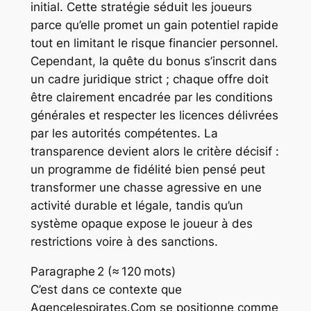
initial. Cette stratégie séduit les joueurs
parce qu’elle promet un gain potentiel rapide
tout en limitant le risque financier personnel.
Cependant, la quête du bonus s’inscrit dans
un cadre juridique strict ; chaque offre doit
être clairement encadrée par les conditions
générales et respecter les licences délivrées
par les autorités compétentes. La
transparence devient alors le critère décisif :
un programme de fidélité bien pensé peut
transformer une chasse agressive en une
activité durable et légale, tandis qu’un
système opaque expose le joueur à des
restrictions voire à des sanctions.
Paragraphe 2 (≈ 120 mots)
C’est dans ce contexte que
Agencelespirates.Com se positionne comme