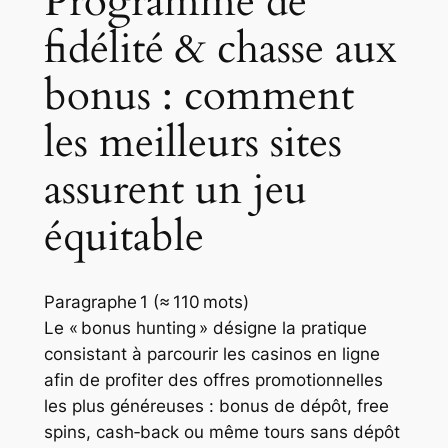
Programme de
fidélité & chasse aux
bonus : comment
les meilleurs sites
assurent un jeu
équitable
Paragraphe 1 (≈ 110 mots)
Le « bonus hunting » désigne la pratique
consistant à parcourir les casinos en ligne
afin de profiter des offres promotionnelles
les plus généreuses : bonus de dépôt, free
spins, cash‑back ou même tours sans dépôt