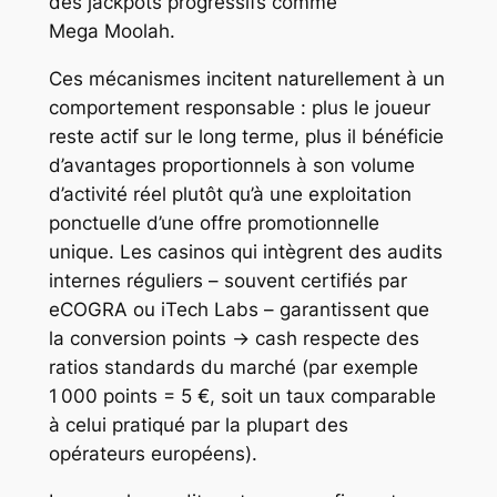
des jackpots progressifs comme
Mega Moolah.
Ces mécanismes incitent naturellement à un
comportement responsable : plus le joueur
reste actif sur le long terme, plus il bénéficie
d’avantages proportionnels à son volume
d’activité réel plutôt qu’à une exploitation
ponctuelle d’une offre promotionnelle
unique. Les casinos qui intègrent des audits
internes réguliers – souvent certifiés par
eCOGRA ou iTech Labs – garantissent que
la conversion points → cash respecte des
ratios standards du marché (par exemple
1 000 points = 5 €, soit un taux comparable
à celui pratiqué par la plupart des
opérateurs européens).