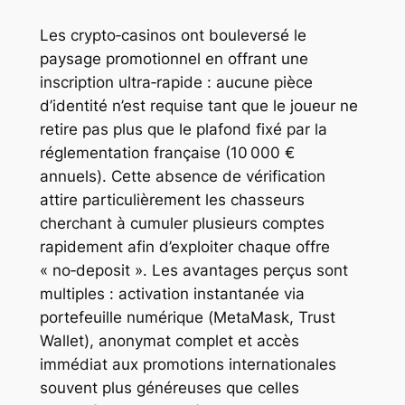
Les crypto‑casinos ont bouleversé le
paysage promotionnel en offrant une
inscription ultra‑rapide : aucune pièce
d’identité n’est requise tant que le joueur ne
retire pas plus que le plafond fixé par la
réglementation française (10 000 €
annuels). Cette absence de vérification
attire particulièrement les chasseurs
cherchant à cumuler plusieurs comptes
rapidement afin d’exploiter chaque offre
« no‑deposit ». Les avantages perçus sont
multiples : activation instantanée via
portefeuille numérique (
MetaMask
,
Trust
Wallet
), anonymat complet et accès
immédiat aux promotions internationales
souvent plus généreuses que celles