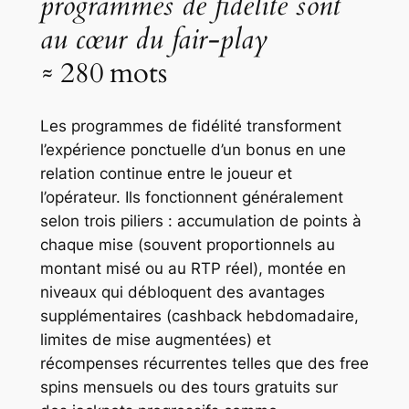
programmes de fidélité sont
au cœur du fair‑play
≈ 280 mots
Les programmes de fidélité transforment
l’expérience ponctuelle d’un bonus en une
relation continue entre le joueur et
l’opérateur. Ils fonctionnent généralement
selon trois piliers : accumulation de points à
chaque mise (souvent proportionnels au
montant misé ou au RTP réel), montée en
niveaux qui débloquent des avantages
supplémentaires (cashback hebdomadaire,
limites de mise augmentées) et
récompenses récurrentes telles que des free
spins mensuels ou des tours gratuits sur