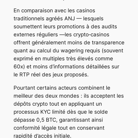
En comparaison avec les casinos
traditionnels agréés ANJ — lesquels
soumettent leurs promotions à des audits
externes réguliers —les crypto‑casinos
offrent généralement moins de transparence
quant au calcul du wagering requis (souvent
exprimé en multiples très élevés comme
60x) et moins d’informations détaillées sur
le RTP réel des jeux proposés.
Pourtant certains acteurs combinent le
meilleur des deux mondes : ils acceptent les
dépôts crypto tout en appliquant un
processus KYC limité dès que le solde
dépasse 0,5 BTC, garantissant ainsi
conformité légale tout en conservant
rapidité d’accès initiale.