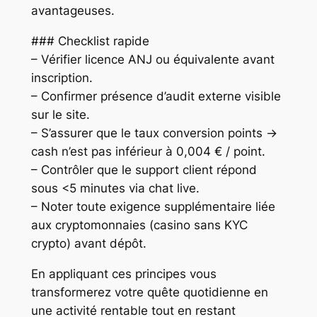
avantageuses.
### Checklist rapide
– Vérifier licence ANJ ou équivalente avant
inscription.
– Confirmer présence d’audit externe visible
sur le site.
– S’assurer que le taux conversion points →
cash n’est pas inférieur à 0,004 € / point.
– Contrôler que le support client répond
sous <5 minutes via chat live.
– Noter toute exigence supplémentaire liée
aux cryptomonnaies (
casino sans KYC
crypto
) avant dépôt.
En appliquant ces principes vous
transformerez votre quête quotidienne en
une activité rentable tout en restant