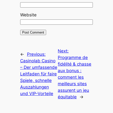
Website
Next:
←
Previous:
Programme de
Casinolab Casino
fidélité & chasse
– Der umfassende
aux bonus :
Leitfaden für faire
comment les
Spiele, schnelle
meilleurs sites
Auszahlungen
assurent un jeu
und VIP-Vorteile
équitable
→