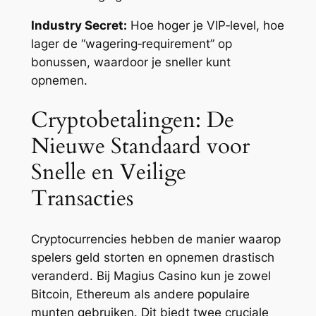
Industry Secret:
Hoe hoger je VIP‑level, hoe
lager de “wagering‑requirement” op
bonussen, waardoor je sneller kunt
opnemen.
Cryptobetalingen: De
Nieuwe Standaard voor
Snelle en Veilige
Transacties
Cryptocurrencies hebben de manier waarop
spelers geld storten en opnemen drastisch
veranderd. Bij Magius Casino kun je zowel
Bitcoin, Ethereum als andere populaire
munten gebruiken. Dit biedt twee cruciale