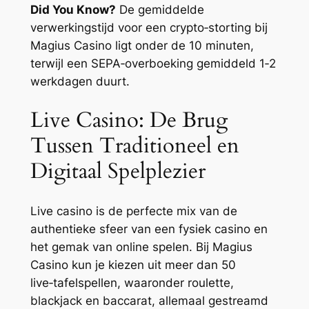
Did You Know?
De gemiddelde
verwerkingstijd voor een crypto‑storting bij
Magius Casino ligt onder de 10 minuten,
terwijl een SEPA‑overboeking gemiddeld 1‑2
werkdagen duurt.
Live Casino: De Brug
Tussen Traditioneel en
Digitaal Spelplezier
Live casino is de perfecte mix van de
authentieke sfeer van een fysiek casino en
het gemak van online spelen. Bij Magius
Casino kun je kiezen uit meer dan 50
live‑tafelspellen, waaronder roulette,
blackjack en baccarat, allemaal gestreamd