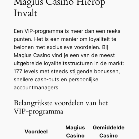
Magius Casino Hierop
Invalt
Een VIP‑programma is meer dan een reeks
punten. Het is een manier om loyaliteit te
belonen met exclusieve voordelen. Bij
Magius Casino vind je een van de meest
uitgebreide loyaliteitsstructuren in de markt:
177 levels met steeds stijgende bonussen,
snellere cash‑outs en persoonlijke
accountmanagers.
Belangrijkste voordelen van het
VIP‑programma
Magius
Gemiddelde
Voordeel
Casino
Casino