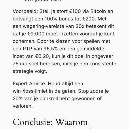
Voorbeeld: Stel, je stort €100 via Bitcoin en
ontvangt een 100% bonus tot €200. Met
een wagering‑vereiste van 30x betekent dit
dat je €9.000 moet inzetten voordat je kunt
opnemen. Door te kiezen voor spellen met
een RTP van 96,5% en een gemiddelde
inzet van €0,20, kun je dit doel in ongeveer
75 uur spel bereiken, mits je een consistente
strategie volgt.
Expert Advice: Houd altijd een
win‑/loss‑limiet in de gaten. Stop zodra je
20% van je bankroll hebt gewonnen of
verloren.
Conclusie: Waarom