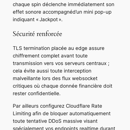
chaque spin déclenche immédiatement son
effet sonore accompagnéd’un mini pop-up
indiquant « Jackpot ».
Sécurité renforcée
TLS termination placée au edge assure
chiffrement complet avant toute
transmission vers vos serveurs centraux ;
cela évite aussi toute interception
malveillante lors des flux websocket
critiques où chaque donnée financière doit
rester confidentielle.
Par ailleurs configurez Cloudflare Rate
Limiting afin de bloquer automatiquement
toute tentative DDoS massive visant
spécialement vos endpoints realtime durant