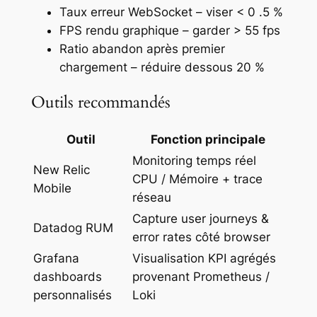
Taux erreur WebSocket – viser < 0 .5 %
FPS rendu graphique – garder > 55 fps
Ratio abandon après premier
chargement – réduire dessous
20 %
Outils recommandés
Outil
Fonction principale
Monitoring temps réel
New Relic
CPU / Mémoire + trace
Mobile
réseau
Capture user journeys &
Datadog RUM
error rates côté browser
Grafana
Visualisation KPI agrégés
dashboards
provenant Prometheus /
personnalisés
Loki