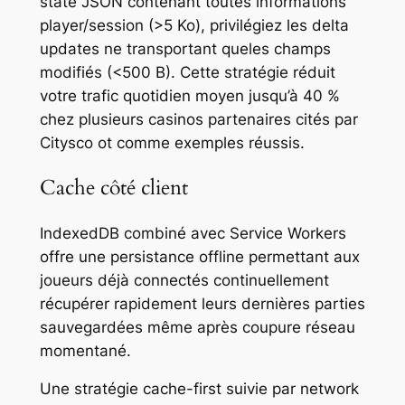
state JSON contenant toutes informations
player/session (>5 Ko), privilégiez les delta
updates ne transportant queles champs
modifiés (<500 B). Cette stratégie réduit
votre trafic quotidien moyen jusqu’à
40 %
chez plusieurs casinos partenaires cités par
Citysco ot comme exemples réussis.
Cache côté client
IndexedDB combiné avec Service Workers
offre une persistance offline permettant aux
joueurs déjà connectés continuellement
récupérer rapidement leurs dernières parties
sauvegardées même après coupure réseau
momentané.
Une stratégie cache-first suivie par network