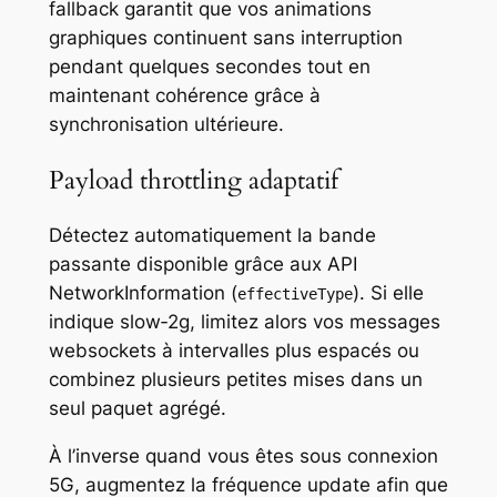
fallback garantit que vos animations
graphiques continuent sans interruption
pendant quelques secondes tout en
maintenant cohérence grâce à
synchronisation ultérieure.
Payload throttling adaptatif
Détectez automatiquement la bande
passante disponible grâce aux API
NetworkInformation (
). Si elle
effectiveType
indique
slow‑2g
, limitez alors vos messages
websockets à intervalles plus espacés ou
combinez plusieurs petites mises dans un
seul paquet agrégé.
À l’inverse quand vous êtes sous connexion
5G
, augmentez la fréquence update afin que