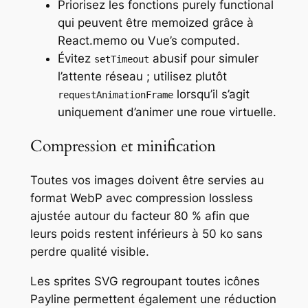
Priorisez les fonctions purely functional
qui peuvent être memoized grâce à
React.memo ou Vue’s computed.
Évitez
abusif pour simuler
setTimeout
l’attente réseau ; utilisez plutôt
lorsqu’il s’agit
requestAnimationFrame
uniquement d’animer une roue virtuelle.
Compression et minification
Toutes vos images doivent être servies au
format WebP avec compression lossless
ajustée autour du facteur 80 % afin que
leurs poids restent inférieurs à 50 ko sans
perdre qualité visible.
Les sprites SVG regroupant toutes icônes
Payline permettent également une réduction