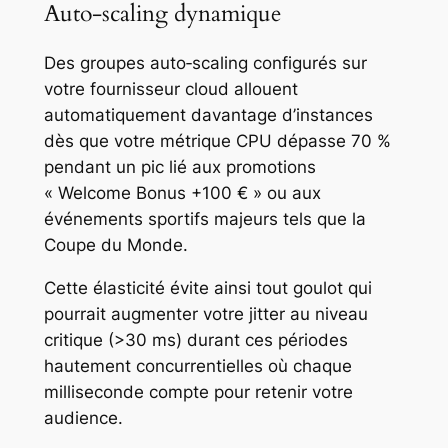
Auto‑scaling dynamique
Des groupes auto‑scaling configurés sur
votre fournisseur cloud allouent
automatiquement davantage d’instances
dès que votre métrique CPU dépasse 70 %
pendant un pic lié aux promotions
« Welcome Bonus +100 € » ou aux
événements sportifs majeurs tels que la
Coupe du Monde.
Cette élasticité évite ainsi tout goulot qui
pourrait augmenter votre jitter au niveau
critique (>30 ms) durant ces périodes
hautement concurrentielles où chaque
milliseconde compte pour retenir votre
audience.