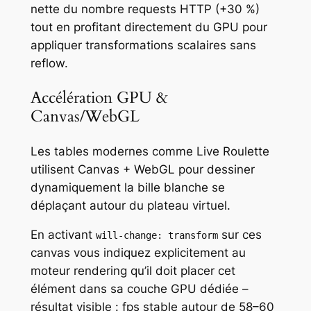
nette du nombre requests HTTP (+30 %)
tout en profitant directement du GPU pour
appliquer transformations scalaires sans
reflow.
Accélération GPU &
Canvas/WebGL
Les tables modernes comme Live Roulette
utilisent Canvas + WebGL pour dessiner
dynamiquement la bille blanche se
déplaçant autour du plateau virtuel.
En activant
sur ces
will-change: transform
canvas vous indiquez explicitement au
moteur rendering qu’il doit placer cet
élément dans sa couche GPU dédiée –
résultat visible : fps stable autour de 58–60