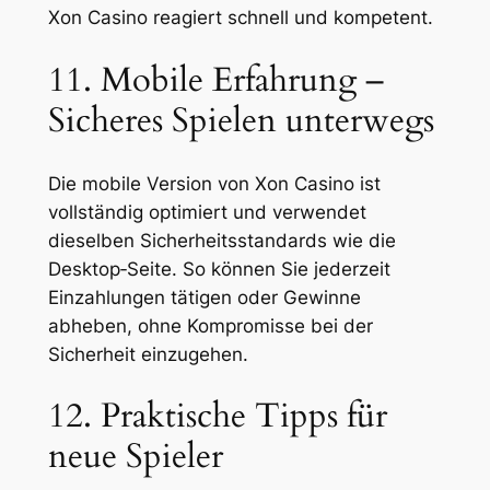
Xon Casino reagiert schnell und kompetent.
11. Mobile Erfahrung –
Sicheres Spielen unterwegs
Die mobile Version von Xon Casino ist
vollständig optimiert und verwendet
dieselben Sicherheitsstandards wie die
Desktop‑Seite. So können Sie jederzeit
Einzahlungen tätigen oder Gewinne
abheben, ohne Kompromisse bei der
Sicherheit einzugehen.
12. Praktische Tipps für
neue Spieler