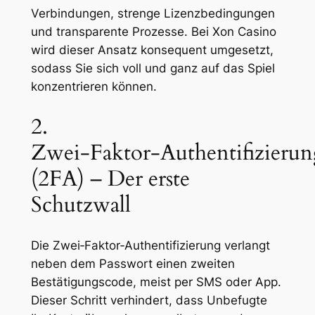
Verbindungen, strenge Lizenzbedingungen
und transparente Prozesse. Bei Xon Casino
wird dieser Ansatz konsequent umgesetzt,
sodass Sie sich voll und ganz auf das Spiel
konzentrieren können.
2.
Zwei‑Faktor‑Authentifizierun
(2FA) – Der erste
Schutzwall
Die Zwei‑Faktor‑Authentifizierung verlangt
neben dem Passwort einen zweiten
Bestätigungscode, meist per SMS oder App.
Dieser Schritt verhindert, dass Unbefugte