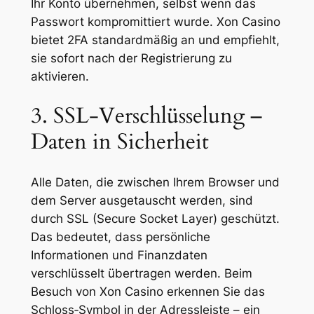
Ihr Konto übernehmen, selbst wenn das
Passwort kompromittiert wurde. Xon Casino
bietet 2FA standardmäßig an und empfiehlt,
sie sofort nach der Registrierung zu
aktivieren.
3. SSL‑Verschlüsselung –
Daten in Sicherheit
Alle Daten, die zwischen Ihrem Browser und
dem Server ausgetauscht werden, sind
durch SSL (Secure Socket Layer) geschützt.
Das bedeutet, dass persönliche
Informationen und Finanzdaten
verschlüsselt übertragen werden. Beim
Besuch von Xon Casino erkennen Sie das
Schloss‑Symbol in der Adressleiste – ein