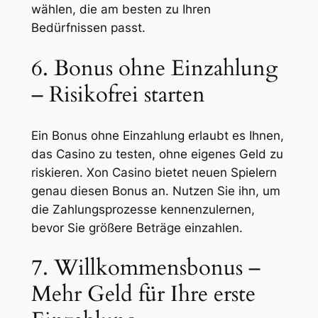
wählen, die am besten zu Ihren
Bedürfnissen passt.
6. Bonus ohne Einzahlung
– Risikofrei starten
Ein Bonus ohne Einzahlung erlaubt es Ihnen,
das Casino zu testen, ohne eigenes Geld zu
riskieren. Xon Casino bietet neuen Spielern
genau diesen Bonus an. Nutzen Sie ihn, um
die Zahlungsprozesse kennenzulernen,
bevor Sie größere Beträge einzahlen.
7. Willkommensbonus –
Mehr Geld für Ihre erste