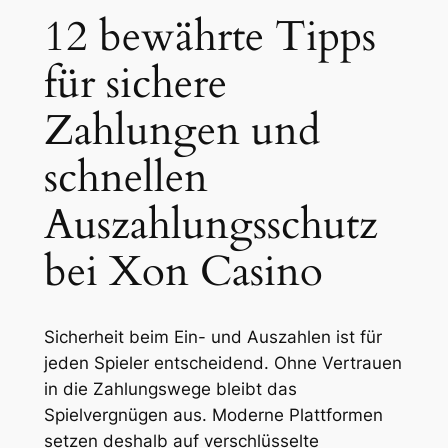
12 bewährte Tipps
für sichere
Zahlungen und
schnellen
Auszahlungsschutz
bei Xon Casino
Sicherheit beim Ein- und Auszahlen ist für
jeden Spieler entscheidend. Ohne Vertrauen
in die Zahlungswege bleibt das
Spielvergnügen aus. Moderne Plattformen
setzen deshalb auf verschlüsselte