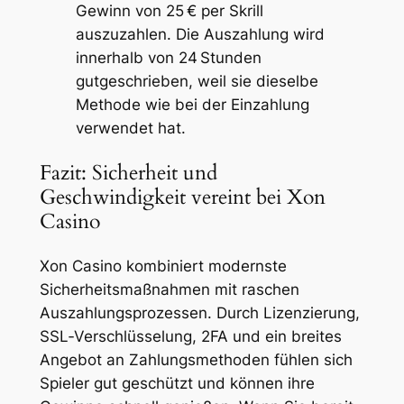
Gewinn von 25 € per Skrill
auszuzahlen. Die Auszahlung wird
innerhalb von 24 Stunden
gutgeschrieben, weil sie dieselbe
Methode wie bei der Einzahlung
verwendet hat.
Fazit: Sicherheit und
Geschwindigkeit vereint bei Xon
Casino
Xon Casino kombiniert modernste
Sicherheitsmaßnahmen mit raschen
Auszahlungsprozessen. Durch Lizenzierung,
SSL‑Verschlüsselung, 2FA und ein breites
Angebot an Zahlungsmethoden fühlen sich
Spieler gut geschützt und können ihre