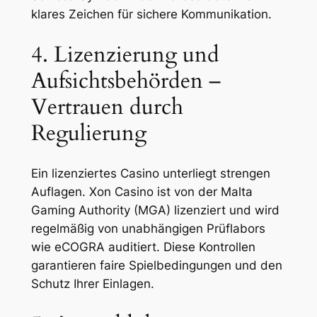
klares Zeichen für sichere Kommunikation.
4. Lizenzierung und
Aufsichtsbehörden –
Vertrauen durch
Regulierung
Ein lizenziertes Casino unterliegt strengen
Auflagen. Xon Casino ist von der Malta
Gaming Authority (MGA) lizenziert und wird
regelmäßig von unabhängigen Prüflabors
wie eCOGRA auditiert. Diese Kontrollen
garantieren faire Spielbedingungen und den
Schutz Ihrer Einlagen.