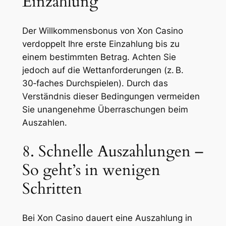
Einzahlung
Der Willkommensbonus von Xon Casino
verdoppelt Ihre erste Einzahlung bis zu
einem bestimmten Betrag. Achten Sie
jedoch auf die Wettanforderungen (z. B.
30‑faches Durchspielen). Durch das
Verständnis dieser Bedingungen vermeiden
Sie unangenehme Überraschungen beim
Auszahlen.
8. Schnelle Auszahlungen –
So geht’s in wenigen
Schritten
Bei Xon Casino dauert eine Auszahlung in