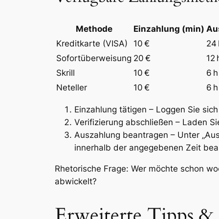
Methode
Einzahlung (min)
Au
Kreditkarte (VISA)
10 €
24 
Sofortüberweisung
20 €
12 
Skrill
10 €
6 h
Neteller
10 €
6 h
Einzahlung tätigen – Loggen Sie sic
Verifizierung abschließen – Laden Si
Auszahlung beantragen – Unter „Aus
innerhalb der angegebenen Zeit bear
Rhetorische Frage: Wer möchte schon w
abwickelt?
Erweiterte Tipps &