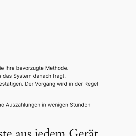
Sie Ihre bevorzugte Methode.
ls das System danach fragt.
tätigen. Der Vorgang wird in der Regel
no Auszahlungen in wenigen Stunden
te aus jedem Gerät