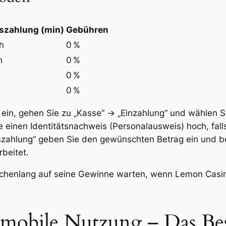
szahlung (min)
Gebühren
h
0 %
h
0 %
0 %
0 %
h ein, gehen Sie zu „Kasse“ → „Einzahlung“ und wählen 
e einen Identitätsnachweis (Personalausweis) hoch, fal
zahlung“ geben Sie den gewünschten Betrag ein und bes
beitet.
ochenlang auf seine Gewinne warten, wenn Lemon Casi
 mobile Nutzung – Das Bes