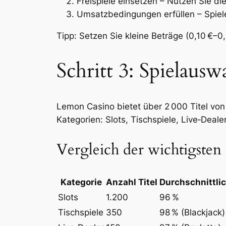
Freispiele einsetzen – Nutzen Sie die
Umsatzbedingungen erfüllen – Spiele
Tipp: Setzen Sie kleine Beträge (0,10 €–0
Schritt 3: Spielaus
Lemon Casino bietet über 2 000 Titel von
Kategorien: Slots, Tischspiele, Live‑Dealer
Vergleich der wichtigsten
Kategorie
Anzahl Titel
Durchschnittli
Slots
1.200
96 %
Tischspiele
350
98 % (Blackjack)