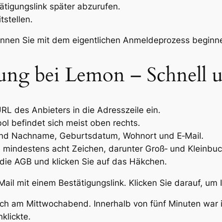
ätigungslink später abzurufen.
stellen.
önnen Sie mit dem eigentlichen Anmeldeprozess beginn
erung bei Lemon – Schnell 
RL des Anbieters in die Adresszeile ein.
ol befindet sich meist oben rechts.
 und Nachname, Geburtsdatum, Wohnort und E‑Mail.
 mindestens acht Zeichen, darunter Groß‑ und Kleinbu
die AGB und klicken Sie auf das Häkchen.
l mit einem Bestätigungslink. Klicken Sie darauf, um Ih
 sich am Mittwochabend. Innerhalb von fünf Minuten war ih
klickte.