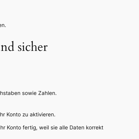
en.
und sicher
chstaben sowie Zahlen.
r Konto zu aktivieren.
r Konto fertig, weil sie alle Daten korrekt