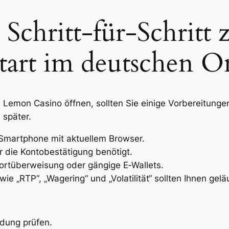
Schritt‑für‑Schritt
Start im deutschen 
 Lemon Casino öffnen, sollten Sie einige Vorbereitungen 
 später.
r Smartphone mit aktuellem Browser.
ür die Kontobestätigung benötigt.
fortüberweisung oder gängige E‑Wallets.
e „RTP“, „Wagering“ und „Volatilität“ sollten Ihnen geläu
ndung prüfen.