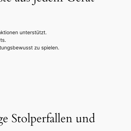
nktionen unterstützt.
ts.
ortungsbewusst zu spielen.
e Stolperfallen und