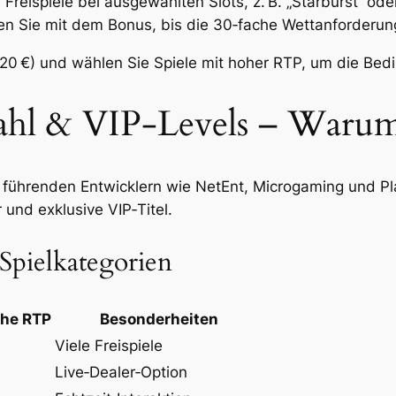
 Freispiele bei ausgewählten Slots, z. B. „Starburst“ ode
n Sie mit dem Bonus, bis die 30‑fache Wettanforderung 
,20 €) und wählen Sie Spiele mit hoher RTP, um die Bedi
wahl & VIP‑Levels – Warum 
 führenden Entwicklern wie NetEnt, Microgaming und Play
 und exklusive VIP‑Titel.
 Spielkategorien
che RTP
Besonderheiten
Viele Freispiele
Live‑Dealer‑Option