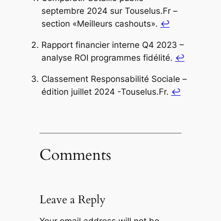
septembre 2024 sur Touselus.Fr –
section «Meilleurs cashouts».
↩
Rapport financier interne Q4 2023 –
analyse ROI programmes fidélité.
↩
Classement Responsabilité Sociale –
édition juillet 2024 -Touselus.Fr.​
↩
Comments
Leave a Reply
Your email address will not be