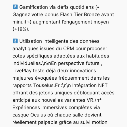
Gamification via défis quotidiens («
Gagnez votre bonus Flash Tier Bronze avant
minuit ») augmentant l’engagement moyen
(+18%).
Utilisation intelligente des données
analytiques issues du CRM pour proposer
cotes spécifiques
adaptées aux habitudes
individuelles.\n\nEn perspective future ,
LivePlay teste déjà deux innovations
majeures évoquées fréquemment dans les
rapports Touselus.Fr :\n\n
Intégration NFT
offrant des jetons uniques débloquant accès
anticipé aux nouvelles variantes VR.
\n*
Expériences immersives complètes via
casque Oculus où chaque salle devient
réellement palpable grâce au suivi motion