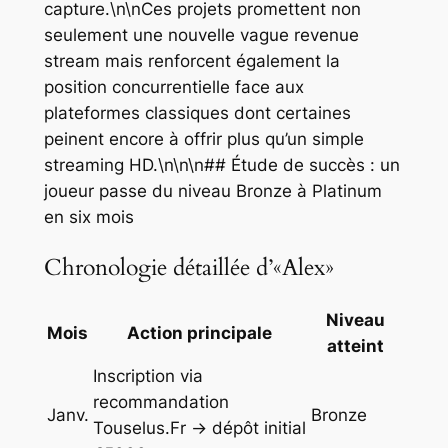
capture.\n\nCes projets promettent non
seulement une nouvelle vague revenue
stream mais renforcent également la
position concurrentielle face aux
plateformes classiques dont certaines
peinent encore à offrir plus qu’un simple
streaming HD.\n\n\n## Étude de succès : un
joueur passe du niveau Bronze à Platinum
en six mois
Chronologie détaillée d’«Alex»
Niveau
Mois
Action principale
atteint
Inscription via
recommandation
Janv.
Bronze
Touselus.Fr → dépôt initial