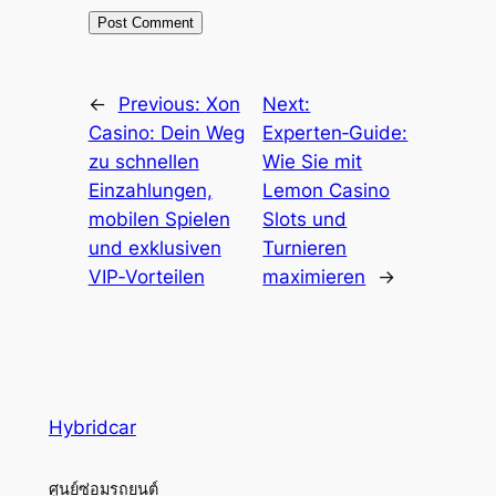
←
Previous:
Xon
Next:
Casino: Dein Weg
Experten‑Guide:
zu schnellen
Wie Sie mit
Einzahlungen,
Lemon Casino
mobilen Spielen
Slots und
und exklusiven
Turnieren
VIP‑Vorteilen
maximieren
→
Hybridcar
ศูนย์ซ่อมรถยนต์