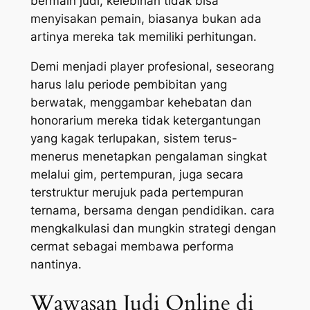
bermain judi, kelebihan tidak bisa
menyisakan pemain, biasanya bukan ada
artinya mereka tak memiliki perhitungan.
Demi menjadi player profesional, seseorang
harus lalu periode pembibitan yang
berwatak, menggambar kehebatan dan
honorarium mereka tidak ketergantungan
yang kagak terlupakan, sistem terus-
menerus menetapkan pengalaman singkat
melalui gim, pertempuran, juga secara
terstruktur merujuk pada pertempuran
ternama, bersama dengan pendidikan. cara
mengkalkulasi dan mungkin strategi dengan
cermat sebagai membawa performa
nantinya.
Wawasan Judi Online di