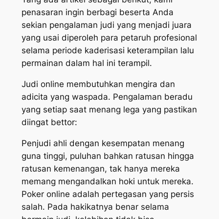
penasaran ingin berbagi beserta Anda
sekian pengalaman judi yang menjadi juara
yang usai diperoleh para petaruh profesional
selama periode kaderisasi keterampilan lalu
permainan dalam hal ini terampil.
Judi online membutuhkan mengira dan
adicita yang waspada. Pengalaman beradu
yang setiap saat menang lega yang pastikan
diingat bettor:
Penjudi ahli dengan kesempatan menang
guna tinggi, puluhan bahkan ratusan hingga
ratusan kemenangan, tak hanya mereka
memang mengandalkan hoki untuk mereka.
Poker online adalah pertegasan yang persis
salah. Pada hakikatnya benar selama