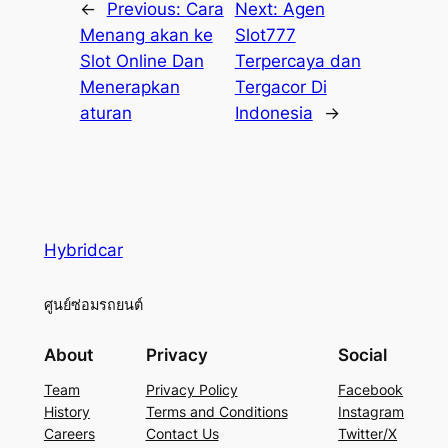
←
Previous:
Cara
Next:
Agen
Menang akan ke
Slot777
Slot Online Dan
Terpercaya dan
Menerapkan
Tergacor Di
aturan
Indonesia
→
Hybridcar
ศูนย์ซ่อมรถยนต์
About
Privacy
Social
Team
Privacy Policy
Facebook
History
Terms and Conditions
Instagram
Careers
Contact Us
Twitter/X