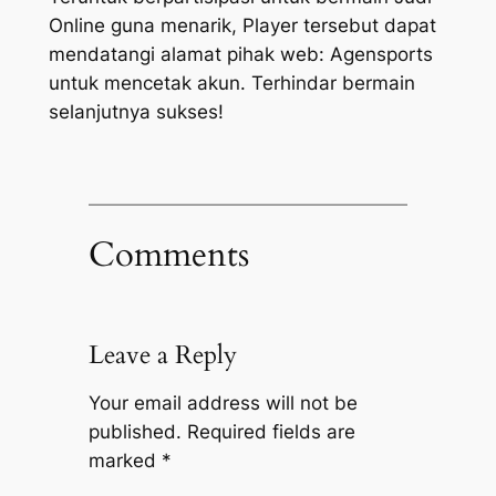
Online guna menarik, Player tersebut dapat
mendatangi alamat pihak web: Agensports
untuk mencetak akun. Terhindar bermain
selanjutnya sukses!
Comments
Leave a Reply
Your email address will not be
published.
Required fields are
marked
*