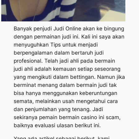
Banyak penjudi Judi Online akan ke bingung
dengan permainan judi ini. Kali ini saya akan
menyuguhkan Tips untuk menjadi
berpengalaman dalam bertaruh judi
profesional. Telah jadi ahli pada bermain
judi ahli adalah kemauan setiap seseorang
yang mengikuti dalam bettingan. Namun jika
berminat menang dalam bermain judi tak
bisa hanya menggunakan keberuntungan
semata, melainkan usah mengetahui cara
dan penjumlahan yang tenang. Jadi
sekiranya pemain bermain casino ini scam,
baiknya evaluasi ulasan berikut ini.
Yang ada artikel sebagai berikut, kami