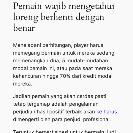
Pemain wajib mengetahui
loreng berhenti dengan
benar
Meneladani perhitungan, player harus
memegang bermain untuk mereka sedang
memenangkan dua, 5 mudah-mudahan
modal pemain ini, atau pada saat mereka
kehancuran hingga 70% dari kredit modal
mereka.
Jadilah pemain yang akan cerdas pasti
tetap tergemap adalah pengalaman
perjudian hasil positif terbaik akan
ke harus
dimengerti oleh para penjudi profesional.
Teruntuk berpartisipasi untuk bermain Judi