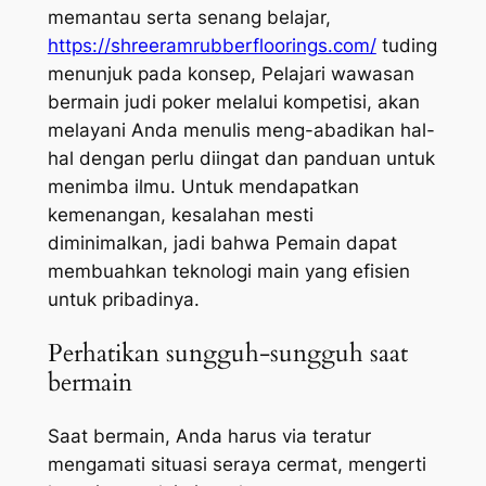
memantau serta senang belajar,
https://shreeramrubberfloorings.com/
tuding
menunjuk pada konsep, Pelajari wawasan
bermain judi poker melalui kompetisi, akan
melayani Anda menulis meng-abadikan hal-
hal dengan perlu diingat dan panduan untuk
menimba ilmu. Untuk mendapatkan
kemenangan, kesalahan mesti
diminimalkan, jadi bahwa Pemain dapat
membuahkan teknologi main yang efisien
untuk pribadinya.
Perhatikan sungguh-sungguh saat
bermain
Saat bermain, Anda harus via teratur
mengamati situasi seraya cermat, mengerti