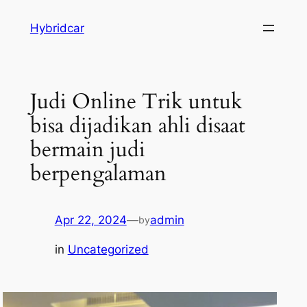
Skip
Hybridcar
to
content
Judi Online Trik untuk
bisa dijadikan ahli disaat
bermain judi
berpengalaman
Apr 22, 2024
—
admin
by
in
Uncategorized