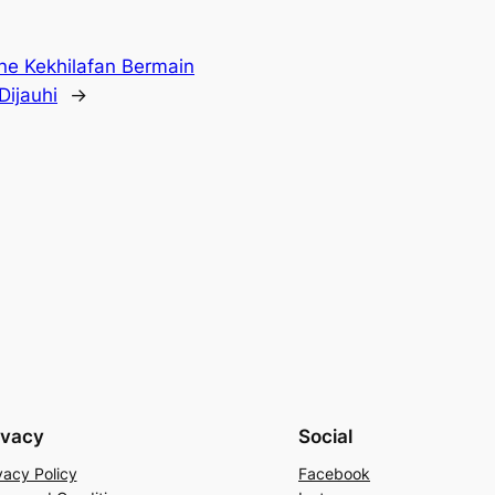
ine Kekhilafan Bermain
Dijauhi
→
ivacy
Social
vacy Policy
Facebook