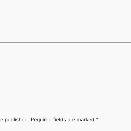
be published.
Required fields are marked
*