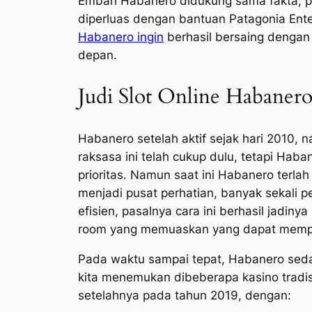
Embah Habanero didukung sama fakta, per
diperluas dengan bantuan Patagonia Ente
Habanero ingin
berhasil bersaing dengan 
depan.
Judi Slot Online Habaner
Habanero setelah aktif sejak hari 2010
raksasa ini telah cukup dulu, tetapi Hab
prioritas. Namun saat ini Habanero terla
menjadi pusat perhatian, banyak sekali p
efisien, pasalnya cara ini berhasil jadi
room yang memuaskan yang dapat mempat
Pada waktu sampai tepat, Habanero seda
kita menemukan dibeberapa kasino tradis
setelahnya pada tahun 2019, dengan: