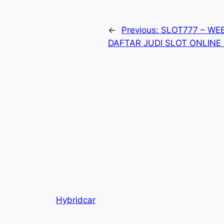
←
Previous:
SLOT777 – WEB
DAFTAR JUDI SLOT ONLINE
Hybridcar