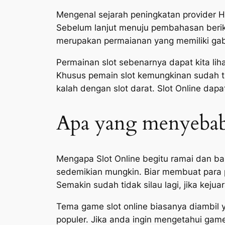
Mengenal sejarah peningkatan provider Ha
Sebelum lanjut menuju pembahasan berikut
merupakan permaianan yang memiliki gabun
Permainan slot sebenarnya dapat kita lih
Khusus pemain slot kemungkinan sudah tid
kalah dengan slot darat. Slot Online dapa
Apa yang menyebab
Mengapa Slot Online begitu ramai dan ba
sedemikian mungkin. Biar membuat para p
Semakin sudah tidak silau lagi, jika kejua
Tema game slot online biasanya diambil 
populer. Jika anda ingin mengetahui gam