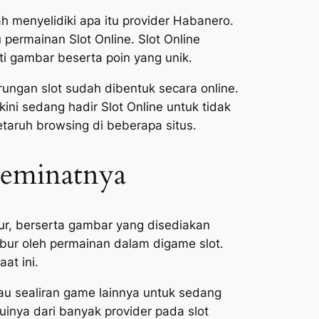
h menyelidiki apa itu provider Habanero.
permainan Slot Online. Slot Online
ti gambar beserta poin yang unik.
rungan slot sudah dibentuk secara online.
ini sedang hadir Slot Online untuk tidak
Petaruh browsing di beberapa situs.
Peminatnya
ur, berserta gambar yang disediakan
bur oleh permainan dalam digame slot.
at ini.
au sealiran game lainnya untuk sedang
inya dari banyak provider pada slot