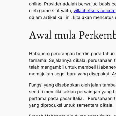
online. Provider adalah berwujud basis p
oleh game slot yaitu,
villachefservice.com
dalam artikel kali ini, kita akan mencet
Awal mula Perkemb
Habanero perorangan berdiri pada tahun
ternama. Sejalannya dikala, perusahaan 
telah mengambil untuk membeli Habanero
memajukan segel baru yang disepakati A
Fungsi yang disebabkan oleh jalan tamb
sendiri memiliki sekian persaingan yang
pertama pada pasar Italia. Perusahaa
yang diproduksi untuk sementara dikala.