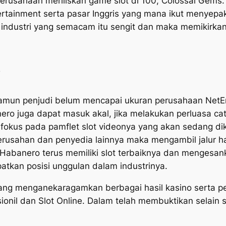
usahaan meriliskan game slot di 100, Colossal Gems. 
rtainment serta pasar Inggris yang mana ikut menyepa
industri yang semacam itu sengit dan maka memikirkan 
o
, namun penjudi belum mencapai ukuran perusahaan Net
anero juga dapat masuk akal, jika melakukan perluasa c
h fokus pada pamflet slot videonya yang akan sedang d
erusahan dan penyedia lainnya maka mengambil jalur hal
nya Habanero terus memiliki slot terbaiknya dan menges
kan posisi unggulan dalam industrinya.
ng menganekaragamkan berbagai hasil kasino serta pe
ionil dan Slot Online. Dalam telah membuktikan selain 