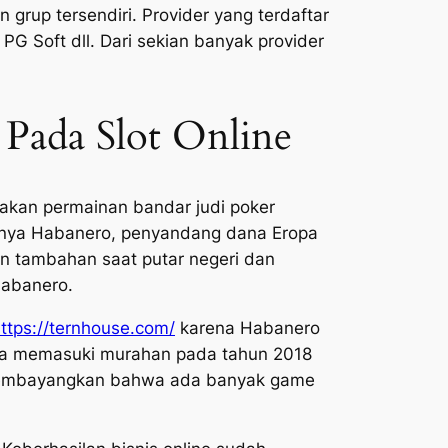
grup tersendiri. Provider yang terdaftar
G Soft dll. Dari sekian banyak provider
Pada Slot Online
akan permainan bandar judi poker
irnya Habanero, penyandang dana Eropa
n tambahan saat putar negeri dan
Habanero.
ttps://ternhouse.com/
karena Habanero
juga memasuki murahan pada tahun 2018
 membayangkan bahwa ada banyak game