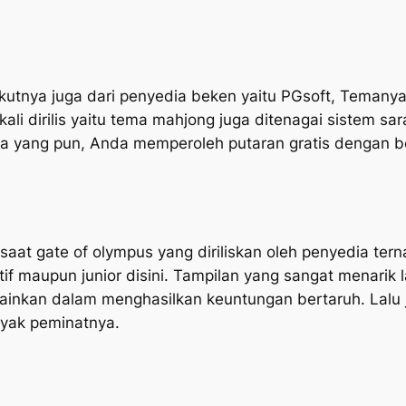
tnya juga dari penyedia beken yaitu PGsoft, Temanya 
 dirilis yaitu tema mahjong juga ditenagai sistem sara
na yang pun, Anda memperoleh putaran gratis dengan 
 saat gate of olympus yang diriliskan oleh penyedia terna
tif maupun junior disini. Tampilan yang sangat menarik 
ainkan dalam menghasilkan keuntungan bertaruh. Lalu 
nyak peminatnya.