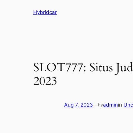
Skip
Hybridcar
to
content
SLOT777: Situs Judi
2023
Aug 7, 2023
—
admin
in
Unc
by