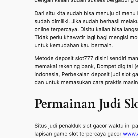
Dari situ kita sudah bisa menuju di men
sudah dimiliki, Jika sudah berhasil mela
online terpercaya. Disitu kalian bisa lan
Tidak perlu khawatir lagi bagi mengisi 
untuk kemudahan kau bermain.
Metode deposit slot777 disini sendiri m
memakai rekening bank, Dompet digital (e
indonesia, Perbekalan deposit judi slot 
dan untuk memasukan cara praktis masin
Permainan Judi Sl
Situs judi penakluk slot gacor waktu in
lapisan game slot terpercaya gacor
www.a