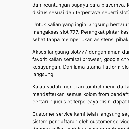
dan keuntungan supaya para playernya. Ke
disitus sesuai dan terpercaya seperti slo
Untuk kalian yang ingin langsung bertaru
mengakses slot 777. Perangkat pintar kesa
sehat tanpa memperlukan asistensi pihak 
Akses langsung slot777 dengan aman dan 
favorit kalian semisal browser, google ch
kesayangan, Dari lama utama flatform s
langsung.
Kalau sudah menekan tombol menu daftar
mendaftarkan semua kolom from pendafta
bertaruh judi slot terpercaya disini dapa
Customer service kami telah langsung se
sistem pendaftaran oleh customer servic
dengan kalian sudah sukses bergabung di