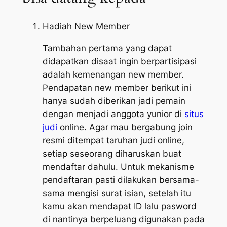
Hadiah New Member
Tambahan pertama yang dapat
didapatkan disaat ingin berpartisipasi
adalah kemenangan new member.
Pendapatan new member berikut ini
hanya sudah diberikan jadi pemain
dengan menjadi anggota yunior di
situs
judi
online. Agar mau bergabung join
resmi ditempat taruhan judi online,
setiap seseorang diharuskan buat
mendaftar dahulu. Untuk mekanisme
pendaftaran pasti dilakukan bersama-
sama mengisi surat isian, setelah itu
kamu akan mendapat ID lalu pasword
di nantinya berpeluang digunakan pada