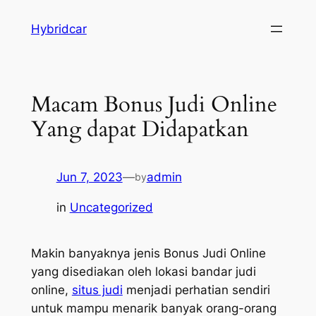
Skip
Hybridcar
to
content
Macam Bonus Judi Online
Yang dapat Didapatkan
Jun 7, 2023
—
admin
by
in
Uncategorized
Makin banyaknya jenis Bonus Judi Online
yang disediakan oleh lokasi bandar judi
online,
situs judi
menjadi perhatian sendiri
untuk mampu menarik banyak orang-orang