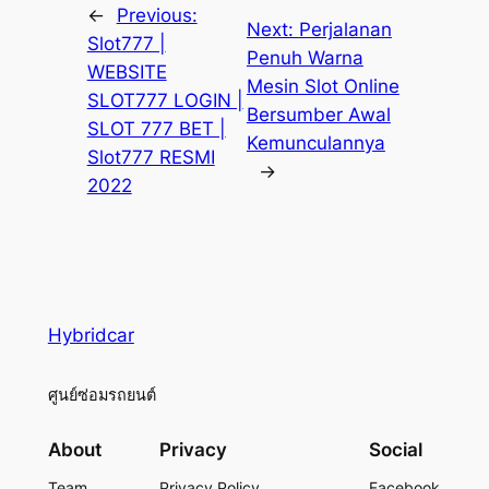
←
Previous:
Next:
Perjalanan
Slot777 |
Penuh Warna
WEBSITE
Mesin Slot Online
SLOT777 LOGIN |
Bersumber Awal
SLOT 777 BET |
Kemunculannya
Slot777 RESMI
→
2022
Hybridcar
ศูนย์ซ่อมรถยนต์
About
Privacy
Social
Team
Privacy Policy
Facebook