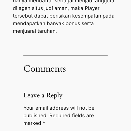
hanya mendaftar sebagai menjadi anggota
di agen situs judi aman, maka Player
tersebut dapat berisikan kesempatan pada
mendapatkan banyak bonus serta
menjuarai taruhan.
Comments
Leave a Reply
Your email address will not be
published.
Required fields are
marked
*