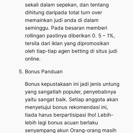
sekali dalam sepekan, dan tentang
dihitung daripada total turn over
memainkan judi anda di dalam
seminggu. Pada besaran memberi
rollingan pastinya diberikan 0. 5 – 1%,
tersila dari iklan yang dipromosikan
oleh tiap-tiap agen betting di situs judi
online.
Bonus Panduan
Bonus kepustakaan ini jadi jenis untung
yang sangatlah populer, penyebabnya
yaitu sangat baik. Setiap anggota akan
menyetujui bonus rekomendasi ini,
tiada harus berpartisipasi lho! Lebih-
lebih lagi bonus acuan berlaku
senyampang akun Orang-orang masih