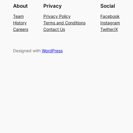
About
Privacy
Social
Team
Privacy Policy
Facebook
History
Terms and Conditions
Instagram
Careers
Contact Us
Twitter/X
Designed with
WordPress