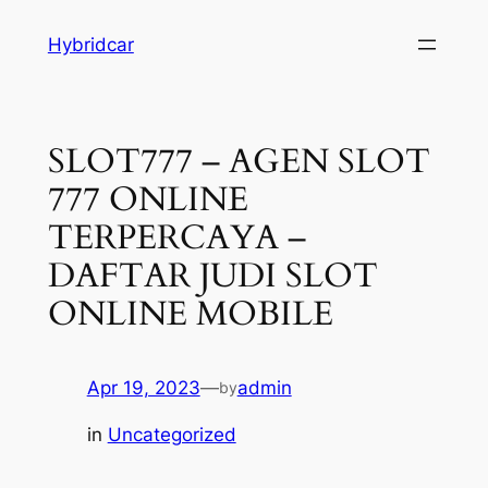
Skip
Hybridcar
to
content
SLOT777 – AGEN SLOT
777 ONLINE
TERPERCAYA –
DAFTAR JUDI SLOT
ONLINE MOBILE
Apr 19, 2023
—
admin
by
in
Uncategorized