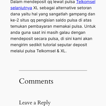
Dalam mendeposit qq lewat pulsa
Telkomsel
selanjutnya
XL sebagai alternative setoran
dana yaitu hal yang sangatlah gampang dan
ke-2 situs qq pengisian saldo pulsa di atas
temukan pembayaran memakai pulsa. Untuk
anda guna saat ini masih galau dengan
mendeposit secara pulsa, di sini kami akan
mengirim sedikit tutorial seputar deposit
melalui pulsa Telkomsel & XL.
Comments
Leave a Reply