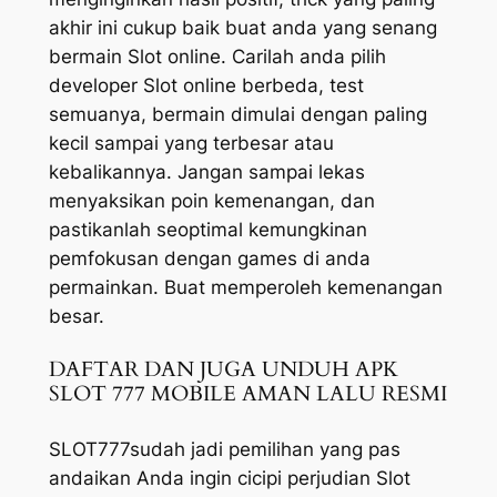
akhir ini cukup baik buat anda yang senang
bermain Slot online. Carilah anda pilih
developer Slot online berbeda, test
semuanya, bermain dimulai dengan paling
kecil sampai yang terbesar atau
kebalikannya. Jangan sampai lekas
menyaksikan poin kemenangan, dan
pastikanlah seoptimal kemungkinan
pemfokusan dengan games di anda
permainkan. Buat memperoleh kemenangan
besar.
DAFTAR DAN JUGA UNDUH APK
SLOT 777 MOBILE AMAN LALU RESMI
SLOT777sudah jadi pemilihan yang pas
andaikan Anda ingin cicipi perjudian Slot