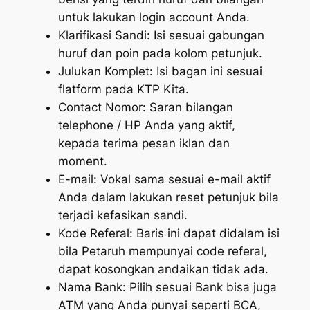
untuk lakukan login account Anda.
Klarifikasi Sandi: Isi sesuai gabungan
huruf dan poin pada kolom petunjuk.
Julukan Komplet: Isi bagan ini sesuai
flatform pada KTP Kita.
Contact Nomor: Saran bilangan
telephone / HP Anda yang aktif,
kepada terima pesan iklan dan
moment.
E-mail: Vokal sama sesuai e-mail aktif
Anda dalam lakukan reset petunjuk bila
terjadi kefasikan sandi.
Kode Referal: Baris ini dapat didalam isi
bila Petaruh mempunyai code referal,
dapat kosongkan andaikan tidak ada.
Nama Bank: Pilih sesuai Bank bisa juga
ATM yang Anda punyai seperti BCA,