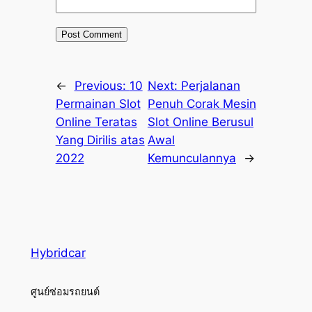
←
Previous:
10
Next:
Perjalanan
Permainan Slot
Penuh Corak Mesin
Online Teratas
Slot Online Berusul
Yang Dirilis atas
Awal
2022
Kemunculannya
→
Hybridcar
ศูนย์ซ่อมรถยนต์