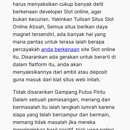
harus menyaksikan cukup banyak detil
berkenaan developer Slot online, agar
bukan kecurian. Yakinkan Tulisan Situs Slot
Online Absah, Semua situs berikan daya
magnet tersendiri, ada banyak hal yang
mana pantas untuk terasa ialah berapa
percayakah
anda berkenaan
site Slot online
itu. Disarankan ada gerakan untuk berarti di
dalam flatform itu, anda akan
menyaksikannya dari ambil atau deposit
guna masuk dari kiat situs web inilah.
Tidak disarankan Gampang Putus Pintu
Dalam sebuah pemasangan, menang dan
bermasalah itu ialah langkah lumrah karena
siapa yang telah bercampur dan bermain,
memang tidak masalah jika mereka
menginginkan hasil positif, trick yang paling