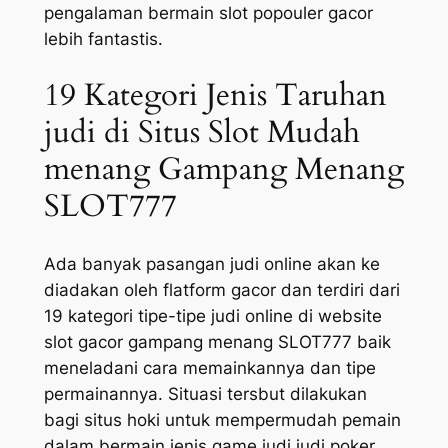
pengalaman bermain slot popouler gacor
lebih fantastis.
19 Kategori Jenis Taruhan
judi di Situs Slot Mudah
menang Gampang Menang
SLOT777
Ada banyak pasangan judi online akan ke
diadakan oleh flatform gacor dan terdiri dari
19 kategori tipe-tipe judi online di website
slot gacor gampang menang SLOT777 baik
meneladani cara memainkannya dan tipe
permainannya. Situasi tersbut dilakukan
bagi situs hoki untuk mempermudah pemain
dalam bermain jenis game judi judi poker