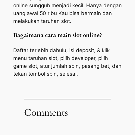
online sungguh menjadi kecil. Hanya dengan
uang awal 50 ribu Kau bisa bermain dan
melakukan taruhan slot.
Bagaimana cara main slot online?
Daftar terlebih dahulu, isi deposit, & klik
menu taruhan slot, pilih developer, pilih
game slot, atur jumlah spin, pasang bet, dan
tekan tombol spin, selesai.
Comments