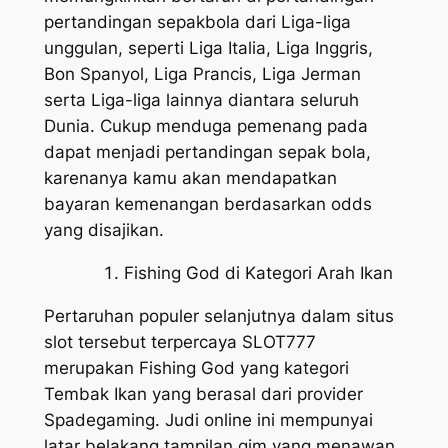
pertandingan sepakbola dari Liga-liga
unggulan, seperti Liga Italia, Liga Inggris,
Bon Spanyol, Liga Prancis, Liga Jerman
serta Liga-liga lainnya diantara seluruh
Dunia. Cukup menduga pemenang pada
dapat menjadi pertandingan sepak bola,
karenanya kamu akan mendapatkan
bayaran kemenangan berdasarkan odds
yang disajikan.
Fishing God di Kategori Arah Ikan
Pertaruhan populer selanjutnya dalam situs
slot tersebut terpercaya SLOT777
merupakan Fishing God yang kategori
Tembak Ikan yang berasal dari provider
Spadegaming. Judi online ini mempunyai
latar belakang tampilan gim yang menawan