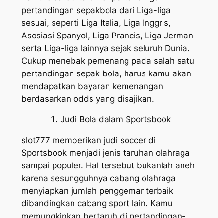
pertandingan sepakbola dari Liga-liga
sesuai, seperti Liga Italia, Liga Inggris,
Asosiasi Spanyol, Liga Prancis, Liga Jerman
serta Liga-liga lainnya sejak seluruh Dunia.
Cukup menebak pemenang pada salah satu
pertandingan sepak bola, harus kamu akan
mendapatkan bayaran kemenangan
berdasarkan odds yang disajikan.
Judi Bola dalam Sportsbook
slot777 memberikan judi soccer di
Sportsbook menjadi jenis taruhan olahraga
sampai populer. Hal tersebut bukanlah aneh
karena sesungguhnya cabang olahraga
menyiapkan jumlah penggemar terbaik
dibandingkan cabang sport lain. Kamu
memungkinkan bertaruh di pertandingan-