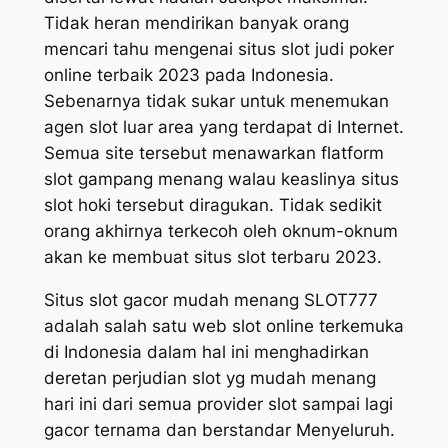
Tidak heran mendirikan banyak orang
mencari tahu mengenai situs slot judi poker
online terbaik 2023 pada Indonesia.
Sebenarnya tidak sukar untuk menemukan
agen slot luar area yang terdapat di Internet.
Semua site tersebut menawarkan flatform
slot gampang menang walau keaslinya situs
slot hoki tersebut diragukan. Tidak sedikit
orang akhirnya terkecoh oleh oknum-oknum
akan ke membuat situs slot terbaru 2023.
Situs slot gacor mudah menang SLOT777
adalah salah satu web slot online terkemuka
di Indonesia dalam hal ini menghadirkan
deretan perjudian slot yg mudah menang
hari ini dari semua provider slot sampai lagi
gacor ternama dan berstandar Menyeluruh.