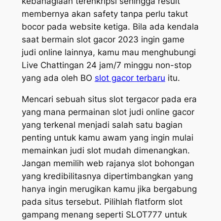
kebahagiaan terenkripsi sehingga result
membernya akan safety tanpa perlu takut
bocor pada website ketiga. Bila ada kendala
saat bermain slot gacor 2023 ingin game
judi online lainnya, kamu mau menghubungi
Live Chattingan 24 jam/7 minggu non-stop
yang ada oleh BO
slot gacor terbaru
itu.
Mencari sebuah situs slot tergacor pada era
yang mana permainan slot judi online gacor
yang terkenal menjadi salah satu bagian
penting untuk kamu awam yang ingin mulai
memainkan judi slot mudah dimenangkan.
Jangan memilih web rajanya slot bohongan
yang kredibilitasnya dipertimbangkan yang
hanya ingin merugikan kamu jika bergabung
pada situs tersebut. Pilihlah flatform slot
gampang menang seperti SLOT777 untuk