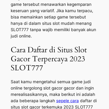
game tersebut menawarkan kegemparan
keseruan yang variatif. Jika kamu terpacu,
bisa memainkan setiap game tersebut
hanya di dalam situs slot mudah menang
SLOT777 tanpa wajib memiliki banyak akun
judi online.
Cara Daftar di Situs Slot
Gacor Terpercaya 2023
SLOT777
Saat kamu mengetahui semua game judi
online tergolong slot gacor gacor dan ingin
merealisasikannya, maka berikut ini adalah
ada beberapa langkah
sepele cara
daftar di
situs slot gacor terkemuka 2023 SLOT777