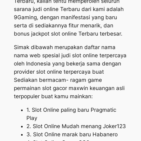
Terbaru, kalian tentu memperoleh seluruh
sarana judi online Terbaru dari kami adalah
9Gaming, dengan manifestasi yang baru
serta di sediakannya fitur menarik, dan
bonus jackpot slot online Terbaru terbesar.
Simak dibawah merupakan daftar nama
nama web spesial judi slot online terpercaya
oleh Indonesia yang bekerja sama dengan
provider slot online terpercaya buat
Sediakan bermacam- ragam game
permainan slot gacor maxwin keuangan asli
terpopuler buat kamu mainkan:
1. Slot Online paling baru Pragmatic
Play
2. Slot Online Mudah menang Joker123
3. Slot Online marak baru Habanero