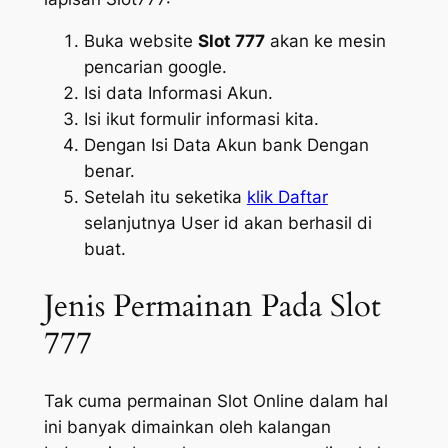
Buka website
Slot 777
akan ke mesin
pencarian google.
Isi data Informasi Akun.
Isi ikut formulir informasi kita.
Dengan Isi Data Akun bank Dengan
benar.
Setelah itu seketika
klik Daftar
selanjutnya User id akan berhasil di
buat.
Jenis Permainan Pada Slot
777
Tak cuma permainan Slot Online dalam hal
ini banyak dimainkan oleh kalangan