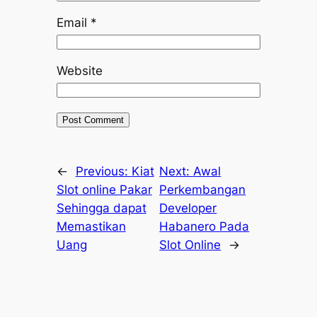
Email
*
Website
←
Previous:
Kiat
Next:
Awal
Slot online Pakar
Perkembangan
Sehingga dapat
Developer
Memastikan
Habanero Pada
Uang
Slot Online
→