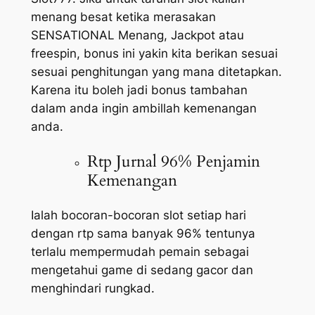
menang besat ketika merasakan
SENSATIONAL Menang, Jackpot atau
freespin, bonus ini yakin kita berikan sesuai
sesuai penghitungan yang mana ditetapkan.
Karena itu boleh jadi bonus tambahan
dalam anda ingin ambillah kemenangan
anda.
Rtp Jurnal 96% Penjamin
Kemenangan
Ialah bocoran-bocoran slot setiap hari
dengan rtp sama banyak 96% tentunya
terlalu mempermudah pemain sebagai
mengetahui game di sedang gacor dan
menghindari rungkad.