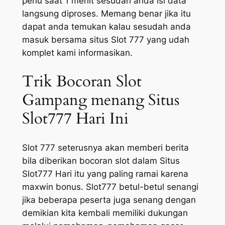
perlu saat 1 menit sesudah anda isi data
langsung diproses. Memang benar jika itu
dapat anda temukan kalau sesudah anda
masuk bersama situs Slot 777 yang udah
komplet kami informasikan.
Trik Bocoran Slot
Gampang menang Situs
Slot777 Hari Ini
Slot 777 seterusnya akan memberi berita
bila diberikan bocoran slot dalam Situs
Slot777 Hari itu yang paling ramai karena
maxwin bonus. Slot777 betul-betul senangi
jika beberapa peserta juga senang dengan
demikian kita kembali memiliki dukungan