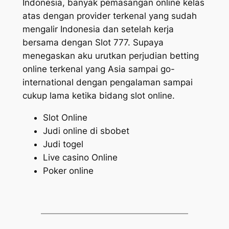
Indonesia, banyak pemasangan online kelas
atas dengan provider terkenal yang sudah
mengalir Indonesia dan setelah kerja
bersama dengan Slot 777. Supaya
menegaskan aku urutkan perjudian betting
online terkenal yang Asia sampai go-
international dengan pengalaman sampai
cukup lama ketika bidang slot online.
Slot Online
Judi online di sbobet
Judi togel
Live casino Online
Poker online