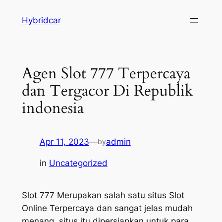
Skip
Hybridcar
to
content
Agen Slot 777 Terpercaya
dan Tergacor Di Republik
indonesia
Apr 11, 2023
—
admin
by
in
Uncategorized
Slot 777 Merupakan salah satu situs Slot
Online Terpercaya dan sangat jelas mudah
menang, situs itu dipersiapkan untuk para