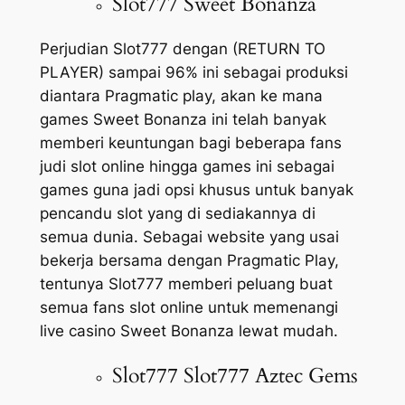
Slot777 Sweet Bonanza
Perjudian Slot777 dengan (RETURN TO
PLAYER) sampai 96% ini sebagai produksi
diantara Pragmatic play, akan ke mana
games Sweet Bonanza ini telah banyak
memberi keuntungan bagi beberapa fans
judi slot online hingga games ini sebagai
games guna jadi opsi khusus untuk banyak
pencandu slot yang di sediakannya di
semua dunia. Sebagai website yang usai
bekerja bersama dengan Pragmatic Play,
tentunya Slot777 memberi peluang buat
semua fans slot online untuk memenangi
live casino Sweet Bonanza lewat mudah.
Slot777 Slot777 Aztec Gems