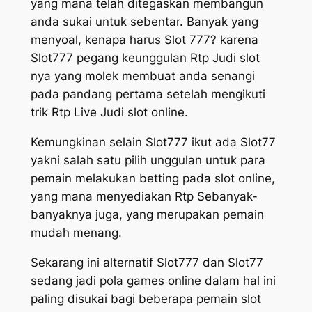
yang mana telah ditegaskan membangun
anda sukai untuk sebentar. Banyak yang
menyoal, kenapa harus Slot 777? karena
Slot777 pegang keunggulan Rtp Judi slot
nya yang molek membuat anda senangi
pada pandang pertama setelah mengikuti
trik Rtp Live Judi slot online.
Kemungkinan selain Slot777 ikut ada Slot77
yakni salah satu pilih unggulan untuk para
pemain melakukan betting pada slot online,
yang mana menyediakan Rtp Sebanyak-
banyaknya juga, yang merupakan pemain
mudah menang.
Sekarang ini alternatif Slot777 dan Slot77
sedang jadi pola games online dalam hal ini
paling disukai bagi beberapa pemain slot