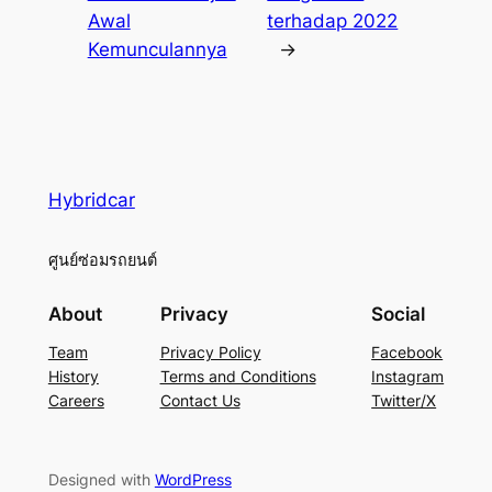
Awal
terhadap 2022
Kemunculannya
→
Hybridcar
ศูนย์ซ่อมรถยนต์
About
Privacy
Social
Team
Privacy Policy
Facebook
History
Terms and Conditions
Instagram
Careers
Contact Us
Twitter/X
Designed with
WordPress