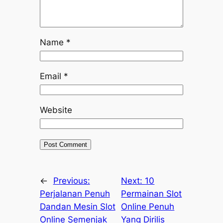
Name
*
Email
*
Website
←
Previous:
Next:
10
Perjalanan Penuh
Permainan Slot
Dandan Mesin Slot
Online Penuh
Online Semenjak
Yang Dirilis