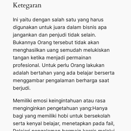
Ketegaran
Ini yaitu dengan salah satu yang harus
digunakan untuk juara dalam bisnis apa
jangankan dan penjudi tidak selain.
Bukannya Orang tersebut tidak akan
menghasilkan uang semudah melukiskan
tangan ketika menjadi permainan
profesional. Untuk perlu Orang lakukan
adalah bertahan yang ada belajar berserta
menggambar pengalaman berharga saat
berjudi.
Memiliki emosi keingintahuan atau rasa
menginginkan pengetahuan yang:Hanya
bagi yang memiliki hobi untuk bersekolah
serta kenyal belajar, menetapkan pada fail,
Pelajari pengalaman bermain karcis melalui