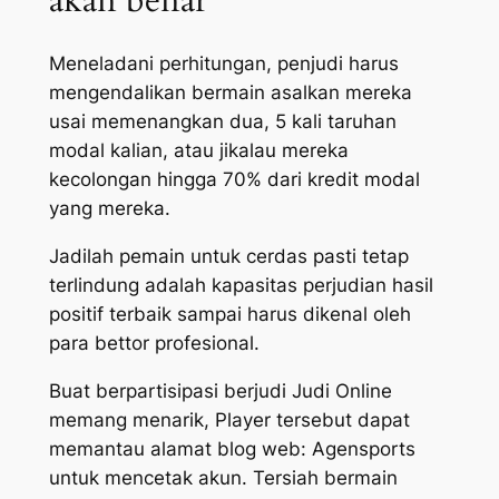
Meneladani perhitungan, penjudi harus
mengendalikan bermain asalkan mereka
usai memenangkan dua, 5 kali taruhan
modal kalian, atau jikalau mereka
kecolongan hingga 70% dari kredit modal
yang mereka.
Jadilah pemain untuk cerdas pasti tetap
terlindung adalah kapasitas perjudian hasil
positif terbaik sampai harus dikenal oleh
para bettor profesional.
Buat berpartisipasi berjudi Judi Online
memang menarik, Player tersebut dapat
memantau alamat blog web: Agensports
untuk mencetak akun. Tersiah bermain