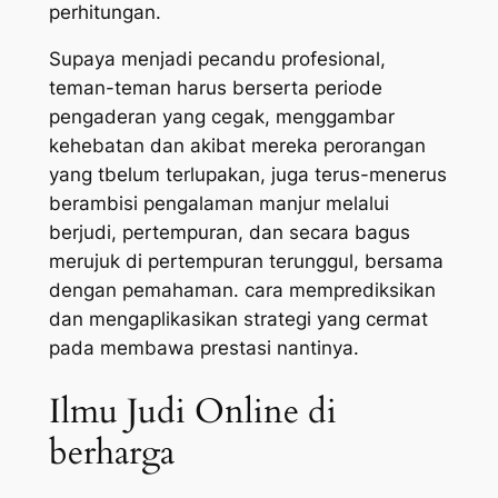
perhitungan.
Supaya menjadi pecandu profesional,
teman-teman harus berserta periode
pengaderan yang cegak, menggambar
kehebatan dan akibat mereka perorangan
yang tbelum terlupakan, juga terus-menerus
berambisi pengalaman manjur melalui
berjudi, pertempuran, dan secara bagus
merujuk di pertempuran terunggul, bersama
dengan pemahaman. cara memprediksikan
dan mengaplikasikan strategi yang cermat
pada membawa prestasi nantinya.
Ilmu Judi Online di
berharga