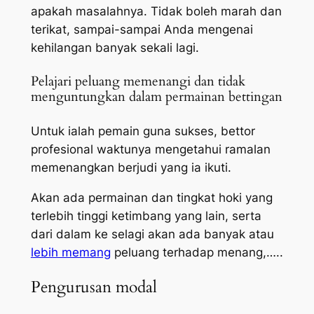
apakah masalahnya. Tidak boleh marah dan
terikat, sampai-sampai Anda mengenai
kehilangan banyak sekali lagi.
Pelajari peluang memenangi dan tidak
menguntungkan dalam permainan bettingan
Untuk ialah pemain guna sukses, bettor
profesional waktunya mengetahui ramalan
memenangkan berjudi yang ia ikuti.
Akan ada permainan dan tingkat hoki yang
terlebih tinggi ketimbang yang lain, serta
dari dalam ke selagi akan ada banyak atau
lebih memang
peluang terhadap menang,…..
Pengurusan modal