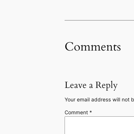
Comments
Leave a Reply
Your email address will not 
Comment
*