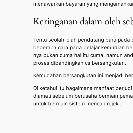
menawarkan bayaran yang mengamankan a
Keringanan dalam oleh se
Tentu seolah-olah pendatang baru pada d
beberapa cara pada belajar kemudian ber
nya bukan cuma hal itu cuma, namun anda
proses dibandingkan cs bersangkutan.
Kemudahan bersangkutan ini menjadi beb
Di ketahui itu bagaimana manfaat berju
diamati sebelum berusaha bermain pema
untuk bermain sistem mencari rejeki.