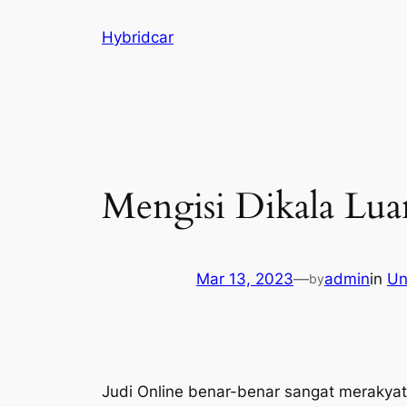
Skip
Hybridcar
to
content
Mengisi Dikala Lua
Mar 13, 2023
—
admin
in
Un
by
Judi Online benar-benar sangat merakyat 