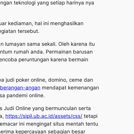
gan teknologi yang setiap harinya nya
uar kediaman, hal ini menghasilkan
giatan tersebut.
n lumayan sama sekali. Oleh karena itu
cantum rumah anda. Permainan barusan
mencoba peruntungan karena bermain
a judi poker online, domino, ceme dan
berangan-angan
mendapat kemenangan
sa pandemi online.
s Judi Online yang bermunculan serta
ga,
https://sipil.ub.ac.id/assets/css/
tetapi
semacar ini mengingat situs mentah tentu
erima kepercayaan sebagian besar