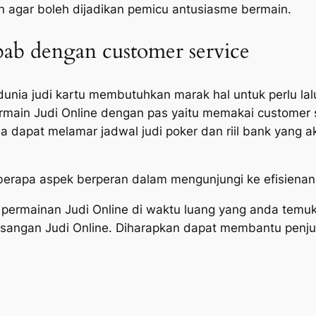
gar boleh dijadikan pemicu antusiasme bermain.
bab dengan customer service
unia judi kartu membutuhkan marak hal untuk perlu la
main Judi Online dengan pas yaitu memakai customer s
 dapat melamar jadwal judi poker dan riil bank yang a
erapa aspek berperan dalam mengunjungi ke efisienan
di permainan Judi Online di waktu luang yang anda te
sangan Judi Online. Diharapkan dapat membantu penju