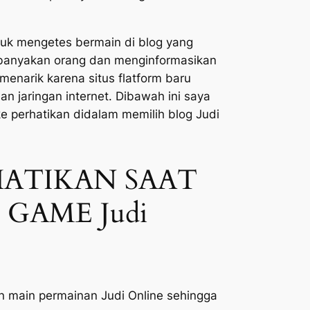
uk mengetes bermain di blog yang
banyakan orang dan menginformasikan
enarik karena situs flatform baru
n jaringan internet. Dibawah ini saya
ke perhatikan didalam memilih blog Judi
ATIKAN SAAT
GAME Judi
n main permainan Judi Online sehingga