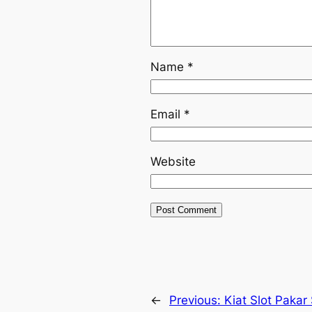
Name
*
Email
*
Website
←
Previous:
Kiat Slot Paka