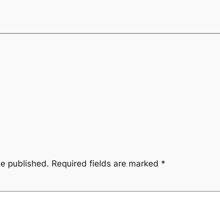
be published.
Required fields are marked
*