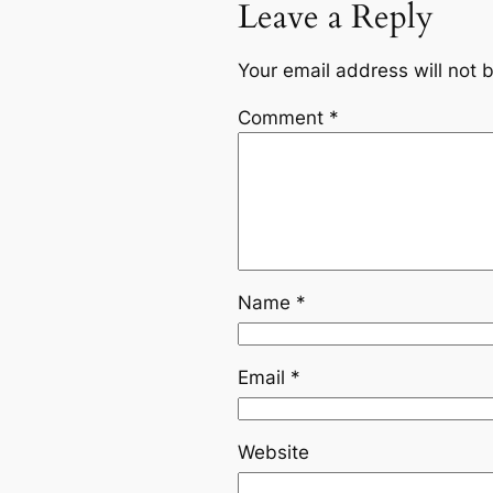
Leave a Reply
Your email address will not 
Comment
*
Name
*
Email
*
Website