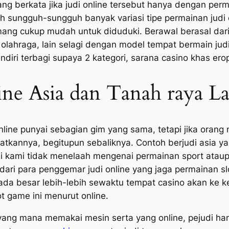
ng berkata jika judi online tersebut hanya dengan per
ih sungguh-sungguh banyak variasi tipe permainan judi 
 cukup mudah untuk diduduki. Berawal berasal dari be
as olahraga, lain selagi dengan model tempat bermain 
ndiri terbagi supaya 2 kategori, sarana casino khas ero
ine Asia dan Tanah raya L
line punyai sebagian gim yang sama, tetapi jika orang
annya, begitupun sebaliknya. Contoh berjudi asia yan
ni kami tidak menelaah mengenai permainan sport ataup
ri para penggemar judi online yang jaga permainan slot
ada besar lebih-lebih sewaktu tempat casino akan ke ke
 game ini menurut online.
yang mana memakai mesin serta yang online, pejudi han