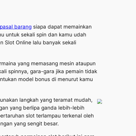
pasal barang
siapa dapat memainkan
mu untuk sekali spin dan kamu udah
Slot Online lalu banyak sekali
 permaina yang memasang mesin ataupun
kali spinnya, gara-gara jika pemain tidak
 tentukan model bonus di menurut kamu
ggunakan langkah yang teramat mudah,
n yang berlipa ganda lebih-lebih
pertaruhan slot terlampau terkenal oleh
ngan yang sengit besar.