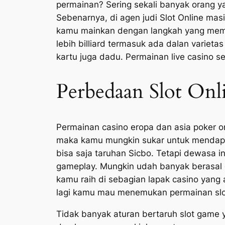
permainan? Sering sekali banyak orang ya
Sebenarnya, di agen judi Slot Online mas
kamu mainkan dengan langkah yang memang
lebih billiard termasuk ada dalan variet
kartu juga dadu. Permainan live casino se
Perbedaan Slot Onl
Permainan casino eropa dan asia poker on
maka kamu mungkin sukar untuk mendapatk
bisa saja taruhan Sicbo. Tetapi dewasa i
gameplay. Mungkin udah banyak berasal da
kamu raih di sebagian lapak casino yang 
lagi kamu mau menemukan permainan slot
Tidak banyak aturan bertaruh slot game 