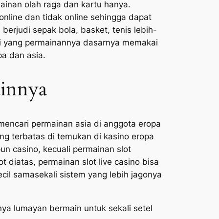
mainan olah raga dan kartu hanya.
online dan tidak online sehingga dapat
rjudi sepak bola, basket, tenis lebih-
judi yang permainannya dasarnya memakai
pa dan asia.
ainnya
 mencari permainan asia di anggota eropa
g terbatas di temukan di kasino eropa
un casino, kecuali permainan slot
 diatas, permainan slot live casino bisa
cil samasekali sistem yang lebih jagonya
ya lumayan bermain untuk sekali setel