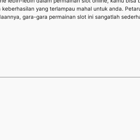
ne lebih-lebih dalam permainan slot online, kamu bisa b
keberhasilan yang terlampau mahal untuk anda. Petar
daannya, gara-gara permainan slot ini sangatlah sede