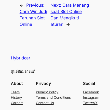
←
Previous:
Next:
Cara Menang
Cara Win Judi
saat Slot Online
Taruhan Slot
Dan Mengikuti
Online
aturan
→
Hybridcar
ศูนย์ซ่อมรถยนต์
About
Privacy
Social
Team
Privacy Policy
Facebook
History
Terms and Conditions
Instagram
Careers
Contact Us
Twitter/X