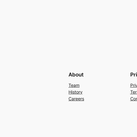
About
Pr
Team
Pri
History
Ter
Careers
Con