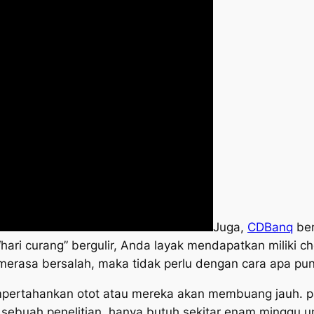
Juga,
CDBanq
ber
hari curang” bergulir, Anda layak mendapatkan miliki
erasa bersalah, maka tidak perlu dengan cara apa pun
pertahankan otot atau mereka akan membuang jauh. pas
t sebuah penelitian, hanya butuh sekitar enam minggu 