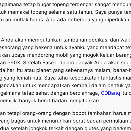
bagaimana tetap bugar topeng terdengar sangat mengun
tuk memakai topeng selama satu tahun. Saya punya te
tu an mutlak harus. Ada ada beberapa yang diperlukan
 Anda akan membutuhkan tambahan dedikasi dan waktu,
 Seseorang yang bekerja untuk ayahku yang mendapat tet
ukan upaya mendorong mobil yang mogok keluar barang 
kan P90X. Setelah Fase I, dalam banyak Anda akan seg
da hari itu atau planet yang sebenarnya malam, benar-
ng yang lemah hati. Saya tahu kesepakatan fantastis m
andakan untuk mendapatkan kembali dalam bentuk yang
agaimana tetap sehat dengan berolahraga,
CDBanq
itu 
memiliki banyak berat badan menjatuhkan.
kan tetapi orang-orang dengan bobot tambahan harus
 yang bagus untuk menurunkan berat badan permulaan s
ua setelah jongkok terkait dengan glutes yang berkem