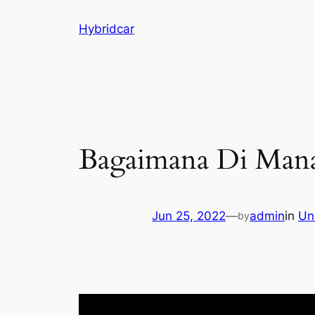
Skip
Hybridcar
to
content
Bagaimana Di Mana 
Jun 25, 2022
—
admin
in
Un
by