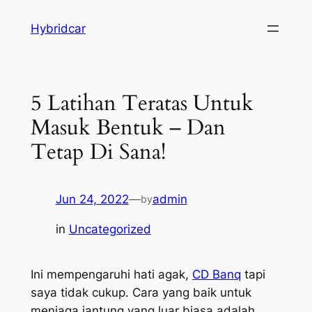
Skip
Hybridcar
to
content
5 Latihan Teratas Untuk
Masuk Bentuk – Dan
Tetap Di Sana!
Jun 24, 2022
—
admin
by
in
Uncategorized
Ini mempengaruhi hati agak,
CD Banq
tapi
saya tidak cukup. Cara yang baik untuk
menjaga jantung yang luar biasa adalah