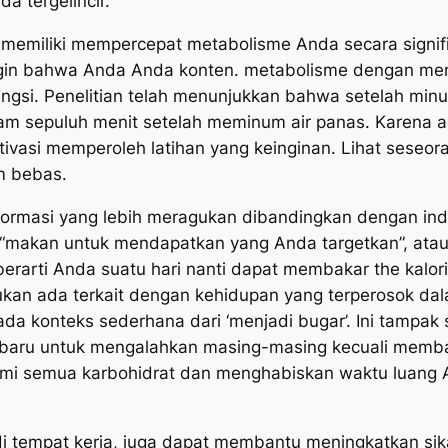
a tergelincir.
 memiliki mempercepat metabolisme Anda secara signif
ngin bahwa Anda Anda konten. metabolisme dengan me
si. Penelitian telah menunjukkan bahwa setelah minum 
m sepuluh menit setelah meminum air panas. Karena ada
vasi memperoleh latihan yang keinginan. Lihat seseora
m bebas.
formasi yang lebih meragukan dibandingkan dengan ind
“makan untuk mendapatkan yang Anda targetkan”, atau “
rarti Anda suatu hari nanti dapat membakar the kalor
gukan ada terkait dengan kehidupan yang terperosok d
da konteks sederhana dari ‘menjadi bugar’. Ini tampak 
hat baru untuk mengalahkan masing-masing kecuali me
i semua karbohidrat dan menghabiskan waktu luang A
i tempat kerja, juga dapat membantu meningkatkan sika