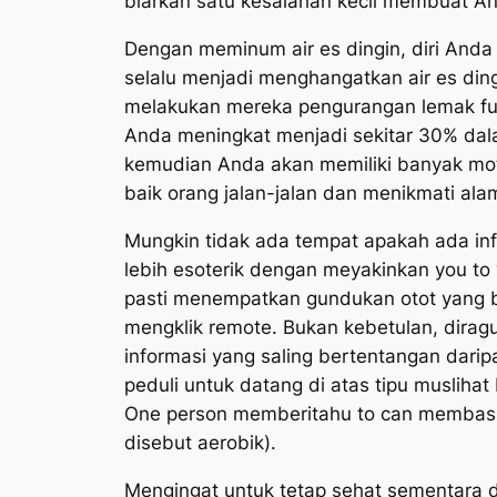
biarkan satu kesalahan kecil membuat And
Dengan meminum air es dingin, diri Anda
selalu menjadi menghangatkan air es di
melakukan mereka pengurangan lemak fung
Anda meningkat menjadi sekitar 30% dala
kemudian Anda akan memiliki banyak moti
baik orang jalan-jalan dan menikmati ala
Mungkin tidak ada tempat apakah ada in
lebih esoterik dengan meyakinkan you to 
pasti menempatkan gundukan otot yang be
mengklik remote. Bukan kebetulan, dira
informasi yang saling bertentangan daripa
peduli untuk datang di atas tipu musli
One person memberitahu to can membasm
disebut aerobik).
Mengingat untuk tetap sehat sementara d