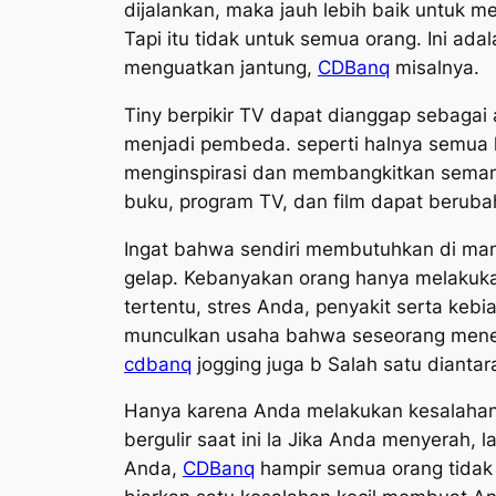
dijalankan, maka jauh lebih baik untuk me
Tapi itu tidak untuk semua orang. Ini ad
menguatkan jantung,
CDBanq
misalnya.
Tiny berpikir TV dapat dianggap sebagai 
menjadi pembeda. seperti halnya semua h
menginspirasi dan membangkitkan seman
buku, program TV, dan film dapat beruba
Ingat bahwa sendiri membutuhkan di mana 
gelap. Kebanyakan orang hanya melakukan
tertentu, stres Anda, penyakit serta keb
munculkan usaha bahwa seseorang meneri
cdbanq
jogging juga b Salah satu diantar
Hanya karena Anda melakukan kesalahan s
bergulir saat ini la Jika Anda menyerah,
Anda,
CDBanq
hampir semua orang tidak a