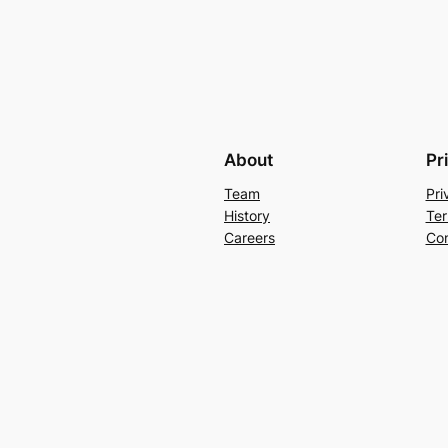
About
Pr
Team
Pri
History
Ter
Careers
Con