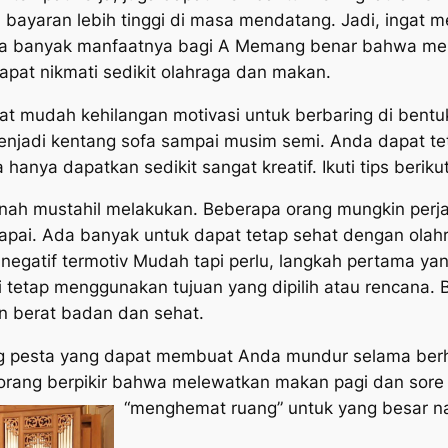
bayaran lebih tinggi di masa mendatang. Jadi, ingat 
apa banyak manfaatnya bagi A Memang benar bahwa me
dapat nikmati sedikit olahraga dan makan.
at mudah kehilangan motivasi untuk berbaring di bentu
menjadi kentang sofa sampai musim semi. Anda dapat te
hanya dapatkan sedikit sangat kreatif. Ikuti tips berik
rnah mustahil melakukan. Beberapa orang mungkin perja
rcapai. Ada banyak untuk dapat tetap sehat dengan olahr
 negatif termotiv Mudah tapi perlu, langkah pertama yan
tetap menggunakan tujuan yang dipilih atau rencana. 
an berat badan dan sehat.
 pesta yang dapat membuat Anda mundur selama berhari
orang berpikir bahwa melewatkan makan pagi dan sore
“menghemat ruang” untuk yang besar nan