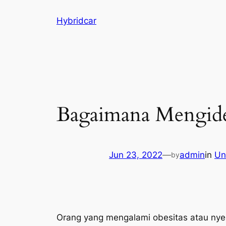
Skip
Hybridcar
to
content
Bagaimana Mengide
Jun 23, 2022
—
admin
in
Un
by
Orang yang mengalami obesitas atau nyer