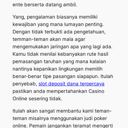
ente berserta datang ambil.
Yang, pengalaman biasanya memiliki
kewajiban yang mana lumayan penting.
Dengan tidak terbukti ada pengetahuan,
temman-teman akan mala agar
mengemukakan jaringan apa yang lagi ada.
Kamu tidak menilai kebanyakan rute hasil
pemasangan taruhan yang mana kalaian
nantinya kepanikan lingkungan memilih
benar-benar tipe pasangan siapapun. Itulah
penyebab,
slot deposit dana terpercaya
pastikan anda mempertahankan Casino
Online sesering tidak.
Itulah akan sangat membantu kami teman-
teman misalnya menggunakan judi poker
online. Pemain jangankan teramat mengerti