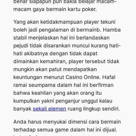
benar siapapun pun bakla belajar macam-
macam gaya bermain kartu poker.
Yang akan ketidakmampuan player tekuni
boleh jadi pengalaman di bermainb. Hamba
stabil menjelaskan hal ini berlandaskan
pejudi tidak disarankan muncul kurang hati-
hati akibatnya dengan tidak dapat
dimainkan kemahiran, player tersebut tidak
mungkin akan patut mendapatkan
keuntungan menurut Casino Online. Hafal
ramai seumpama dalam hal ini berfirman
bahwa keahlian yang akan orang itu
kumpulkan yakni penganjur unggul kalau
banyak
sekali elemen
ruang lingkup sendiri.
Anda harus menyukai dimensi cara bermain
terhadap semua game dalam hal ini dijual.