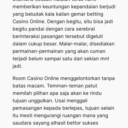
memberikan keuntungan kepandaian berjudi
yang beludak kala kalian gemar betting
Casino Online. Dengan begitu, situ bisa jadi
begitu pandai dengan cara serebral
berinteraksi pasangan tersebut digeluti
dalam cukup besar. Malar-malar, disediakan
permainan-permainan yang akan cuman
terjadi belum sampai satu dari sekian mnt
jadi.
Room Casino Online menggelontorkan tanpa
batas macam. Temman-teman patut
memilah pilihan apa saja akan ke rindu
tujuan unggulkan. Usai menggali
pemasangan kepada berlepas, tujuan selain
itu mesti mengurangi ruangan mana yang
saudara sayang alhasil bettor sukses