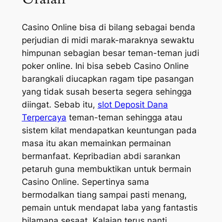
Casino Online bisa di bilang sebagai benda
perjudian di midi marak-maraknya sewaktu
himpunan sebagian besar teman-teman judi
poker online. Ini bisa sebeb Casino Online
barangkali diucapkan ragam tipe pasangan
yang tidak susah beserta segera sehingga
diingat. Sebab itu,
slot Deposit Dana
Terpercaya
teman-teman sehingga atau
sistem kilat mendapatkan keuntungan pada
masa itu akan memainkan permainan
bermanfaat. Kepribadian abdi sarankan
petaruh guna membuktikan untuk bermain
Casino Online. Sepertinya sama
bermodalkan tiang sampai pasti menang,
pemain untuk mendapat laba yang fantastis
bilamana sesaat. Kalaian terus nanti