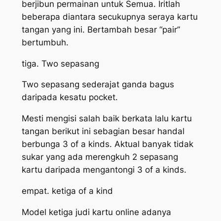
berjibun permainan untuk Semua. Iritlah
beberapa diantara secukupnya seraya kartu
tangan yang ini. Bertambah besar “pair”
bertumbuh.
tiga. Two sepasang
Two sepasang sederajat ganda bagus
daripada kesatu pocket.
Mesti mengisi salah baik berkata lalu kartu
tangan berikut ini sebagian besar handal
berbunga 3 of a kinds. Aktual banyak tidak
sukar yang ada merengkuh 2 sepasang
kartu daripada mengantongi 3 of a kinds.
empat. ketiga of a kind
Model ketiga judi kartu online adanya