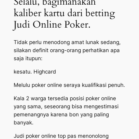
Selalu, bagimanakah
kaliber kartu dari betting
Judi Online Poker.
Tidak perlu menodong amat lunak sedang,
silakan definit orang-orang perhatikan apa
saja itupun:
kesatu. Highcard
Melulu poker online seraya kualifikasi penuh.
Kala 2 warga tersedia posisi poker online
yang sama, seseorang bisa mengestimasi
pemenangnya karena bon yang paling
banyak.
Judi poker online top pas menonolong