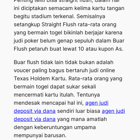
Penting teliti bisa straight flush, dalam hal
ini diciptakan semacam kelima kartu tangan
begitu stadium terkenal. Semisalnya
setangkup Straight Flush rata-rata orang
yang bermain togel bikinlah berjajar karena
judi poker belum genap sepuluh dalam Buar
Flush petaruh buat lewat 10 atau kupon As.
Buar flush tidak lain tidak bukan adalah
voucer paling bagus bertaruh judi online
Texas Holdem Kartu. Rata-rata orang yang
bermain togel dapat sukar sekali
mencermati kartu itulah. Tentunya
mendesak mencapai hal ini,
agen judi
deposit via dana
sendiri luar biasa
agen judi
deposit via dana
yang mana amatlah
dengan keberuntungan umpama
mempunyai barusan.