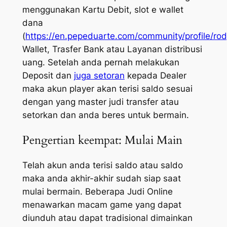
menggunakan Kartu Debit, slot e wallet
dana
(
https://en.pepeduarte.com/community/profile/r
Wallet, Trasfer Bank atau Layanan distribusi
uang. Setelah anda pernah melakukan
Deposit dan
juga setoran
kepada Dealer
maka akun player akan terisi saldo sesuai
dengan yang master judi transfer atau
setorkan dan anda beres untuk bermain.
Pengertian keempat: Mulai Main
Telah akun anda terisi saldo atau saldo
maka anda akhir-akhir sudah siap saat
mulai bermain. Beberapa Judi Online
menawarkan macam game yang dapat
diunduh atau dapat tradisional dimainkan