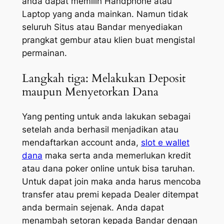
anda dapat memilih Handphone atau
Laptop yang anda mainkan. Namun tidak
seluruh Situs atau Bandar menyediakan
prangkat gembur atau klien buat mengistal
permainan.
Langkah tiga: Melakukan Deposit
maupun Menyetorkan Dana
Yang penting untuk anda lakukan sebagai
setelah anda berhasil menjadikan atau
mendaftarkan account anda,
slot e wallet
dana
maka serta anda memerlukan kredit
atau dana poker online untuk bisa taruhan.
Untuk dapat join maka anda harus mencoba
transfer atau premi kepada Dealer ditempat
anda bermain sejenak. Anda dapat
menambah setoran kepada Bandar dengan