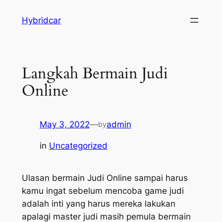
Skip
Hybridcar
to
content
Langkah Bermain Judi
Online
May 3, 2022
—
admin
by
in
Uncategorized
Ulasan bermain Judi Online sampai harus
kamu ingat sebelum mencoba game judi
adalah inti yang harus mereka lakukan
apalagi master judi masih pemula bermain