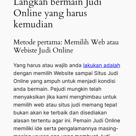
Langkah bermain Judi
Online yang harus
kemudian
Metode pertama: Memilih Web atau
Webiste Judi Online
Yang harus atau wajib anda
lakukan adalah
dengan memilih Website sampai Situs Judi
Online yang ampuh untuk menjadi kondisi
anda bermain. Pejudi mungkin telah
menyaksikan jika kami menghimbau untuk
memilih web atau situs judi memang tepat
bukan akan ke terbaik dan disediakan
alasan tertentu agar ini. Pemain Judi Online
memiliki ide serta pengalamannya masing-