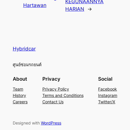
KEGUNAANNYA
Hartawan
HARIAN
→
Hybridcar
ศูนย์ซ่อมรถยนต์
About
Privacy
Social
Team
Privacy Policy
Facebook
History
Terms and Conditions
Instagram
Careers
Contact Us
Twitter/X
Designed with
WordPress