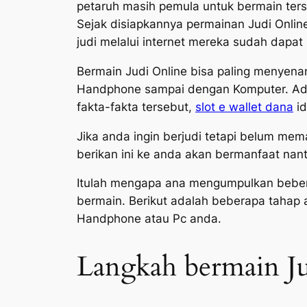
petaruh masih pemula untuk bermain ters
Sejak disiapkannya permainan Judi Onli
judi melalui internet mereka sudah dapa
Bermain Judi Online bisa paling menye
Handphone sampai dengan Komputer. Ada 
fakta-fakta tersebut,
slot e wallet dana
id
Jika anda ingin berjudi tetapi belum m
berikan ini ke anda akan bermanfaat nant
Itulah mengapa ana mengumpulkan bebera
bermain. Berikut adalah beberapa tahap 
Handphone atau Pc anda.
Langkah bermain Ju