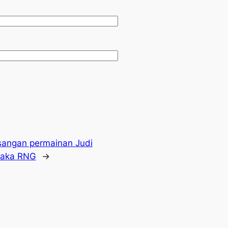
angan permainan Judi
 maka RNG
→