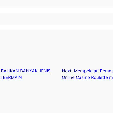
 BAHKAN BANYAK JENIS
Next:
Mempelajari Pemas
I BERMAIN
Online Casino Roulette