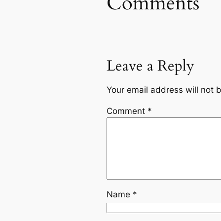
Comments
Leave a Reply
Your email address will not 
Comment
*
Name
*