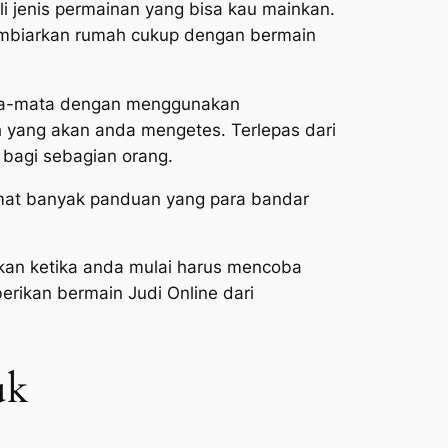
i jenis permainan yang bisa kau mainkan.
embiarkan rumah cukup dengan bermain
ata-mata dengan menggunakan
 yang akan anda mengetes. Terlepas dari
 bagi sebagian orang.
amat banyak panduan yang para bandar
kan ketika anda mulai harus mencoba
erikan bermain Judi Online dari
uk