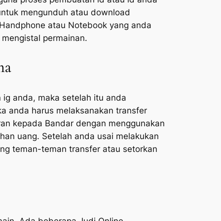
a untuk mengunduh atau download
ih Handphone atau Notebook yang anda
 mengistal permainan.
na
ig anda, maka setelah itu anda
ka anda harus melaksanakan transfer
toran kepada Bandar dengan menggunakan
ahan uang. Setelah anda usai melakukan
ang teman-teman transfer atau setorkan
main. Ada beberapa Judi Online